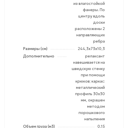
из влагостойкой
фанеры. По
центру вдоль
доски
расположены 2
направляющих
ребра
Размеры (см)
244,3х73х10,3
Дополнительно
релаксант
навешивается на
шведскую стенку
при помощи
крюков; каркас:
металлический
профиль 30х30
мм, окрашен
методом
порошкового
напыления
Объем груза (м3)
0,15