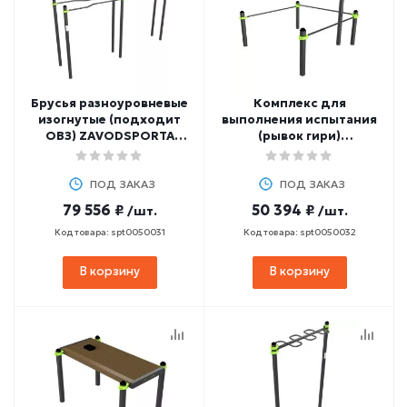
Брусья разноуровневые
Комплекс для
изогнутые (подходит
выполнения испытания
ОВЗ) ZAVODSPORTA
(рывок гири)
W360 GTO
ZAVODSPORTA W357 GTO
ПОД ЗАКАЗ
ПОД ЗАКАЗ
79 556 ₽
50 394 ₽
/шт.
/шт.
Код товара: spt0050031
Код товара: spt0050032
В корзину
В корзину