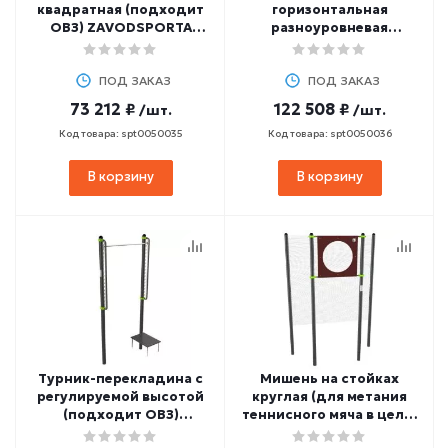
квадратная (подходит
горизонтальная
ОВЗ) ZAVODSPORTA
разноуровневая
W353 GTO
(двойная) ZAVODSPORTA
W352 GTO
ПОД ЗАКАЗ
ПОД ЗАКАЗ
73 212 ₽
122 508 ₽
/шт.
/шт.
Код товара: spt0050035
Код товара: spt0050036
В корзину
В корзину
Турник-перекладина с
Мишень на стойках
регулируемой высотой
круглая (для метания
(подходит ОВЗ)
теннисного мяча в цель)
ZAVODSPORTA W351 GTO
D90 см ZAVODSPORTA