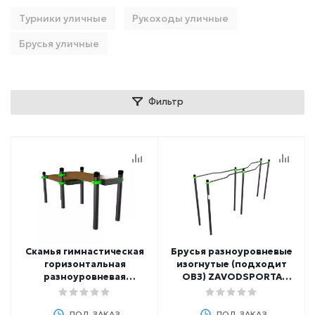
Турники уличные
Рукоходы уличные
Брусья уличные
Фильтр
Скамья гимнастическая
Брусья разноуровневые
горизонтальная
изогнутые (подходит
разноуровневая
ОВЗ) ZAVODSPORTA
(двойная) ZAVODSPORTA
W260 GTO
W252 GTO
ПОД ЗАКАЗ
ПОД ЗАКАЗ