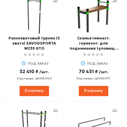
Разнохватовый турник (3
Скамья гимнаст.
хвата) ZAVODSPORTA
горизонт. для
W239 GTO
поднимания туловища
из положения лежа на
спине ZAVODSPORTA
ПОД ЗАКАЗ
W234 GTO
ПОД ЗАКАЗ
32 410 ₽
70 431 ₽
/шт.
/шт.
Код товара: spt0050120
Код товара: spt0050117
В корзину
В корзину