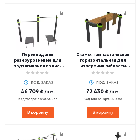
Перекладины
Скамья гимнастическая
разноуровневые для
горизонтальная для
подтягивания из виса
измерения гибкости
лежа на низкой
ZAVODSPORTA W332 GTO
перекладине
ZAVODSPORTA W333 GTO
ПОД ЗАКАЗ
ПОД ЗАКАЗ
46 709 ₽
72 430 ₽
/шт.
/шт.
Код товара: spt0050067
Код товара: spt0050066
В корзину
В корзину