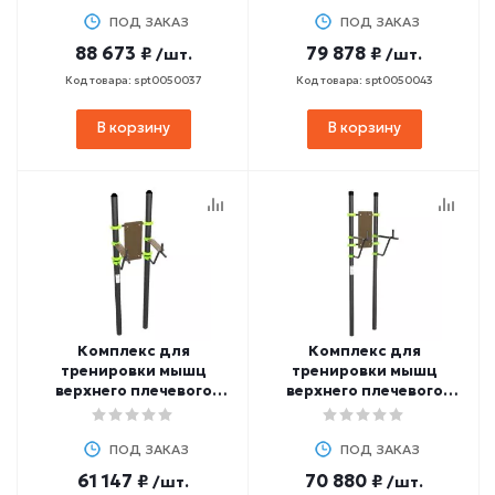
W354 GTO
ПОД ЗАКАЗ
ПОД ЗАКАЗ
88 673 ₽
79 878 ₽
/шт.
/шт.
Код товара: spt0050037
Код товара: spt0050043
В корзину
В корзину
Комплекс для
Комплекс для
тренировки мышц
тренировки мышц
верхнего плечевого
верхнего плечевого
пояса и мышц брюшного
пояса и мышц брюшного
пресса ZAVODSPORTA
пресса ZAVODSPORTA
W340 GTO
ПОД ЗАКАЗ
W240 GTO
ПОД ЗАКАЗ
61 147 ₽
70 880 ₽
/шт.
/шт.