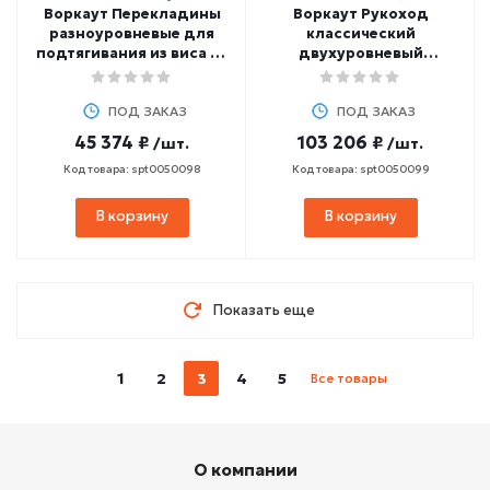
Воркаут Перекладины
Воркаут Рукоход
разноуровневые для
классический
подтягивания из виса на
двухуровневый
высокой перекладине
ZAVODSPORTA W313
ZAVODSPORTA W312
ПОД ЗАКАЗ
ПОД ЗАКАЗ
45 374 ₽
103 206 ₽
/шт.
/шт.
Код товара: spt0050098
Код товара: spt0050099
В корзину
В корзину
Показать еще
1
2
3
4
5
Все товары
О компании