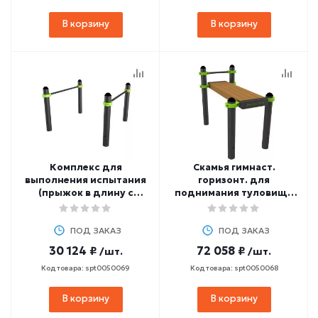
В корзину
В корзину
Комплекс для
Скамья гимнаст.
выполнения испытания
горизонт. для
(прыжок в длину с
поднимания туловища
места) ZAVODSPORTA
из положения лежа на
W335 GTO
спине ZAVODSPORTA
ПОД ЗАКАЗ
W334 GTO
ПОД ЗАКАЗ
30 124 ₽
72 058 ₽
/шт.
/шт.
Код товара: spt0050069
Код товара: spt0050068
В корзину
В корзину