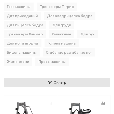
Гакк машины
Тренажеры Т-гриф
Для приседаний
Для квадрицепса бедра
Для бицепса бедра
Для груди
Тренажеры Хаммер
Рычажные
Для рук
Для ног и ягодиц
Голень машины
Бицепс машины
Сгибание разгибание ног
Жим ногами
Пресс машины
Фильтр