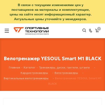
В связи с текущими изменениями цен у
поставщиков на материалы и комплектующие,
цены на сайте носят информационный характер.
Актуальные цены уточняйте у менеджеров.
0
Велотренажер YESOUL Smart M1 BLACK
Главная
-
Каталог
-
Тренажеры, диски, гантели, штанги
-
Кардиотренажеры
-
Велотренажеры
-
Вертикальные велотренажеры
-
Велотренажер YESOUL Smart M1
BLACK