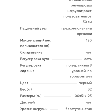
регулировка
нагрузки; рост
пользователя от
150 см
Педальный узел
трехкомпонентный
кривошип
Максимальный вес
120
пользователя (кг)
Складывание
нет
Регулировка руля
есть
Регулировка
по вертикали 8
сидения
уровней, по
горизонтали
Цвет
черный
Вес (кг)
32
Размеры (см)
100х51х125
Дисплей
нет
Уровни нагрузки
бесступенчатая