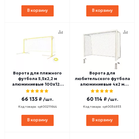
В корзину
В корзину
Ворота для пляжного
Ворота для
футбола 5,5х2,2 м
любительского футбола
алюминиевые 100х120
алюминиевые 4х2 м
мм стационарные
стационарные 100х120
SPORTWERK (SpW-AG-
мм SPORTWERK (SpW-AG-
66 135 ₽
60 114 ₽
/шт.
/шт.
550-1P)
400-2P)
Код товара: spt00211644
Код товара: spt0034933
В корзину
В корзину