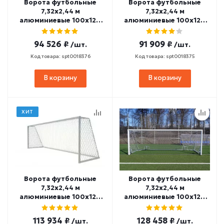
Ворота футбольные
Ворота футбольные
7,32х2,44 м
7,32х2,44 м
алюминиевые 100x120
алюминиевые 100х120
мм стационарные
мм стационарные
SPORTWERK (SpW-AG-
SPORTWERK (SpW-AG-
94 526 ₽
91 909 ₽
/шт.
/шт.
732-1)
732-2P)
Код товара: spt0018376
Код товара: spt0018375
В корзину
В корзину
ХИТ
Ворота футбольные
Ворота футбольные
7,32х2,44 м
7,32х2,44 м
алюминиевые 100х120
алюминиевые 100х120
мм переносные
мм мобильные
SPORTWERK (SpW-AG-
SPORTWERK (SpW-AG-
113 934 ₽
128 458 ₽
/шт.
/шт.
732-3P)
732-4Z)