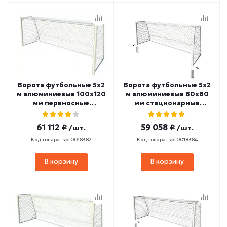
Ворота футбольные 5х2
Ворота футбольные 5х2
м алюминиевые 100х120
м алюминиевые 80х80
мм переносные
мм стационарные
SPORTWERK (SpW-AG-
SPORTWERK (SpW-AS-
500-1P)
500-2P)
61 112 ₽
59 058 ₽
/шт.
/шт.
Код товара: spt0018382
Код товара: spt0018384
В корзину
В корзину