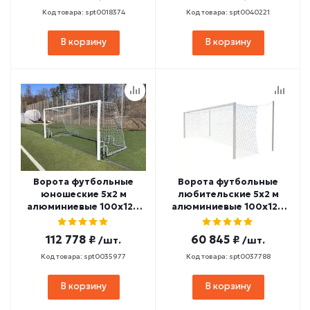
Код товара: spt0018374
Код товара: spt0040221
В корзину
В корзину
Ворота футбольные
Ворота футбольные
юношеские 5х2 м
любительские 5х2 м
алюминиевые 100х120
алюминиевые 100х120
мм мобильные
мм стационарные
SPORTWERK (SpW-AG-
SPORTWERK (SpW-AG-
112 778 ₽
60 845 ₽
/шт.
/шт.
500-4Z)
500-3P)
Код товара: spt0035977
Код товара: spt0037788
В корзину
В корзину