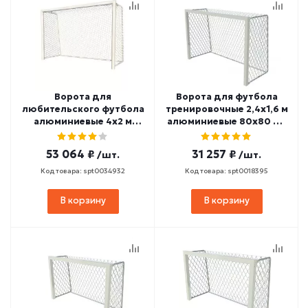
Ворота для
Ворота для футбола
любительского футбола
тренировочные 2,4х1,6 м
алюминиевые 4х2 м
алюминиевые 80х80 мм
мобильные 100х120 мм
SPORTWERK (SpW-AS-
SPORTWERK (SpW-AG-
240-1P)
53 064 ₽
31 257 ₽
/шт.
/шт.
400-1P)
Код товара: spt0034932
Код товара: spt0018395
В корзину
В корзину