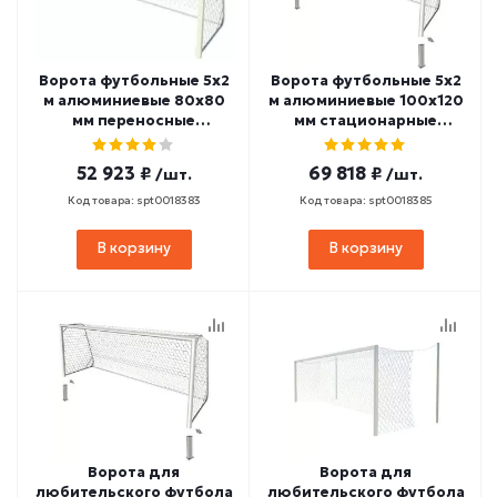
Ворота футбольные 5х2
Ворота футбольные 5х2
м алюминиевые 80х80
м алюминиевые 100х120
мм переносные
мм стационарные
SPORTWERK (SpW-AS-
SPORTWERK (SpW-AG-
500-1P)
500-2P)
52 923 ₽
69 818 ₽
/шт.
/шт.
Код товара: spt0018383
Код товара: spt0018385
В корзину
В корзину
Ворота для
Ворота для
любительского футбола
любительского футбола