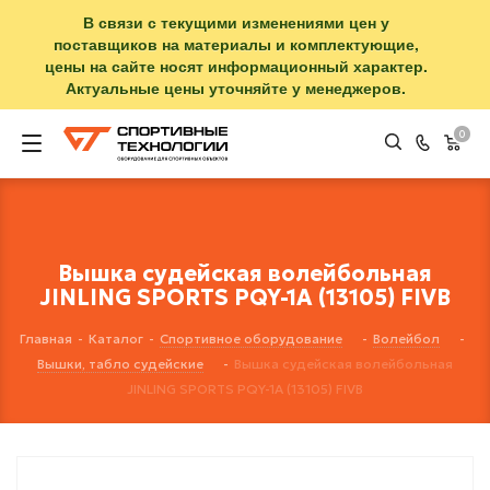
В связи с текущими изменениями цен у
поставщиков на материалы и комплектующие,
цены на сайте носят информационный характер.
Актуальные цены уточняйте у менеджеров.
0
Вышка судейская волейбольная
JINLING SPORTS PQY-1A (13105) FIVB
Главная
-
Каталог
-
Спортивное оборудование
-
Волейбол
-
Вышки, табло судейские
-
Вышка судейская волейбольная
JINLING SPORTS PQY-1A (13105) FIVB