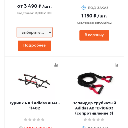
от
3 490 ₽
/шт.
ПОД ЗАКАЗ
Код товара: stp0033020
1 150 ₽
/шт.
Код товара: spt0046752
В корзину
Подробнее
Турник 4 в 1 Adidas ADAC-
Эспандер трубчатый
11402
Adidas ADTB-10603
(сопротивление 3)