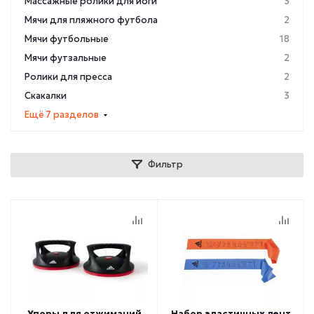
Массажные ролики для йоги
3
Мячи для пляжного футбола
2
Мячи футбольные
18
Мячи футзальные
2
Ролики для пресса
2
Скакалки
3
Ещё 7 разделов
Фильтр
Упоры для отжиманий
Набор эластичных лент