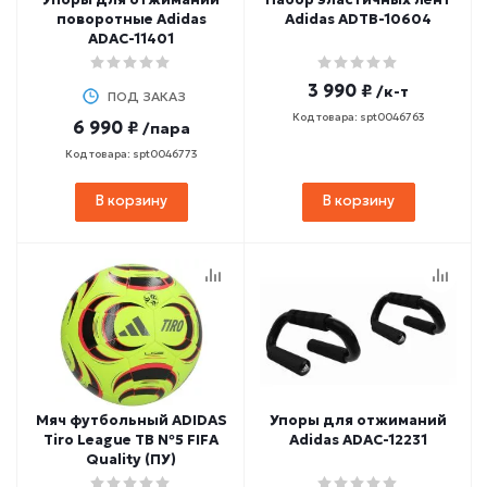
поворотные Adidas
Adidas ADTB-10604
ADAC-11401
3 990 ₽
/к-т
ПОД ЗАКАЗ
Код товара: spt0046763
6 990 ₽
/пара
Код товара: spt0046773
В корзину
В корзину
Мяч футбольный ADIDAS
Упоры для отжиманий
Tiro League TB №5 FIFA
Adidas ADAC-12231
Quality (ПУ)