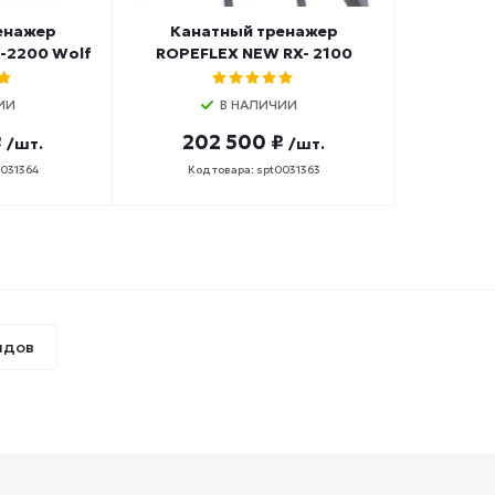
енажер
Канатный тренажер
-2200 Wolf
ROPEFLEX NEW RX- 2100
ИИ
В НАЛИЧИИ
₽
202 500 ₽
/шт.
/шт.
0031364
Код товара: spt0031363
ндов