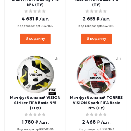
№4 (ПУ)
(ПУ)
4 681 ₽
2 655 ₽
/шт.
/шт.
Код товара: spt0047825
Код товара: spt0047820
В корзину
В корзину
Мяч футбольный VISION
Мяч футбольный TORRES
Striker FIFA Basic №5
VISION Spark FIFA Basic
(ТПУ)
№5 (ПУ)
1 780 ₽
2 468 ₽
/шт.
/шт.
Код товара: spt0050304
Код товара: spt0047823