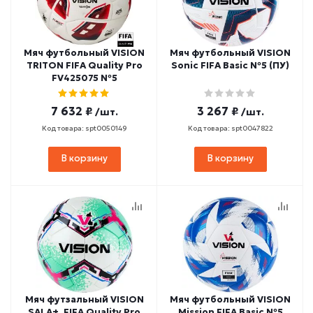
Мяч футбольный VISION
Мяч футбольный VISION
TRITON FIFA Quality Pro
Sonic FIFA Basic №5 (ПУ)
FV425075 №5
7 632 ₽
3 267 ₽
/шт.
/шт.
Код товара: spt0050149
Код товара: spt0047822
В корзину
В корзину
Мяч футзальный VISION
Мяч футбольный VISION
SALA+, FIFA Quality Pro
Mission FIFA Basic №5