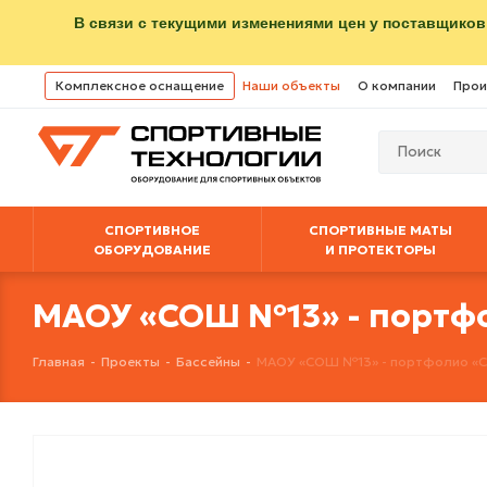
В связи с текущими изменениями цен у поставщиков
Комплексное оснащение
Наши объекты
О компании
Прои
СПОРТИВНОЕ
СПОРТИВНЫЕ МАТЫ
ОБОРУДОВАНИЕ
И ПРОТЕКТОРЫ
МАОУ «СОШ №13» - портф
Главная
-
Проекты
-
Бассейны
-
МАОУ «СОШ №13» - портфолио «С