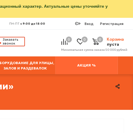
мационный характер. Актуальные цены уточняйте у
Вход
Регистрация
ПН-ПТ
с 9:00 до 18:00
Корзина
Заказать
0
0
0
звонок
пуста
Минимальная сумма заказа 50 000 рублей
БОРУДОВАНИЕ ДЛЯ УЛИЦЫ,
АКЦИЯ %
ЗАЛОВ И РАЗДЕВАЛОК
ии»