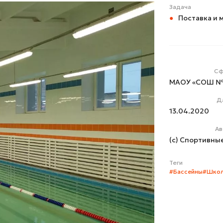
Задача
Поставка и 
Сф
МАОУ «СОШ №
Д
13.04.2020
Ав
(с) Спортивны
Теги
#Бассейны
#Шко