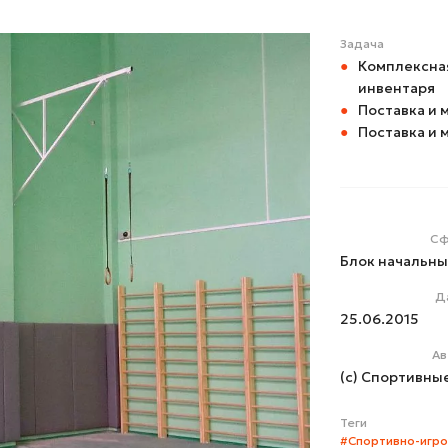
Задача
Комплексная
инвентаря
Поставка и 
Поставка и 
Сф
Блок начальны
Д
25.06.2015
Ав
(с) Спортивны
Теги
#Спортивно-игро