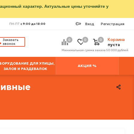
мационный характер. Актуальные цены уточняйте у
Вход
Регистрация
ПН-ПТ
с 9:00 до 18:00
Корзина
Заказать
0
0
0
звонок
пуста
Минимальная сумма заказа 50 000 рублей
БОРУДОВАНИЕ ДЛЯ УЛИЦЫ,
АКЦИЯ %
ЗАЛОВ И РАЗДЕВАЛОК
ртивные