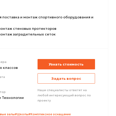
 поставка и монтаж спортивного оборудования и
монтаж стеновых протекторов
монтаж заградительных сеток
ера
Узнать стоимость
х классов
ата
Задать вопрос
Наши специалисты ответят на
тор
любой интересующий вопрос по
е Технологии
проекту
вые залы
#Школы
#Комплексное оснащение