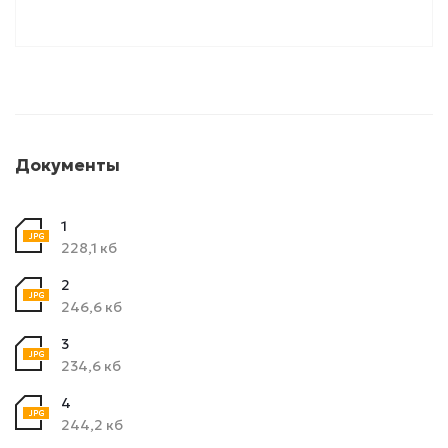
Документы
1
228,1 кб
2
246,6 кб
3
234,6 кб
4
244,2 кб