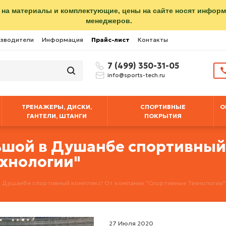
 на материалы и комплектующие, цены на сайте носят инфор
менеджеров.
зводители
Информация
Прайс-лист
Контакты
7 (499) 350-31-05
info@sports-tech.ru
ТРЕНАЖЕРЫ, ДИСКИ,
СПОРТИВНЫЕ
О
ГАНТЕЛИ, ШТАНГИ
ПОКРЫТИЯ
ьшой в Душанбе спортивный
хнологии"
 Душанбе спортивный комплекс! От компании "Спортивные Технологии"
27 Июля 2020