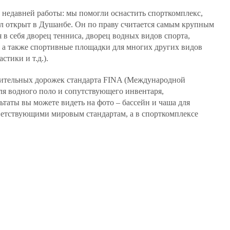
 недавней работы: мы помогли оснастить спорткомплекс,
ыл открыт в Душанбе. Он по праву считается самым крупным
 в себя дворец тенниса, дворец водных видов спорта,
 а также спортивные площадки для многих других видов
стики и т.д.).
лительных дорожек стандарта FINA (Международной
ля водного поло и сопутствующего инвентаря,
ьтаты вы можете видеть на фото – бассейн и чаша для
ветствующими мировым стандартам, а в спорткомплексе