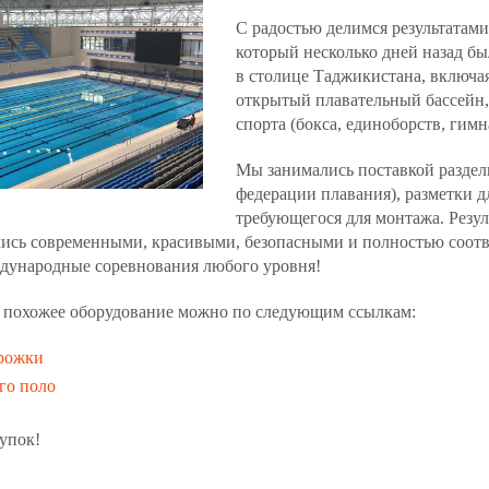
С радостью делимся результатами
который несколько дней назад б
в столице Таджикистана, включая
открытый плавательный бассейн,
спорта (бокса, единоборств, гимна
Мы занимались поставкой разде
федерации плавания), разметки д
требующегося для монтажа. Резул
лись современными, красивыми, безопасными и полностью соот
дународные соревнования любого уровня!
ь похожее оборудование можно по следующим ссылкам:
орожки
го поло
упок!