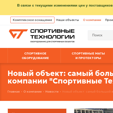
В связи с текущими изменениями цен у поставщиков
Комплексное оснащение
Наши объекты
О компании
Прои
СПОРТИВНОЕ
СПОРТИВНЫЕ МАТЫ
ОБОРУДОВАНИЕ
И ПРОТЕКТОРЫ
Новый объект: самый бол
компании "Спортивные Те
Главная
-
О компании
-
Новости
-
Новый объект: самый большой в