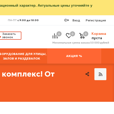
мационный характер. Актуальные цены уточняйте у
Вход
Регистрация
ПН-ПТ
с 9:00 до 18:00
Корзина
Заказать
0
0
0
звонок
пуста
Минимальная сумма заказа 50 000 рублей
БОРУДОВАНИЕ ДЛЯ УЛИЦЫ,
АКЦИЯ %
ЗАЛОВ И РАЗДЕВАЛОК
 комплекс! От