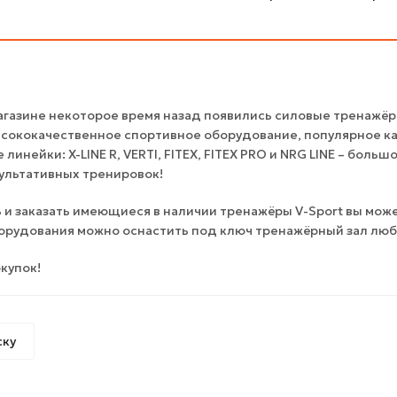
газине некоторое время назад появились силовые тренажёры,
ококачественное спортивное оборудование, популярное как в
линейки: X-LINE R, VERTI, FITEX, FITEX PRO и NRG LINE – бол
ультативных тренировок!
 и заказать имеющиеся в наличии тренажёры V-Sport вы мож
орудования можно оснастить под ключ тренажёрный зал любы
купок!
ску