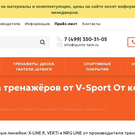
 на материалы и комплектующие, цены на сайте носят инфор
менеджеров.
зводители
Информация
Прайс-лист
Контакты
7 (499) 350-31-05
info@sports-tech.ru
ТРЕНАЖЕРЫ, ДИСКИ,
СПОРТИВНЫЕ
О
ГАНТЕЛИ, ШТАНГИ
ПОКРЫТИЯ
 тренажёров от V-Sport От 
жёров от V-Sport От компании "Спортивные Технологии"
е линейки: X-LINE R, VERTI и NRG LINE от производителя тре