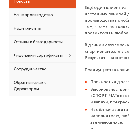
Новости
Ещё один клиент из 
настенных панелей д
Наше производство
производства приобр
тем, что мы не тольк
Наши клиенты
протекторы и любое 
Отзывы и благодарности
В данном случае зак
спортивном зале в с
Лицензии и сертификаты
Результат – на фото:
Сотрудничество
Преимущества наших
Прочность и долг
Обратная связь с
Директором
Высококачественн
«СПОРТ-МАТ» как 
и запахи, прекрас
Надёжная защита 
наполнителю, люб
занимающихся.