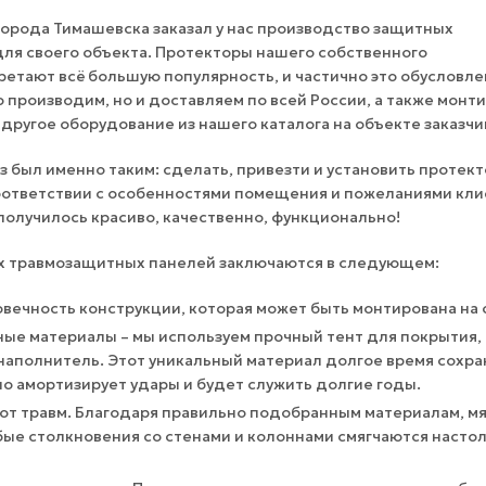
города Тимашевска заказал у нас производство защитных
ля своего объекта. Протекторы нашего собственного
етают всё большую популярность, и частично это обусловле
о производим, но и доставляем по всей России, а также монт
другое оборудование из нашего каталога на объекте заказчи
аз был именно таким: сделать, привезти и установить протект
оответствии с особенностями помещения и пожеланиями кли
 получилось красиво, качественно, функционально!
 травмозащитных панелей заключаются в следующем:
овечность конструкции, которая может быть монтирована на
ые материалы – мы используем прочный тент для покрытия, 
наполнитель. Этот уникальный материал долгое время сохра
но амортизирует удары и будет служить долгие годы.
от травм. Благодаря правильно подобранным материалам, мяг
ые столкновения со стенами и колоннами смягчаются настол