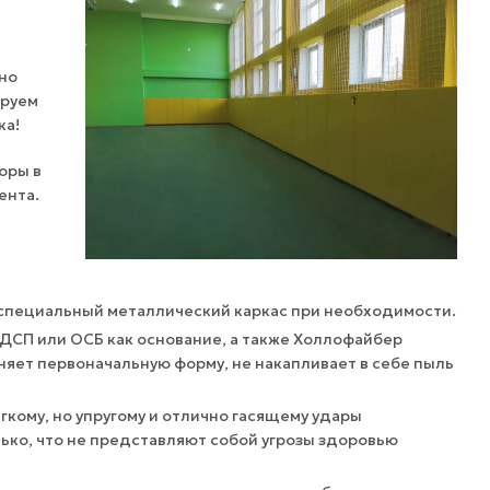
но
ируем
ка!
оры в
ента.
 специальный металлический каркас при необходимости.
ДСП или ОСБ как основание, а также Холлофайбер
няет первоначальную форму, не накапливает в себе пыль
кому, но упругому и отлично гасящему удары
ько, что не представляют собой угрозы здоровью