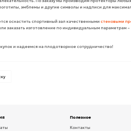
влекательность. По заказу мы производим протекторы любых 
 логотипы, эмблемы и другие символы и надписи для максим
ется оснастить спортивный зал качественными
стеновыми пр
 или заказать изготовление по индивидуальным параметрам – 
купок и надеемся на плодотворное сотрудничество!
ску
ия
Полезное
латы
Контакты