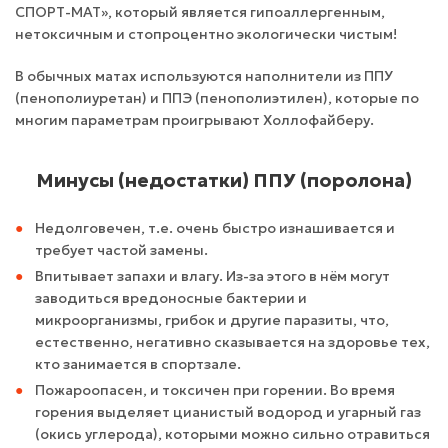
СПОРТ-МАТ», который является гипоаллергенным,
нетоксичным и стопроцентно экологически чистым!
В обычных матах используются наполнители из ППУ
(пенополиуретан) и ППЭ (пенополиэтилен), которые по
многим параметрам проигрывают Холлофайберу.
Минусы (недостатки) ППУ (поролона)
Недолговечен
, т.е. очень быстро изнашивается и
требует частой замены.
Впитывает запахи и влагу
. Из-за этого в нём могут
заводиться вредоносные бактерии и
микроорганизмы, грибок и другие паразиты, что,
естественно, негативно сказывается на здоровье тех,
кто занимается в спортзале.
Пожароопасен
, и
токсичен при горении
. Во время
горения выделяет цианистый водород и угарный газ
(окись углерода), которыми можно сильно отравиться