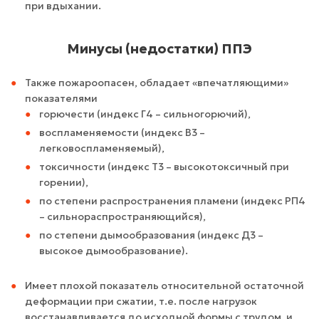
при вдыхании.
Минусы (недостатки) ППЭ
Также пожароопасен, обладает «впечатляющими»
показателями
горючести (индекс Г4 – сильногорючий),
воспламеняемости (индекс В3 –
легковоспламеняемый),
токсичности (индекс Т3 – высокотоксичный при
горении),
по степени распространения пламени (индекс РП4
– сильнораспространяющийся),
по степени дымообразования (индекс Д3 –
высокое дымообразование).
Имеет плохой показатель относительной остаточной
деформации при сжатии, т.е. после нагрузок
восстанавливается до исходной формы с трудом, и