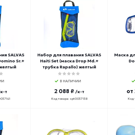
ния SALVAS
Набор для плавания SALVAS
Маска дл
Domino Sr.+
Haiti Set (маска Drop Md.+
Do
 желтый
трубка Rapallo) желтый
ИИ
В НАЛИЧИИ
2 088 ₽
от
/к-т
/к-т
0037141
Код товара: spt0037138
Код 