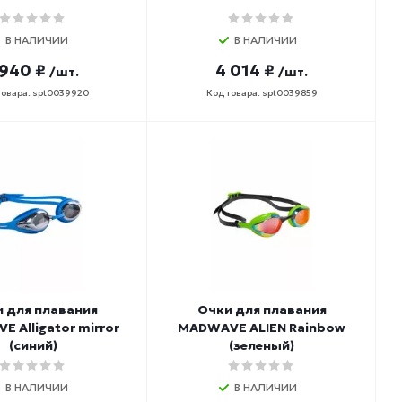
В НАЛИЧИИ
В НАЛИЧИИ
 940 ₽
4 014 ₽
/шт.
/шт.
товара: spt0039920
Код товара: spt0039859
 для плавания
Очки для плавания
 Alligator mirror
MADWAVE ALIEN Rainbow
(синий)
(зеленый)
В НАЛИЧИИ
В НАЛИЧИИ