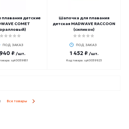
 плавания детские
Шапочка для плавания
DWAVE COMET
детская MADWAVE RACCOON
коралловый)
(силикон)
ПОД ЗАКАЗ
ПОД ЗАКАЗ
 940 ₽
1 452 ₽
/шт.
/шт.
товара: spt0039851
Код товара: spt0039923
8
Все товары