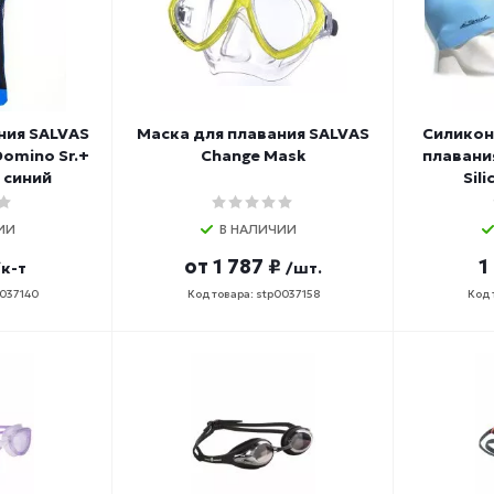
ния SALVAS
Маска для плавания SALVAS
Силикон
Domino Sr.+
Change Mask
плавани
) синий
Sil
ИИ
В НАЛИЧИИ
от
1 787 ₽
1
/к-т
/шт.
0037140
Код товара: stp0037158
Код 