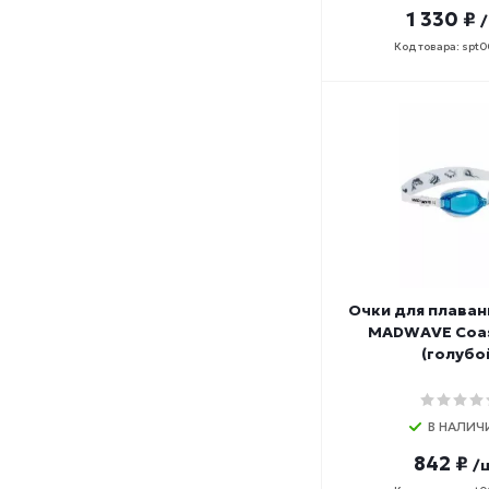
1 330 ₽
Код товара: spt
Очки для плаван
MADWAVE Coas
(голубо
В НАЛИЧ
842 ₽
/