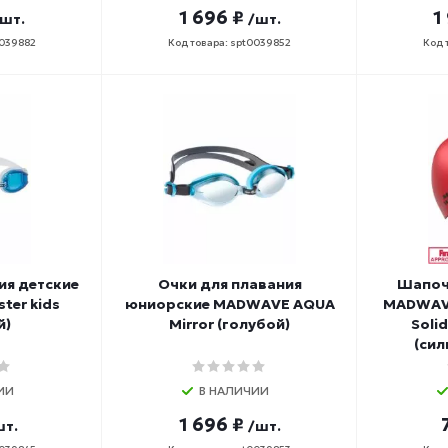
1 696 ₽
1
/шт.
/шт.
0039882
Код товара: spt0039852
Код 
ия детские
Очки для плавания
Шапоч
ter kids
юниорские MADWAVE AQUA
MADWAVE 
й)
Mirror (голубой)
Soli
(сил
ИИ
В НАЛИЧИИ
1 696 ₽
шт.
/шт.