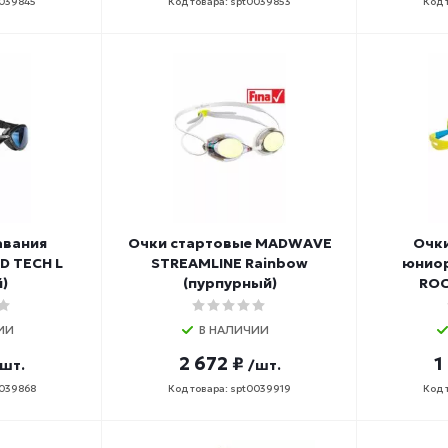
0039845
Код товара: spt0039853
Код 
авания
Очки стартовые MADWAVE
Очки
D TECH L
STREAMLINE Rainbow
юнио
)
(пурпурный)
ROC
ИИ
В НАЛИЧИИ
2 672 ₽
1
/шт.
/шт.
0039868
Код товара: spt0039919
Код 