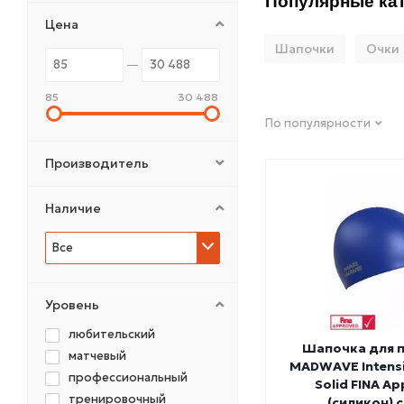
Популярные кат
Цена
Шапочки
Очки
85
30 488
По популярности
Производитель
Наличие
Все
Уровень
любительский
Шапочка для 
матчевый
MADWAVE Intensiv
профессиональный
Solid FINA A
тренировочный
(силикон) 