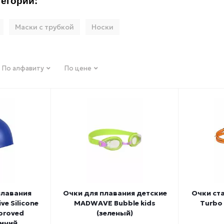
егории:
Маски с трубкой
Носки
По алфавиту
По цене
плавания
Очки для плавания детские
Очки ст
e Silicone
MADWAVE Bubble kids
Turbo 
pproved
(зеленый)
синий