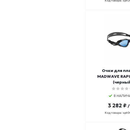
Код товара: spt
Очки для пл
MADWAVE RAPI
(черный
В НАЛИЧ
3 282 ₽
Код товара: spt