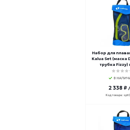
Набор для плава
Kalua Set (маска 
трубка Fizzy)
В НАЛИЧ
2 338 ₽
Код товара: spt