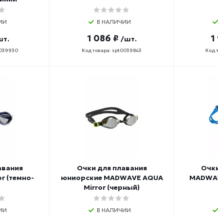
ИИ
В НАЛИЧИИ
1 086 ₽
1
шт.
/шт.
0039930
Код товара: spt0039843
Код 
авания
Очки для плавания
Очки
r (темно-
юниорские MADWAVE AQUA
MADWAVE
Mirror (черный)
ИИ
В НАЛИЧИИ