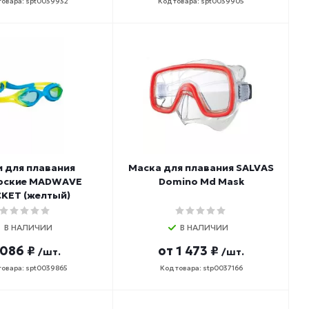
товара: spt0039932
Код товара: spt0039905
 для плавания
Маска для плавания SALVAS
рские MADWAVE
Domino Md Mask
KET (желтый)
В НАЛИЧИИ
В НАЛИЧИИ
 086 ₽
от
1 473 ₽
/шт.
/шт.
товара: spt0039865
Код товара: stp0037166