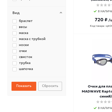
В НАЛИЧ
Вид
720 ₽
/
браслет
Код товара: spt
весы
маска
маска с трубкой
носки
очки
свисток
трубка
шапочка
Сбросить
Очки для пл
MADWAVE Rapto
синий)
В НАЛИЧ