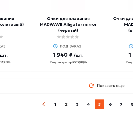
авания
Очки для плавания
Очки для
иолетовый)
MADWAVE Alligator mirror
MA
(черный)
(
КАЗ
ПОД ЗАКАЗ
1 940 ₽
1
/шт.
/шт.
0039884
Код товара: spt0039896
Код 
Показать еще
1
2
3
4
5
6
7