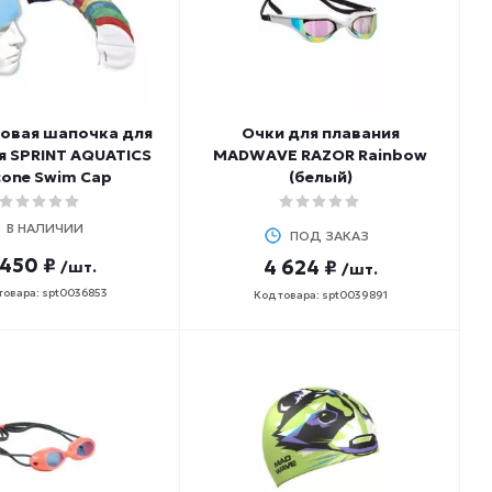
овая шапочка для
Очки для плавания
я SPRINT AQUATICS
MADWAVE RAZOR Rainbow
icone Swim Cap
(белый)
В НАЛИЧИИ
ПОД ЗАКАЗ
 450 ₽
4 624 ₽
/шт.
/шт.
товара: spt0036853
Код товара: spt0039891