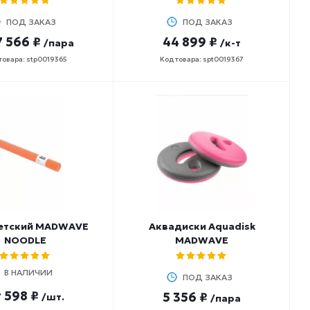
ПОД ЗАКАЗ
ПОД ЗАКАЗ
7 566 ₽
44 899 ₽
/пара
/к-т
товара: stp0019365
Код товара: spt0019367
етский MADWAVE
Аквадиски Aquadisk
NOODLE
MADWAVE
В НАЛИЧИИ
ПОД ЗАКАЗ
т
598 ₽
5 356 ₽
/шт.
/пара