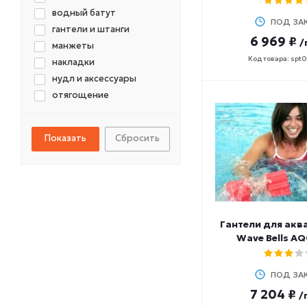
водный батут
ПОД ЗА
гантели и штанги
6 969 ₽
/
манжеты
Код товара: spt
накладки
нудл и аксессуары
отягощение
перчатки
пояс
Сбросить
утяжелители
Гантели для акв
Wave Bells A
ПОД ЗА
7 204 ₽
/