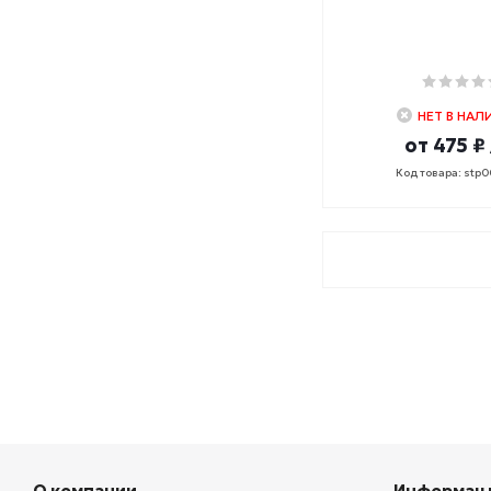
НЕТ В НАЛ
от
475 ₽
Код товара: stp
О компании
Информац