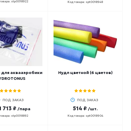
товара: stp0018922
Код товара: spt0018948
 для аквааэробики
Нудл цветной (6 цветов)
YDROTONUS
ПОД ЗАКАЗ
ПОД ЗАКАЗ
1 713 ₽
514 ₽
/пара
/шт.
товара: stp0018892
Код товара: spt0018904