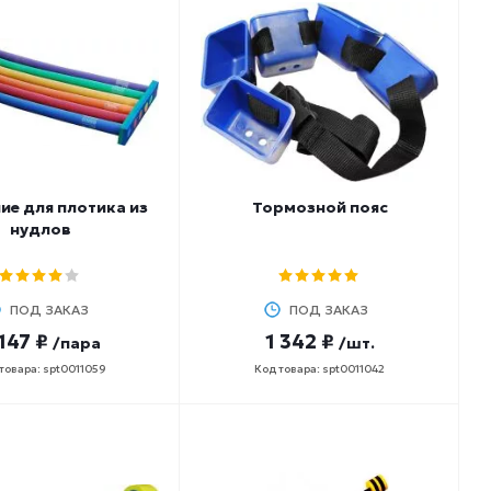
ие для плотика из
Тормозной пояс
нудлов
ПОД ЗАКАЗ
ПОД ЗАКАЗ
147 ₽
1 342 ₽
/пара
/шт.
товара: spt0011059
Код товара: spt0011042