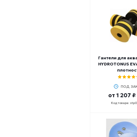
Гантели для акв
HYDROTONUS EV
плотнос
ПОД ЗА
от
1 207 ₽
Код товара: stp