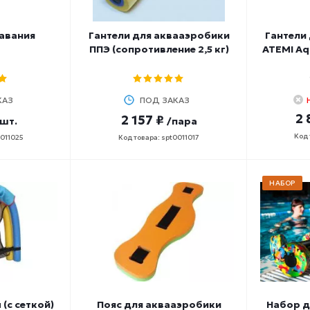
авания
Гантели для аквааэробики
Гантели
ППЭ (сопротивление 2,5 кг)
ATEMI Aq
КАЗ
ПОД ЗАКАЗ
2 
2 157 ₽
/шт.
/пара
Код 
0011025
Код товара: spt0011017
НАБОР
(с сеткой)
Пояс для аквааэробики
Набор д