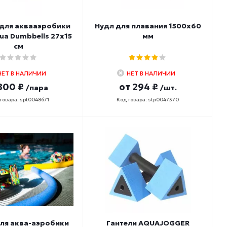
 для аквааэробики
Нудл для плавания 1500х60
ua Dumbbells 27х15
мм
см
НЕТ В НАЛИЧИИ
НЕТ В НАЛИЧИИ
800 ₽
от
294 ₽
/пара
/шт.
товара: spt0048671
Код товара: stp0047370
ля аква-аэробики
Гантели AQUAJOGGER