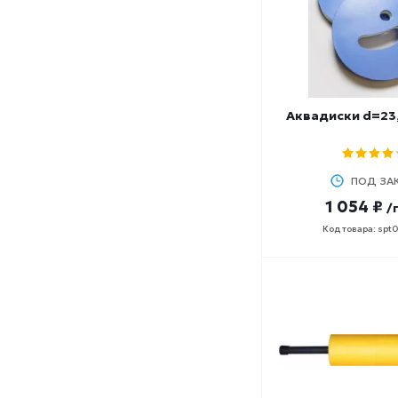
Аквадиски d=23,
ПОД ЗА
1 054 ₽
/
Код товара: spt