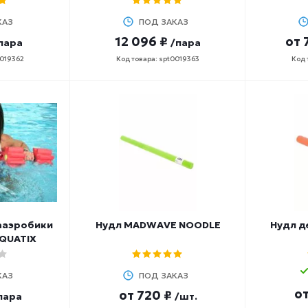
КАЗ
ПОД ЗАКАЗ
12 096 ₽
от
пара
/пара
0019362
Код товара: spt0019363
Код 
ааэробики
Нудл MADWAVE NOODLE
Нудл д
QQUATIX
КАЗ
ПОД ЗАКАЗ
о
от
720 ₽
пара
/шт.