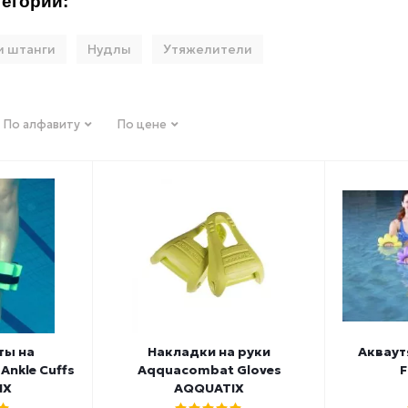
егории:
и штанги
Нудлы
Утяжелители
По алфавиту
По цене
ты на
Накладки на руки
Акваут
Ankle Cuffs
Aqquacombat Gloves
F
IX
AQQUATIX