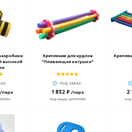
ааэробики
Крепление для нудлов
Креплен
A высокой
"Плавающая катушка"
ти
КАЗ
ПОД ЗАКАЗ
1 832 ₽
2 
/пара
/пара
0011024
Код товара: spt0011060
Код 