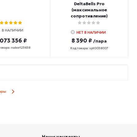
DeltaBells Pro
(максимальное
сопротивление)
В НАЛИЧИИ
НЕТ В НАЛИЧИИ
 073 356 ₽
8 390 ₽
/пара
товара: nabor123638
Код товара: spt0038007
ары
Наши контакты