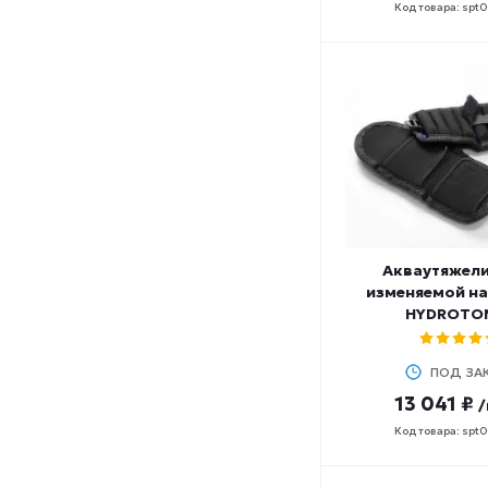
Код товара: spt
Акваутяжели
изменяемой н
HYDROTO
ПОД ЗА
13 041 ₽
/
Код товара: spt