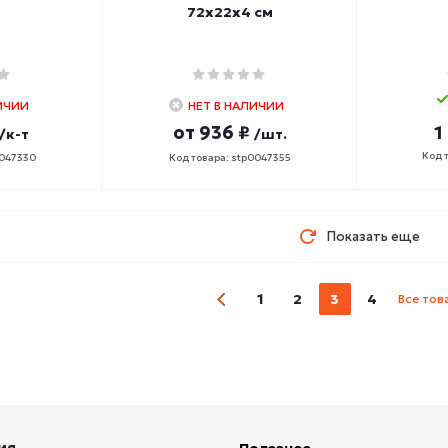
72х22х4 см
ИЧИИ
НЕТ В НАЛИЧИИ
от
936 ₽
1
/к-т
/шт.
Код 
0047330
Код товара: stp0047355
Показать еще
1
2
3
4
Все тов
ия