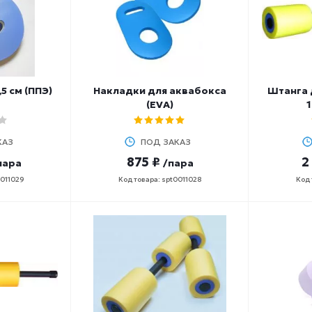
5 см (ППЭ)
Накладки для аквабокса
Штанга 
(EVA)
КАЗ
ПОД ЗАКАЗ
875 ₽
2
пара
/пара
0011029
Код товара: spt0011028
Код 