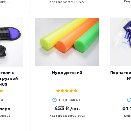
Код 
0019359
Код товара: stp0018927
тели с
Нудл детский
Перчатки
агрузкой
H
NUS
КАЗ
ПОД ЗАКАЗ
453 ₽
от
пара
/шт.
0018896
Код товара: spt0018903
Код 