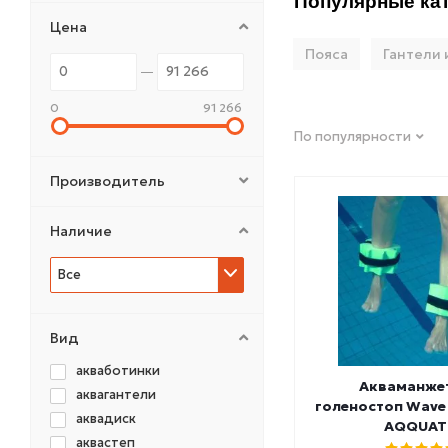
Популярные кат
Цена
Пояса
Гантели 
0
91 266
По популярности
Производитель
Наличие
Все
Вид
акваботинки
Акваманже
аквагантели
голеностоп Wave 
аквадиск
AQQUAT
аквастеп