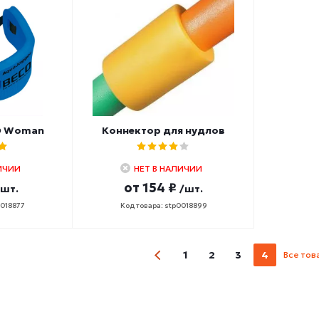
O Woman
Коннектор для нудлов
ИЧИИ
НЕТ В НАЛИЧИИ
от
154 ₽
/шт.
/шт.
0018877
Код товара: stp0018899
1
2
3
4
Все тов