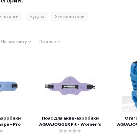
егории:
и штанги
Нудлы
Утяжелители
По алфавиту
По цене
аэробики
Пояс для аква-аэробики
Отяг
pe - Pro
AQUAJOGGER Fit - Women's
AQUAJOG