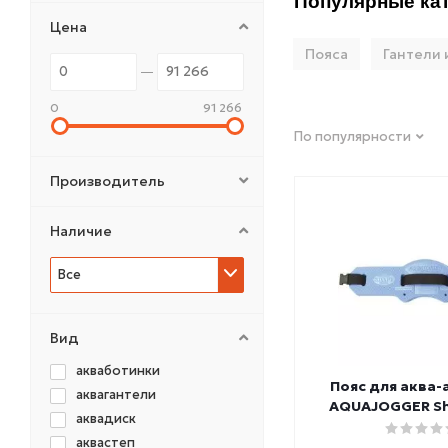
Популярные кат
Цена
Пояса
Гантели 
0
91 266
По популярности
Производитель
Наличие
Все
Вид
акваботинки
Пояс для аква-
аквагантели
AQUAJOGGER Sha
аквадиск
аквастеп