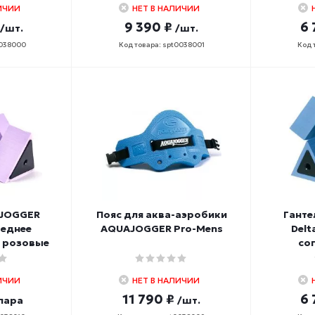
ИЧИИ
НЕТ В НАЛИЧИИ
9 390 ₽
6 
/шт.
/шт.
0038000
Код товара: spt0038001
Код 
AJOGGER
Пояс для аква-аэробики
Гант
среднее
AQUAJOGGER Pro-Mens
Delt
) розовые
со
ИЧИИ
НЕТ В НАЛИЧИИ
11 790 ₽
6 
пара
/шт.