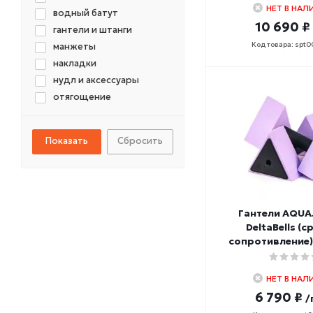
НЕТ В НАЛ
водный батут
10 690 ₽
гантели и штанги
Код товара: spt
манжеты
накладки
нудл и аксессуары
отягощение
перчатки
пояс
Сбросить
утяжелители
Гантели AQU
DeltaBells (
сопротивление
НЕТ В НАЛ
6 790 ₽
/