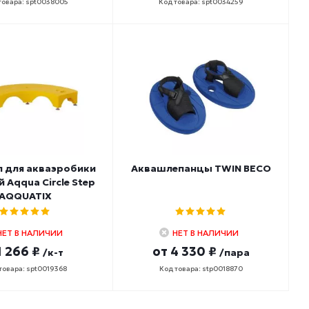
товара: spt0038005
Код товара: spt0034259
п для акваэробики
Аквашлепанцы TWIN BECO
 Aqqua Circle Step
AQQUATIX
НЕТ В НАЛИЧИИ
НЕТ В НАЛИЧИИ
1 266 ₽
от
4 330 ₽
/к-т
/пара
товара: spt0019368
Код товара: stp0018870