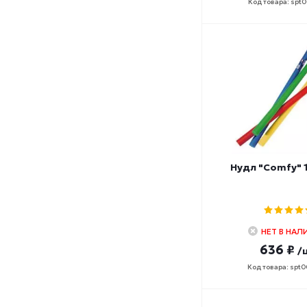
Код товара: spt
Нудл "Comfy" 
НЕТ В НАЛ
636 ₽
/
Код товара: spt