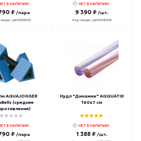
НЕТ В НАЛИЧИИ
НЕТ В НАЛИЧИИ
790 ₽
9 390 ₽
/пара
/шт.
товара: spt0038002
Код товара: spt0038008
ели AQUAJOGGER
Нудл "Динамик" AQQUATIX
aBells (среднее
160х7 см
противление)
НЕТ В НАЛИЧИИ
НЕТ В НАЛИЧИИ
790 ₽
1 388 ₽
/пара
/шт.