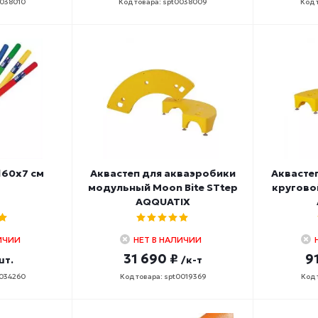
0038010
Код товара: spt0038009
Код 
160х7 см
Аквастеп для акваэробики
Аквасте
модульный Moon Bite STtep
круговой
AQQUATIX
ИЧИИ
НЕТ В НАЛИЧИИ
31 690 ₽
9
шт.
/к-т
0034260
Код товара: spt0019369
Код 