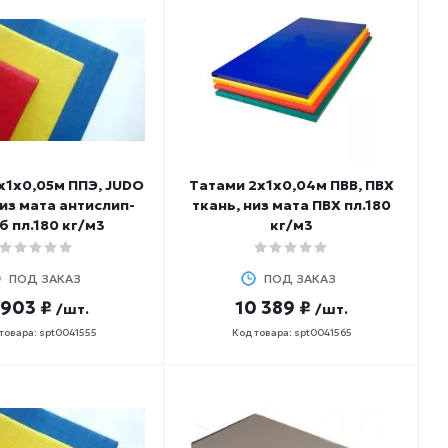
х1х0,05м ППЭ, JUDO
Татами 2х1х0,04м ПВВ, ПВХ
низ мата антислип-
ткань, низ мата ПВХ пл.180
б пл.180 кг/м3
кг/м3
ПОД ЗАКАЗ
ПОД ЗАКАЗ
 903 ₽
10 389 ₽
/шт.
/шт.
товара: spt0041555
Код товара: spt0041565