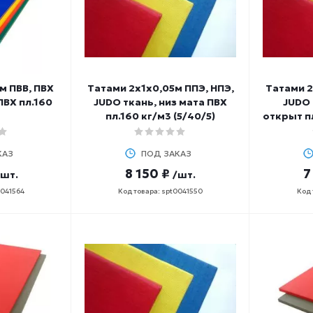
м ПВВ, ПВХ
Татами 2х1х0,05м ППЭ, НПЭ,
Татами 2
ПВХ пл.160
JUDO ткань, низ мата ПВХ
JUDO 
пл.160 кг/м3 (5/40/5)
открыт пл
КАЗ
ПОД ЗАКАЗ
8 150 ₽
7
/шт.
/шт.
0041564
Код товара: spt0041550
Код 