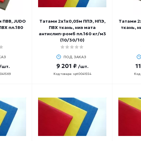
 ПВВ, JUDO
Татами 2х1х0,05м ППЭ, НПЭ,
Татами 2
ПВХ пл.180
ПВХ ткань, низ мата
ткань, н
антислип-ромб пл.160 кг/м3
(10/30/10)
КАЗ
ПОД ЗАКАЗ
9 201 ₽
11
/шт.
/шт.
0041569
Код товара: spt0041554
Код 