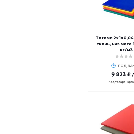
Татами 2х1х0,04
ткань, низ мата 
кг/м3
ПОД ЗА
9 823 ₽
Код товара: spt