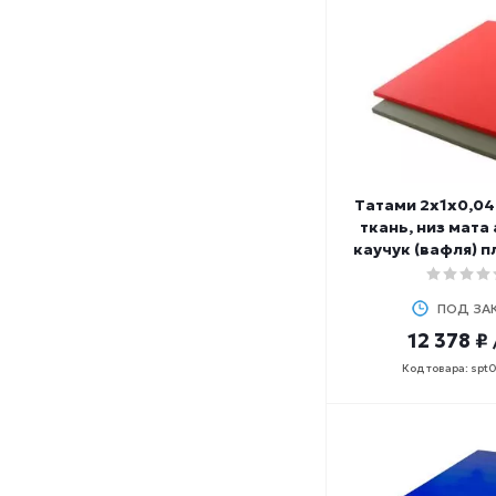
Татами 2х1х0,04
ткань, низ мата
каучук (вафля) п
ПОД ЗА
12 378 ₽
Код товара: spt