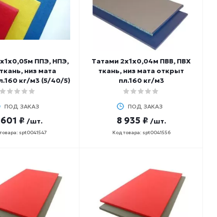
х1х0,05м ППЭ, НПЭ,
Татами 2х1х0,04м ПВВ, ПВХ
ткань, низ мата
ткань, низ мата открыт
.160 кг/м3 (5/40/5)
пл.160 кг/м3
ПОД ЗАКАЗ
ПОД ЗАКАЗ
 601 ₽
8 935 ₽
/шт.
/шт.
товара: spt0041547
Код товара: spt0041556