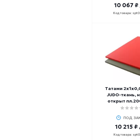
10 067 ₽
Код товара: spt
Татами 2х1х0,
JUDO-ткань, н
открыт пл.20
ПОД ЗА
10 215 ₽
Код товара: spt