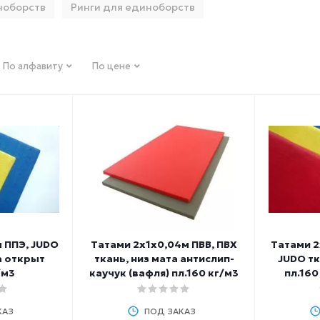
ноборств
Ринги для единоборств
По алфавиту
По цене
 ППЭ, JUDO
Татами 2х1х0,04м ПВВ, ПВХ
Татами 2
а открыт
ткань, низ мата антислип-
JUDO тк
/м3
каучук (вафля) пл.160 кг/м3
пл.160
КАЗ
ПОД ЗАКАЗ