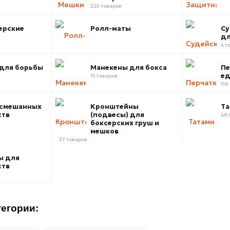
225 товаров
ерские
Ролл-маты
Су
дл
4 т
для борьбы
Манекены для бокса
Пе
ед
15 товаров
119
 смешанных
Кронштейны
Та
ств
(подвесы) для
48 
боксерских груш и
мешков
37 товаров
ы для
ств
егории: