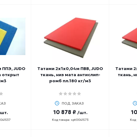
 ППЭ, JUDO
Татами 2х1х0,04м ПВВ, JUDO
Татами 2
а открыт
ткань, низ мата антислип-
ткань, н
/м3
ромб пл.180 кг/м3
КАЗ
ПОД ЗАКАЗ
10 878 ₽
10
/шт.
/шт.
0041537
Код товара: spt0041573
Код 