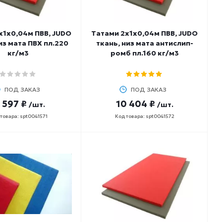
х1х0,04м ПВВ, JUDO
Татами 2х1х0,04м ПВВ, JUDO
из мата ПВХ пл.220
ткань, низ мата антислип-
кг/м3
ромб пл.160 кг/м3
ПОД ЗАКАЗ
ПОД ЗАКАЗ
 597 ₽
10 404 ₽
/шт.
/шт.
товара: spt0041571
Код товара: spt0041572