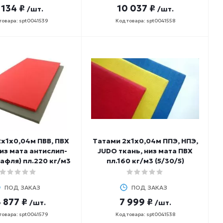
 134 ₽
10 037 ₽
/шт.
/шт.
товара: spt0041539
Код товара: spt0041558
х1х0,04м ПВВ, ПВХ
Татами 2х1х0,04м ППЭ, НПЭ,
низ мата антислип-
JUDO ткань, низ мата ПВХ
вафля) пл.220 кг/м3
пл.160 кг/м3 (5/30/5)
ПОД ЗАКАЗ
ПОД ЗАКАЗ
 877 ₽
7 999 ₽
/шт.
/шт.
товара: spt0041579
Код товара: spt0041538