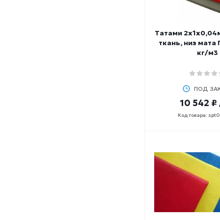
Татами 2х1х0,04м
ткань, низ мата 
кг/м3
ПОД ЗА
10 542 ₽
Код товара: spt