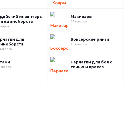
дейский инвентарь
Макивары
я единоборств
64 товаров
оваров
рчатки для
Боксерские ринги
иноборств
28 товаров
 товаров
тами
Перчатки для боя с
тенью и кросса
товаров