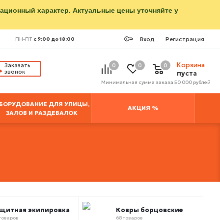
мационный характер. Актуальные цены уточняйте у
Вход
Регистрация
ПН-ПТ
с 9:00 до 18:00
Корзина
Заказать
0
0
0
звонок
пуста
Минимальная сумма заказа 50 000 рублей
БОРУДОВАНИЕ ДЛЯ УЛИЦЫ,
АКЦИЯ %
ЗАЛОВ И РАЗДЕВАЛОК
щитная экипировка
Ковры борцовские
товаров
68 товаров