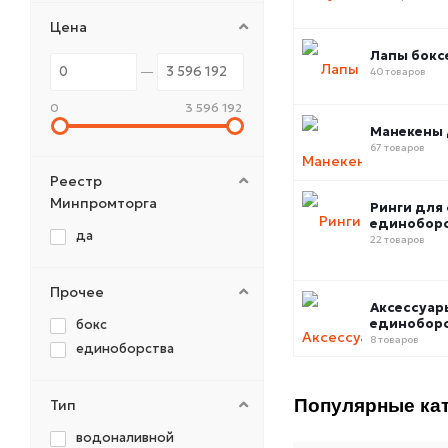
Цена
Лапы бокс
40 товаров
0
3 596 192
Манекены 
67 товаров
Реестр
Минпромторга
Ринги для
единобор
да
22 товаров
Прочее
Аксессуар
единобор
бокс
8 товаров
единоборства
Популярные кат
Тип
водоналивной