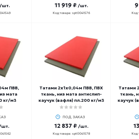
11 919 ₽
9
/шт.
/шт.
0041549
Код товара: spt0041576
Код 
04м ПВВ,
Татами 2х1х0,04м ПВВ, ПВХ
Татами 2
из мата
ткань, низ мата антислип-
ткань, 
0 кг/м3
каучук (вафля) пл.200 кг/м3
каучук (
КАЗ
ПОД ЗАКАЗ
12 837 ₽
13
/шт.
/шт.
0041562
Код товара: spt0041578
Код 