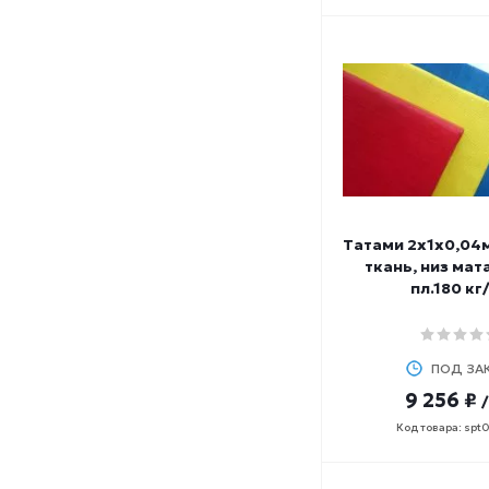
Татами 2х1х0,04м
ткань, низ мат
пл.180 кг
ПОД ЗА
9 256 ₽
Код товара: spt