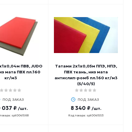
х1х0,04м ПВВ, JUDO
Татами 2х1х0,05м ППЭ, НПЭ,
из мата ПВХ пл.160
ПВХ ткань, низ мата
кг/м3
антислип-ромб пл.160 кг/м3
(5/40/5)
ПОД ЗАКАЗ
ПОД ЗАКАЗ
 037 ₽
8 340 ₽
/шт.
/шт.
товара: spt0041568
Код товара: spt0041553