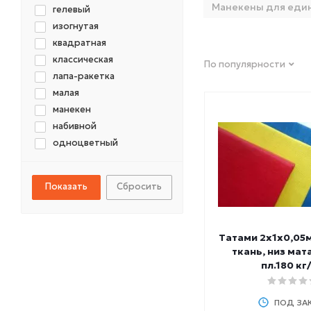
Манекены для еди
гелевый
изогнутая
квадратная
классическая
По популярности
лапа-ракетка
малая
манекен
набивной
одноцветный
пневматический
прямая
Сбросить
ринг
трёхцветный
удлиненная
Татами 2х1х0,05м
шайба-утяжелитель
ткань, низ мат
пл.180 кг
ПОД ЗА