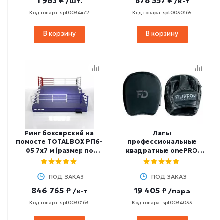
1 983 ₽
878 557 ₽
/шт.
/к-т
Код товара: spt0034472
Код товара: spt0030165
В корзину
В корзину
Ринг боксерский на
Лапы
помосте TOTALBOX РП6-
профессиональные
05 7х7 м (размер по
квадратные onePRO
канатам 6х6 м)
FILIPPOV (нат.кожа)
ПОД ЗАКАЗ
ПОД ЗАКАЗ
846 765 ₽
19 405 ₽
/к-т
/пара
Код товара: spt0030163
Код товара: spt0034033