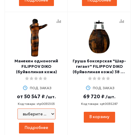
Подробнее
Подробнее
Манекен одноногий
Груша боксерская "Шар-
FILIPPOV DIKO
гигант" FILIPPOV DIKO
(буйволиная кожа)
(буйволиная кожа) 38 кг,
80 см
ПОД ЗАКАЗ
ПОД ЗАКАЗ
от
50 547 ₽
69 720 ₽
/шт.
/шт.
Код товара: stp0035303
Код товара: spt0035287
В корзину
Подробнее