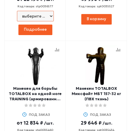
Код товара: stp0036577
Код товара: spt0035527
В корзину
Подробнее
Манекен для борьбы
Манекен TOTALBOX
TOTALBOX на одной ноге
Миксфайт МБТ 157-32 кг
TRAINING (армированная
(ПВХ ткань)
ткань ПВХ) МБТ 1
ПОД ЗАКАЗ
ПОД ЗАКАЗ
от
12 834 ₽
29 646 ₽
/шт.
/шт.
Код товара: stp0035460
Код товара: spt0035434