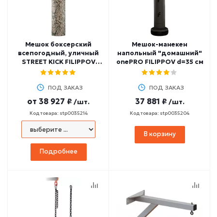
Мешок боксерский
Мешок-манекен
всепогодный, уличный
напольный "домашний"
STREET KICK FILIPPOV
onePRO FILIPPOV d=35 см
(антивандальный пвх
950 гр/м2, "лодочный")
ПОД ЗАКАЗ
ПОД ЗАКАЗ
от
38 927 ₽
37 881 ₽
/шт.
/шт.
Код товара: stp0035214
Код товара: stp0035204
В корзину
Подробнее