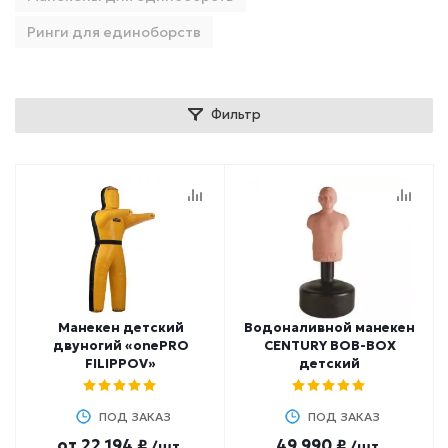
Ринги для единоборств
Фильтр
Манекен детский
Водоналивной манекен
двуногий «onePRO
CENTURY BOB-BOX
FILIPPOV»
детский
ПОД ЗАКАЗ
ПОД ЗАКАЗ
от
22 194 ₽
49 990 ₽
/шт.
/шт.