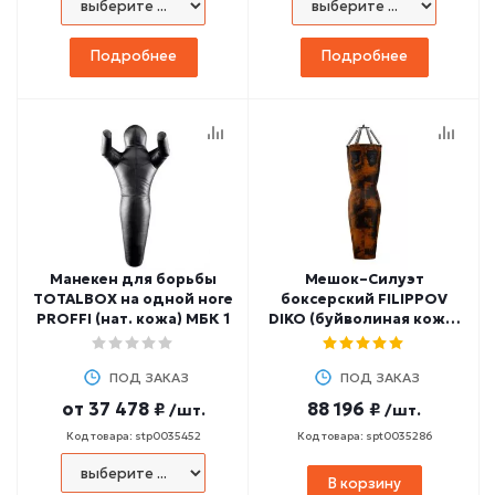
Подробнее
Подробнее
Манекен для борьбы
Мешок–Cилуэт
TOTALBOX на одной ноге
боксерский FILIPPOV
PROFFI (нат. кожа) МБК 1
DIKO (буйволиная кожа)
55-60 кг, 150 см
ПОД ЗАКАЗ
ПОД ЗАКАЗ
от
37 478 ₽
88 196 ₽
/шт.
/шт.
Код товара: stp0035452
Код товара: spt0035286
В корзину