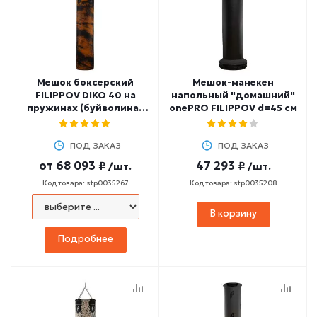
Мешок боксерский
Мешок-манекен
FILIPPOV DIKO 40 на
напольный "домашний"
пружинах (буйволиная
onePRO FILIPPOV d=45 см
кожа)
ПОД ЗАКАЗ
ПОД ЗАКАЗ
от
68 093 ₽
47 293 ₽
/шт.
/шт.
Код товара: stp0035267
Код товара: stp0035208
В корзину
Подробнее