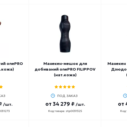
гий onePRO
Манекен-мешок для
Манекен
т.кожа)
добиваний onePRO FILIPPOV
Дзюдо 
(нат.кожа)
КАЗ
ПОД ЗАКАЗ
₽
от
34 279 ₽
от
/шт.
/шт.
0031273
Код товара: stp0031325
Код 