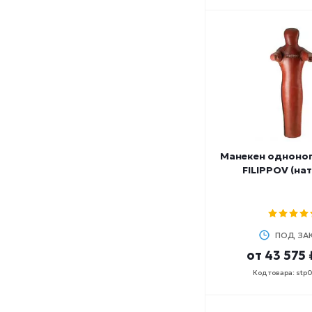
Манекен одноно
FILIPPOV (на
ПОД ЗА
от
43 575 
Код товара: stp