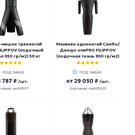
-мешок трехногий
Манекен одноногий Самбо/
ILIPPOV (лодочный
Дзюдо onePRO FILIPPOV
л 950 гр/м2) 50 кг
(лодочная ткань 950 гр/м2)
ПОД ЗАКАЗ
ПОД ЗАКАЗ
 787 ₽
от
29 050 ₽
/шт.
/шт.
товара: spt0031171
Код товара: stp0031223