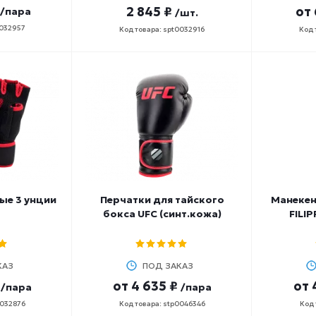
2 845 ₽
от
/пара
/шт.
0032957
Код товара: spt0032916
Код 
ые 3 унции
Перчатки для тайского
Манекен
бокса UFC (синт.кожа)
FILI
КАЗ
ПОД ЗАКАЗ
от
4 635 ₽
от
/пара
/пара
0032876
Код товара: stp0046346
Код 