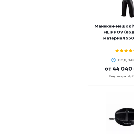
Манекен-мешок 
FILIPPOV (ло
материал 950
ПОД ЗА
от
44 040 
Код товара: stp