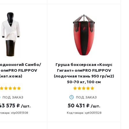
 одноногий Самбо/
Груша боксерская «Конус
onePRO FILIPPOV
Гигант» onePRO FILIPPOV
(нат.кожа)
(лодочная ткань 950 гр/м2)
50-70 кг, 100 см
ПОД ЗАКАЗ
ПОД ЗАКАЗ
43 575 ₽
50 431 ₽
/шт.
/шт.
товара: stp0031308
Код товара: spt0031328