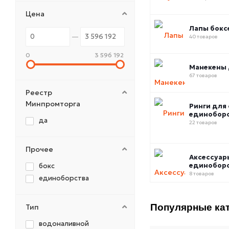
Цена
Лапы бокс
40 товаров
0
3 596 192
Манекены 
67 товаров
Реестр
Минпромторга
Ринги для
единобор
да
22 товаров
Прочее
Аксессуар
единобор
бокс
8 товаров
единоборства
Популярные кат
Тип
водоналивной