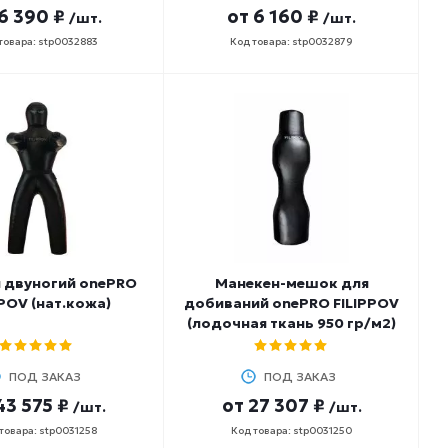
6 390 ₽
от
6 160 ₽
/шт.
/шт.
товара: stp0032883
Код товара: stp0032879
 двуногий onePRO
Манекен-мешок для
PPOV (нат.кожа)
добиваний onePRO FILIPPOV
(лодочная ткань 950 гр/м2)
ПОД ЗАКАЗ
ПОД ЗАКАЗ
43 575 ₽
от
27 307 ₽
/шт.
/шт.
товара: stp0031258
Код товара: stp0031250