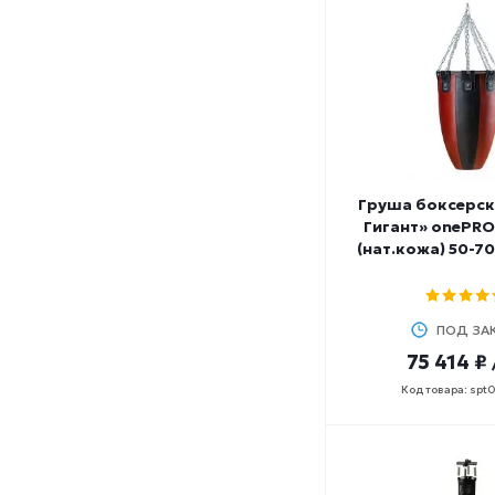
Груша боксерск
Гигант» onePRO
(нат.кожа) 50-70
ПОД ЗА
75 414 ₽
Код товара: spt