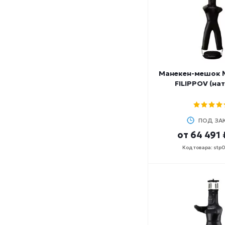
Манекен-мешок 
FILIPPOV (на
ПОД ЗА
от
64 491 
Код товара: stp