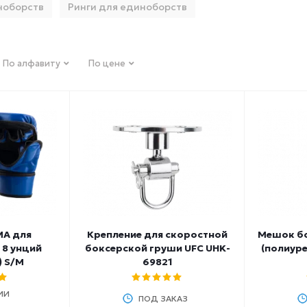
ноборств
Ринги для единоборств
По алфавиту
По цене
MA для
Крепление для скоростной
Мешок б
 8 унций
боксерской груши UFC UHK-
(полиуре
) S/M
69821
ИИ
ПОД ЗАКАЗ