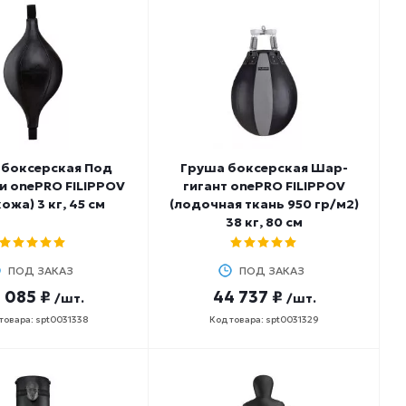
 боксерская Под
Груша боксерская Шар-
и onePRO FILIPPOV
гигант onePRO FILIPPOV
кожа) 3 кг, 45 см
(лодочная ткань 950 гр/м2)
38 кг, 80 см
ПОД ЗАКАЗ
ПОД ЗАКАЗ
 085 ₽
44 737 ₽
/шт.
/шт.
товара: spt0031338
Код товара: spt0031329