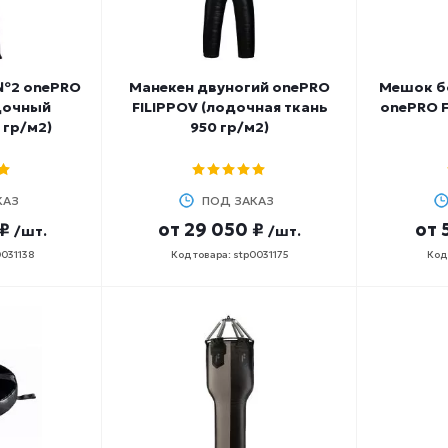
№2 onePRO
Манекен двуногий onePRO
Мешок б
дочный
FILIPPOV (лодочная ткань
onePRO F
 гр/м2)
950 гр/м2)
КАЗ
ПОД ЗАКАЗ
₽
от
29 050 ₽
от
/шт.
/шт.
0031138
Код товара: stp0031175
Код 