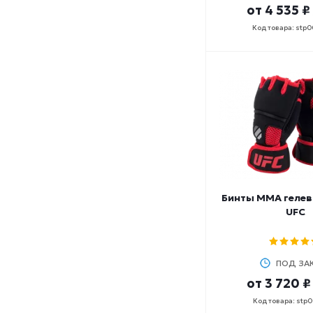
от
4 535 ₽
Код товара: stp
Бинты MMA гелев
UFC
ПОД ЗА
от
3 720 ₽
Код товара: stp