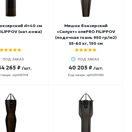
оксерский d=40 см
Мешок боксерский
ILIPPOV (нат.кожа)
«Силуэт» onePRO FILIPPOV
(лодочная ткань 950 гр/м2)
55-60 кг, 150 см
ПОД ЗАКАЗ
ПОД ЗАКАЗ
54 265 ₽
40 205 ₽
/шт.
/шт.
товара: stp0031118
Код товара: spt0031095