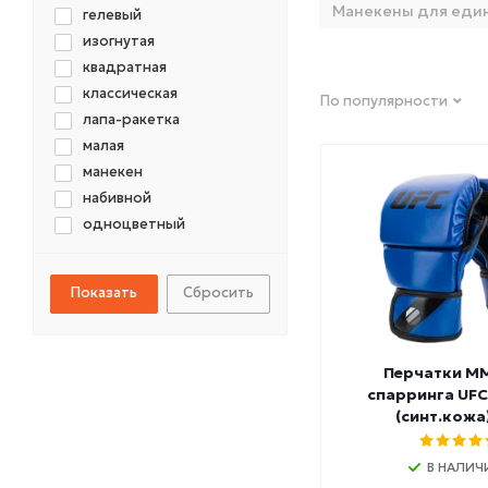
Манекены для еди
гелевый
изогнутая
квадратная
классическая
По популярности
лапа-ракетка
малая
манекен
набивной
одноцветный
пневматический
прямая
Сбросить
ринг
трёхцветный
удлиненная
Перчатки M
шайба-утяжелитель
спарринга UFC
(синт.кожа
В НАЛИЧ