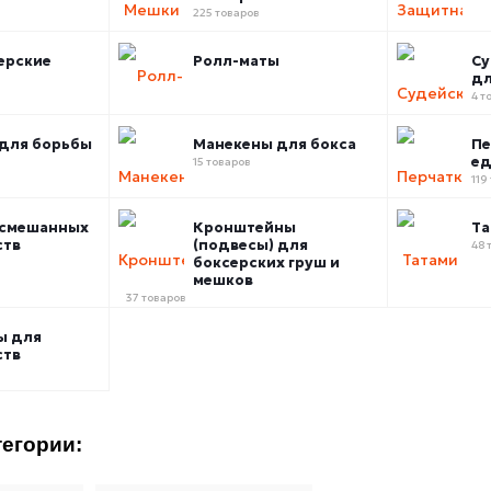
225 товаров
ерские
Ролл-маты
Су
дл
4 т
для борьбы
Манекены для бокса
Пе
ед
15 товаров
119
 смешанных
Кронштейны
Та
ств
(подвесы) для
48 
боксерских груш и
мешков
37 товаров
ы для
ств
егории: