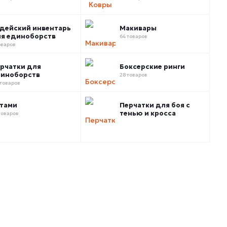
дейский инвентарь
Макивары
я единоборств
64 товаров
оваров
рчатки для
Боксерские ринги
иноборств
28 товаров
 товаров
тами
Перчатки для боя с
тенью и кросса
товаров