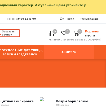
мационный характер. Актуальные цены уточняйте у
Вход
Регистрация
ПН-ПТ
с 9:00 до 18:00
Корзина
Заказать
0
0
0
звонок
пуста
Минимальная сумма заказа 50 000 рублей
БОРУДОВАНИЕ ДЛЯ УЛИЦЫ,
АКЦИЯ %
ЗАЛОВ И РАЗДЕВАЛОК
щитная экипировка
Ковры борцовские
товаров
68 товаров