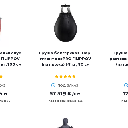
ая «Конус
Груша боксерская Шар-
Груша
 FILIPPOV
гигант onePRO FILIPPOV
растяжк
 кг, 100 см
(нат.кожа) 38 кг, 80 см
(нат.
КАЗ
ПОД ЗАКАЗ
57 519 ₽
12
/шт.
/шт.
0031334
Код товара: spt0031335
Код 