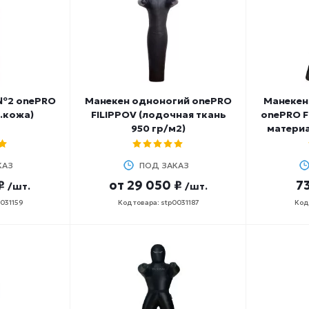
№2 onePRO
Манекен одноногий onePRO
Манекен
т.кожа)
FILIPPOV (лодочная ткань
onePRO F
950 гр/м2)
материа
КАЗ
ПОД ЗАКАЗ
₽
от
29 050 ₽
73
/шт.
/шт.
0031159
Код товара: stp0031187
Код 