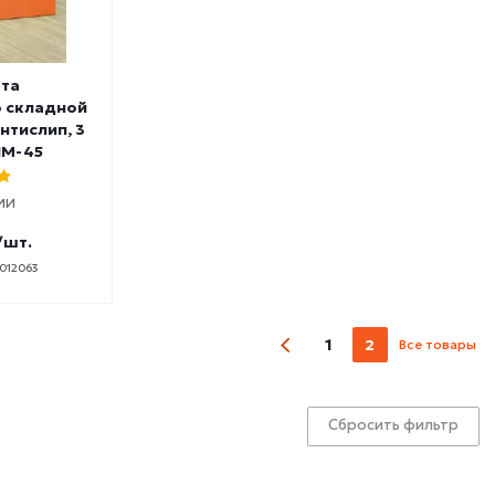
ата
о складной
антислип, 3
ЧМ-45
ИИ
/шт.
0012063
1
2
Все товары
Сбросить фильтр