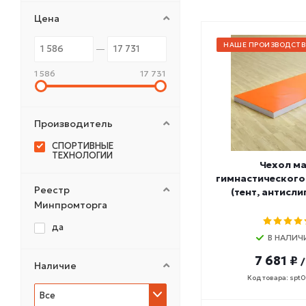
Цена
НАШЕ ПРОИЗВОДСТВ
1 586
17 731
Производитель
СПОРТИВНЫЕ
ТЕХНОЛОГИИ
Чехол м
гимнастического 
Реестр
(тент, антисли
Минпромторга
да
В НАЛИЧ
7 681 ₽
/
Наличие
Код товара: spt
Все