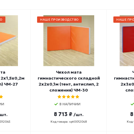
О
НАШЕ ПРОИЗВОДСТВО
НАШЕ ПР
ата
Чехол мата
2х1,5х0,2м
гимнастического складной
гимнаст
п) ЧМ-27
2х2х0,1м (тент, антислип, 2
2х3х0,
сложения) ЧМ-30
сло
ИИ
В НАЛИЧИИ
8 713 ₽
8
шт.
/шт.
0012045
Код товара: spt0012048
Код 