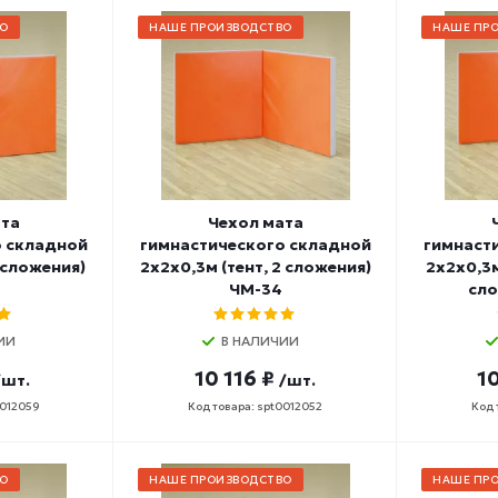
О
НАШЕ ПРОИЗВОДСТВО
НАШЕ ПР
ата
Чехол мата
о складной
гимнастического складной
гимнаст
3 сложения)
2х2х0,3м (тент, 2 сложения)
2х2х0,3м
ЧМ-34
сло
ИИ
В НАЛИЧИИ
10 116 ₽
10
/шт.
/шт.
0012059
Код товара: spt0012052
Код 
О
НАШЕ ПРОИЗВОДСТВО
НАШЕ ПР