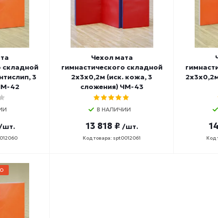
ата
Чехол мата
о складной
гимнастического складной
гимнаст
антислип, 3
2х3х0,2м (иск. кожа, 3
2х3х0,2м
ЧМ-42
сложения) ЧМ-43
ИИ
В НАЛИЧИИ
13 818 ₽
14
/шт.
/шт.
0012060
Код товара: spt0012061
Код 
О