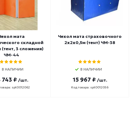
Чехол мата
Чехол мата страховочного
ического складной
2х2х0,5м (тент) ЧМ-38
 (тент, 3 сложения)
ЧМ-44
В НАЛИЧИИ
В НАЛИЧИИ
 743 ₽
15 967 ₽
/шт.
/шт.
товара: spt0012062
Код товара: spt0012056