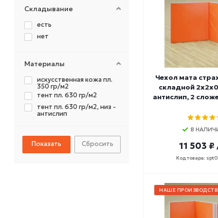
Складывание
есть
нет
Материалы
Чехол мата стр
искусственная кожа пл.
350 гр/м2
складной 2х2х0,
тент пл. 630 гр/м2
антислип, 2 слож
тент пл. 630 гр/м2, низ -
антислип
В НАЛИЧ
Сбросить
11 503 ₽
Код товара: spt
НАШЕ ПРОИЗВОДСТВ