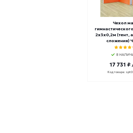
Чехол м
гимнастическог
2х3х0,2м (тент, 
сложения) 
В НАЛИЧ
17 731 ₽
Код товара: spt