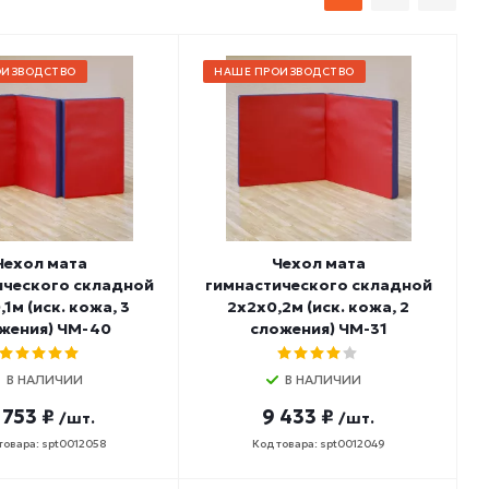
ОИЗВОДСТВО
НАШЕ ПРОИЗВОДСТВО
Чехол мата
Чехол мата
ического складной
гимнастического складной
1м (иск. кожа, 3
2х2х0,2м (иск. кожа, 2
жения) ЧМ-40
сложения) ЧМ-31
В НАЛИЧИИ
В НАЛИЧИИ
 753 ₽
9 433 ₽
/шт.
/шт.
товара: spt0012058
Код товара: spt0012049