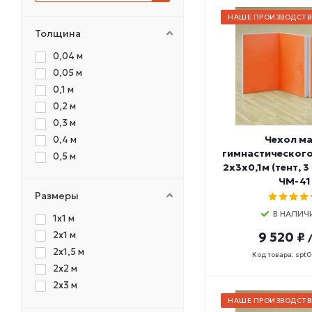
НАШЕ ПРОИЗВОДСТВ
Толщина
0,04 м
0,05 м
0,1 м
0,2 м
0,3 м
Чехол м
0,4 м
гимнастическог
0,5 м
2х3х0,1м (тент, 
ЧМ-41
Размеры
В НАЛИЧ
1х1 м
2х1 м
9 520 ₽
2х1,5 м
Код товара: spt
2х2 м
2х3 м
НАШЕ ПРОИЗВОДСТВ