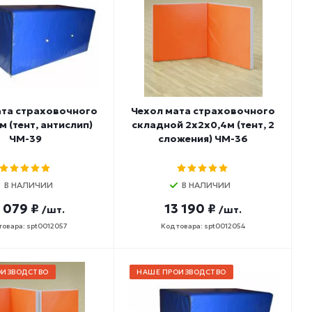
ата страховочного
Чехол мата страховочного
м (тент, антислип)
складной 2х2х0,4м (тент, 2
ЧМ-39
сложения) ЧМ-36
В НАЛИЧИИ
В НАЛИЧИИ
 079 ₽
13 190 ₽
/шт.
/шт.
товара: spt0012057
Код товара: spt0012054
ОИЗВОДСТВО
НАШЕ ПРОИЗВОДСТВО