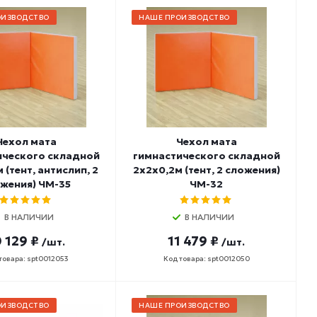
ОИЗВОДСТВО
НАШЕ ПРОИЗВОДСТВО
Чехол мата
Чехол мата
ического складной
гимнастического складной
 (тент, антислип, 2
2х2х0,2м (тент, 2 сложения)
жения) ЧМ-35
ЧМ-32
В НАЛИЧИИ
В НАЛИЧИИ
 129 ₽
11 479 ₽
/шт.
/шт.
товара: spt0012053
Код товара: spt0012050
ОИЗВОДСТВО
НАШЕ ПРОИЗВОДСТВО