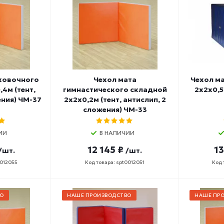
аховочного
Чехол мата
Чехол м
4м (тент,
гимнастического складной
2х2х0,5
ения) ЧМ-37
2х2х0,2м (тент, антислип, 2
сложения) ЧМ-33
ИИ
В НАЛИЧИИ
12 145 ₽
13
/шт.
/шт.
0012055
Код товара: spt0012051
Код 
О
НАШЕ ПРОИЗВОДСТВО
НАШЕ ПР