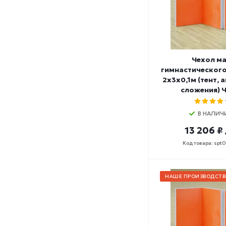
Чехол м
гимнастическог
2х3х0,1м (тент, 
сложения) 
В НАЛИЧ
13 206 ₽
Код товара: spt
НАШЕ ПРОИЗВОДСТВ