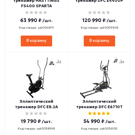
тренажер HASTTINGS
тренажер DFC E4400P
FS400 SPARTA
63 990 ₽
120 990 ₽
/шт.
/шт.
Код товара: spt0046111
Код товара: spt0039948
В корзину
В корзину
Эллиптический
Эллиптический
тренажер DFC E8.2A
тренажер DFC E6710T
19 790 ₽
54 990 ₽
/шт.
/шт.
Код товара: spt0038969
Код товара: spt0036105