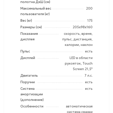
полотна ДхШ (см)
Максимальный вес
200
пользователя (кг)
Вес (кг)
175
Размеры (см)
205х98х160
Показания
скорость, время,
дисплея
пульс, дистанция,
калории, наклон
Пульс
есть
Дисплей
LED в области
рукояток, Touch
Screen 21,5"
Двигатель
7 л.с.
Поручни
есть
Система
есть
амортизации
(дополнение)
Особенности
автоматическая
система смазки