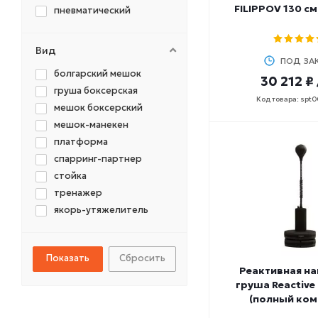
30-35
FILIPPOV 130 см
пневматический
31
32
Вид
33-37
ПОД ЗА
34,8
болгарский мешок
30 212 ₽
35
груша боксерская
Код товара: spt
35-40
мешок боксерский
35-45
мешок-манекен
36
платформа
38
спарринг-партнер
38-40
стойка
4,3
тренажер
40
якорь-утяжелитель
40-45
40-50
41
Сбросить
Реактивная н
42
груша Reactive
42-45
(полный ком
43-45