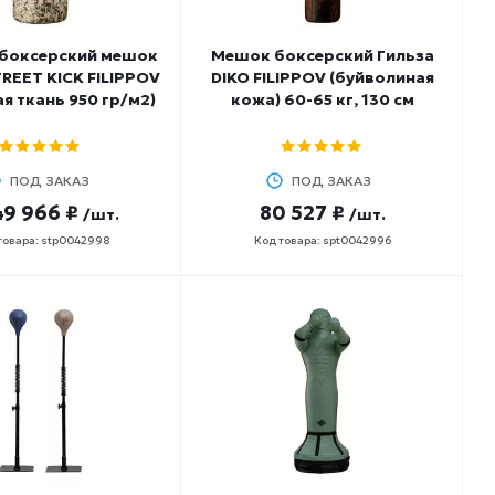
 боксерский мешок
Мешок боксерский Гильза
REET KICK FILIPPOV
DIKO FILIPPOV (буйволиная
я ткань 950 гр/м2)
кожа) 60-65 кг, 130 см
ПОД ЗАКАЗ
ПОД ЗАКАЗ
49 966 ₽
80 527 ₽
/шт.
/шт.
товара: stp0042998
Код товара: spt0042996