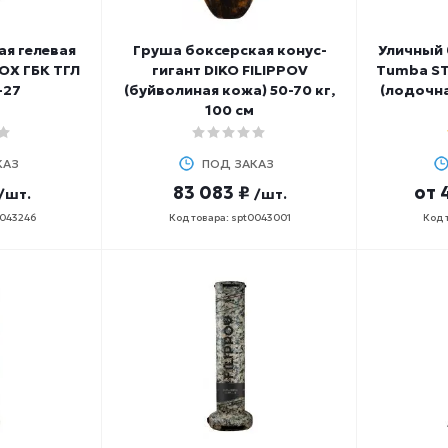
я гелевая
Груша боксерская конус-
Уличный
OX ГБК ТГЛ
гигант DIKO FILIPPOV
Tumba ST
-27
(буйволиная кожа) 50-70 кг,
(лодочна
100 см
КАЗ
ПОД ЗАКАЗ
83 083 ₽
от
/шт.
/шт.
0043246
Код товара: spt0043001
Код 