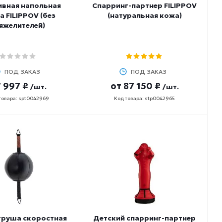
ивная напольная
Спарринг-партнер FILIPPOV
а FILIPPOV (без
(натуральная кожа)
яжелителей)
ПОД ЗАКАЗ
ПОД ЗАКАЗ
 997 ₽
от
87 150 ₽
/шт.
/шт.
товара: spt0042969
Код товара: stp0042965
груша скоростная
Детский спарринг-партнер