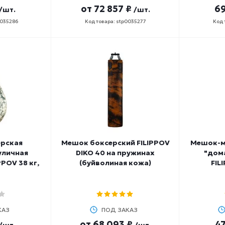
от
72 857 ₽
69
/шт.
/шт.
0035286
Код товара: stp0035277
Код 
ерская
Мешок боксерский FILIPPOV
Мешок-м
уличная
DIKO 40 на пружинах
"дом
PPOV 38 кг,
(буйволиная кожа)
FIL
КАЗ
ПОД ЗАКАЗ
от
68 093 ₽
47