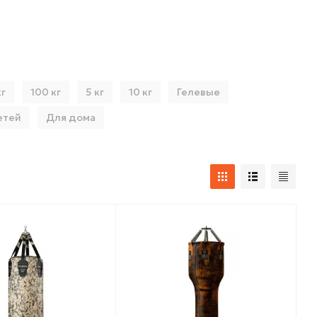
кг
100 кг
5 кг
10 кг
Гелевые
етей
Для дома