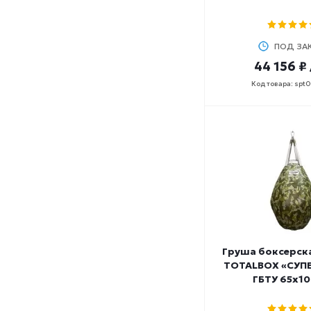
43-48
45
45-50
ПОД ЗА
45-55
44 156 ₽
5
Код товара: spt
5,4
5,8
50
50-55
50-60
50-70
51
53-55
55
55-60
Груша боксерск
55-65
TOTALBOX «СУП
57
ГБТУ 65х10
58-60
58-63