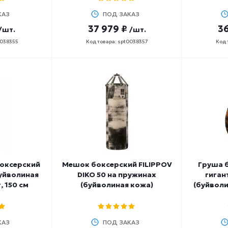
КАЗ
ПОД ЗАКАЗ
37 979 ₽
36
/шт.
/шт.
0038355
Код товара: spt0038357
Код 
оксерский
Мешок боксерский FILIPPOV
Груша 
буйволиная
DIKO 50 на пружинах
гиган
, 150 см
(буйволиная кожа)
(буйволи
КАЗ
ПОД ЗАКАЗ