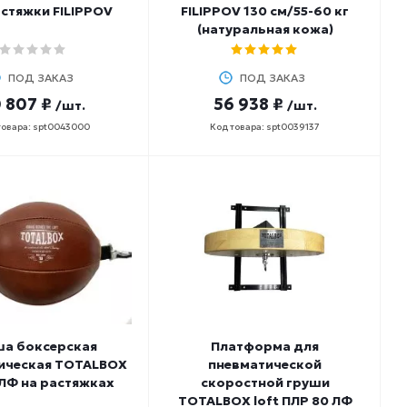
стяжки FILIPPOV
FILIPPOV 130 см/55-60 кг
(натуральная кожа)
ПОД ЗАКАЗ
ПОД ЗАКАЗ
 807 ₽
56 938 ₽
/шт.
/шт.
товара: spt0043000
Код товара: spt0039137
ша боксерская
Платформа для
ическая TOTALBOX
пневматической
ЛФ на растяжках
скоростной груши
TOTALBOX loft ПЛР 80 ЛФ