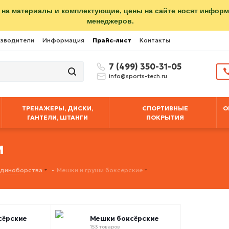
 на материалы и комплектующие, цены на сайте носят инфор
менеджеров.
зводители
Информация
Прайс-лист
Контакты
7 (499) 350-31-05
info@sports-tech.ru
ТРЕНАЖЕРЫ, ДИСКИ,
СПОРТИВНЫЕ
О
ГАНТЕЛИ, ШТАНГИ
ПОКРЫТИЯ
и
 единоборства
-
Мешки и груши боксерские
сёрские
Мешки боксёрские
153 товаров