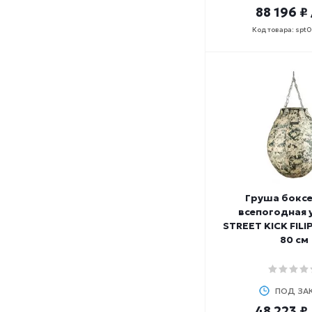
70-80
88 196 ₽
72-75
Код товара: spt
74-76
75
75-80
76-78
78
8
80
80-100
80-85
85
Груша бокс
85-90
всепогодная 
87-88
STREET KICK FILI
88-90
80 см
90
90-95
95
ПОД ЗА
95-110
48 223 ₽