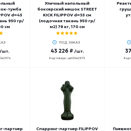
ольный
Уличный напольный
Реакт
шок-тумба
боксерский мешок STREET
груш
IPPOV d=45
KICK FILIPPOV d=35 см
ут
ань 950 гр/
(лодочная такань 950 гр/
80 см
м2) 78 кг, 170 см
КАЗ
ПОД ЗАКАЗ
43 226 ₽
37
/шт.
/шт.
0042974
Код товара: spt0042973
Код 
нг-партнер
Спарринг-партнер FILIPPOV
Пневмо