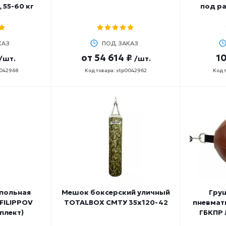
, 55-60 кг
под ра
КАЗ
ПОД ЗАКАЗ
от
54 614 ₽
10
/шт.
/шт.
0042968
Код товара: stp0042962
Код 
апольная
Мешок боксерский уличный
Гру
 FILIPPOV
TOTALBOX СМТУ 35х120-42
пневмат
плект)
ГБКПР 