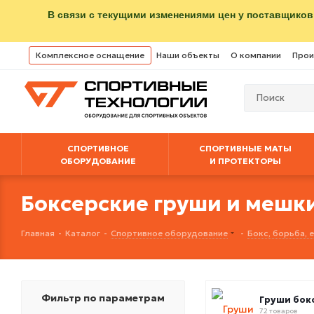
В связи с текущими изменениями цен у поставщиков
Комплексное оснащение
Наши объекты
О компании
Прои
СПОРТИВНОЕ
СПОРТИВНЫЕ МАТЫ
ОБОРУДОВАНИЕ
И ПРОТЕКТОРЫ
Боксерские груши и мешк
Главная
-
Каталог
-
Спортивное оборудование
-
Бокс, борьба,
Фильтр по параметрам
Груши бок
72 товаров