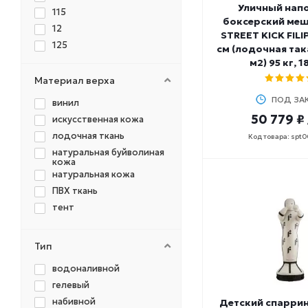
Уличный нап
115
боксерский ме
12
STREET KICK FIL
125
см (лодочная так
15
м2) 95 кг, 1
15-20
Материал верха
16
ПОД ЗА
винил
17
50 779 ₽
искусственная кожа
18
лодочная ткань
Код товара: spt
20
натуральная буйволиная
20,5
кожа
натуральная кожа
20-25
ПВХ ткань
22
тент
25
25-35
27
Тип
28-30
водоналивной
3
гелевый
30
набивной
Детский спарри