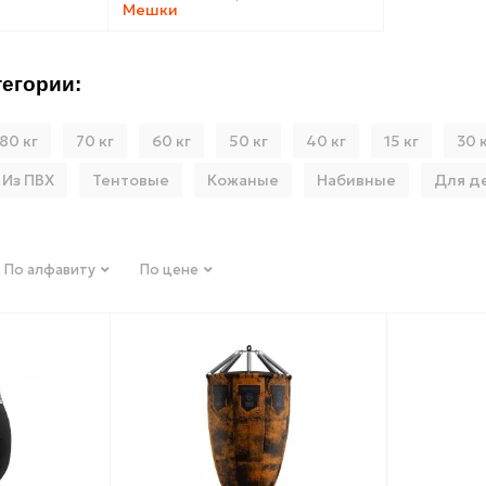
егории:
80 кг
70 кг
60 кг
50 кг
40 кг
15 кг
30 
Из ПВХ
Тентовые
Кожаные
Набивные
Для д
По алфавиту
По цене