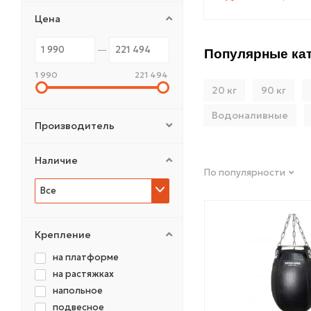
Цена
Популярные кат
1 990
221 494
20 кг
90 кг
Водоналивные
Производитель
Наличие
По популярности
Все
Крепление
на платформе
на растяжках
напольное
подвесное