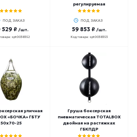
регулируемая
ПОД ЗАКАЗ
ПОД ЗАКАЗ
 529 ₽
59 853 ₽
/шт.
/шт.
товара: spt0038352
Код товара: spt0038353
оксерская уличная
Груша боксерская
OX «БОЧКА» ГБТУ
пневматическая TOTALBOX
50х70-25
двойная на растяжках
ГБКПДР