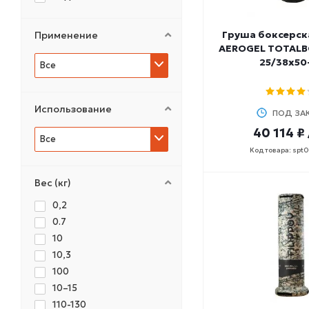
Груша боксерска
Применение
AEROGEL TOTALB
25/38х50
Все
Использование
ПОД ЗА
40 114 ₽
Все
Код товара: spt
Вес (кг)
0,2
0.7
10
10,3
100
10–15
110-130