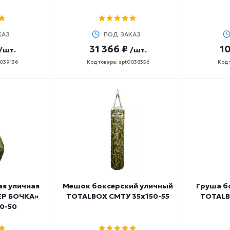
КАЗ
ПОД ЗАКАЗ
31 366 ₽
10
/шт.
/шт.
0039136
Код товара: spt0038356
Код 
ая уличная
Мешок боксерский уличный
Груша б
ЕР БОЧКА»
TOTALBOX СМТУ 35х150-55
TOTALB
0-50