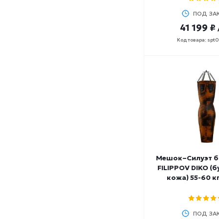
6,3
ПОД ЗА
6,9
41 199 ₽
60
Код товара: spt
60-65
60-70
62
62-67
63-65
65
65-70
66
67
68
Мешок–Cилуэт б
68-70
FILIPPOV DIKO (
7
кожа) 55-60 кг
7,4
70
70-75
ПОД ЗА