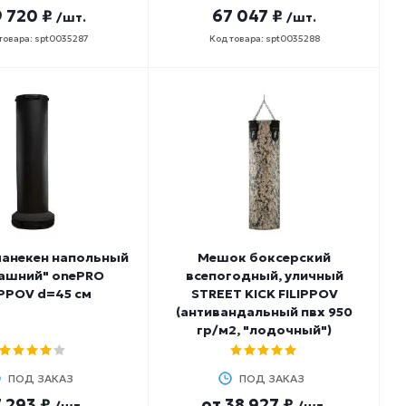
 720 ₽
67 047 ₽
/шт.
/шт.
товара: spt0035287
Код товара: spt0035288
анекен напольный
Мешок боксерский
ашний" onePRO
всепогодный, уличный
IPPOV d=45 см
STREET KICK FILIPPOV
(антивандальный пвх 950
гр/м2, "лодочный")
ПОД ЗАКАЗ
ПОД ЗАКАЗ
 293 ₽
от
38 927 ₽