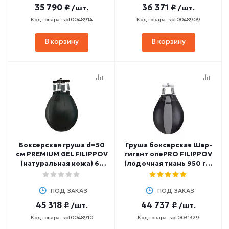
35 790 ₽
36 371 ₽
/шт.
/шт.
Код товара: spt0048914
Код товара: spt0048909
В корзину
В корзину
Боксерская груша d=50
Груша боксерская Шар-
см PREMIUM GEL FILIPPOV
гигант onePRO FILIPPOV
(натуральная кожа) 65
(лодочная ткань 950 гр/
см, 75-80 кг
м2) 38 кг, 80 см
ПОД ЗАКАЗ
ПОД ЗАКАЗ
45 318 ₽
44 737 ₽
/шт.
/шт.
Код товара: spt0048910
Код товара: spt0031329