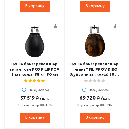
В корзину
В корзину
Груша боксерская Шар-
Груша боксерская "Шар-
гигант onePRO FILIPPOV
гигант" FILIPPOV DIKO
(нат.кожа) 38 кг, 80 см
(буйволиная кожа) 38 кг,
80 см
ПОД ЗАКАЗ
ПОД ЗАКАЗ
57 519 ₽
69 720 ₽
/шт.
/шт.
Код товара: spt0031335
Код товара: spt0035287
В корзину
В корзину