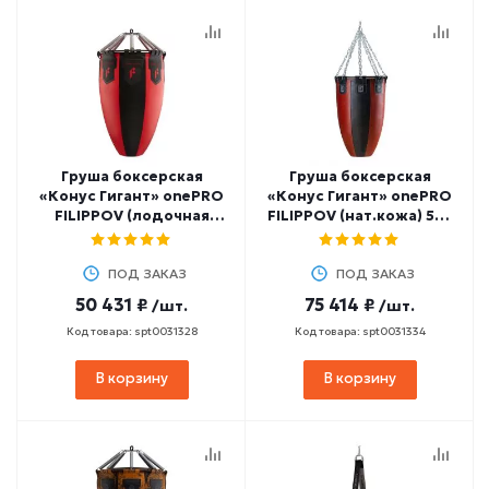
Груша боксерская
Груша боксерская
«Конус Гигант» onePRO
«Конус Гигант» onePRO
FILIPPOV (лодочная
FILIPPOV (нат.кожа) 50-
ткань 950 гр/м2) 50-70
70 кг, 100 см
кг, 100 см
ПОД ЗАКАЗ
ПОД ЗАКАЗ
50 431 ₽
75 414 ₽
/шт.
/шт.
Код товара: spt0031328
Код товара: spt0031334
В корзину
В корзину