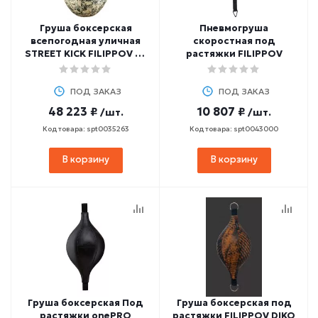
Груша боксерская
Пневмогруша
всепогодная уличная
скоростная под
STREET KICK FILIPPOV 38
растяжки FILIPPOV
кг, 80 см
ПОД ЗАКАЗ
ПОД ЗАКАЗ
48 223 ₽
10 807 ₽
/шт.
/шт.
Код товара: spt0035263
Код товара: spt0043000
В корзину
В корзину
Груша боксерская Под
Груша боксерская под
растяжки onePRO
растяжки FILIPPOV DIKO