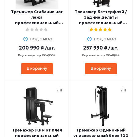
Тренажер Сгибание ног
Тренажер Баттерфляй /
лежа
Задние дельты
профессиональный
профессиональный
BRONZE GYM MIGHT 01
BRONZE GYM PARTNER
ML-810
ПОД ЗАКАЗ
ПОД ЗАКАЗ
200 990 ₽
257 990 ₽
/шт.
/шт.
Код товара: spt0049552
Код товара: spt0048942
В корзину
В корзину
Тренажер Жим от плеч
Тренажер Одиночный
профессиональный
универсальный блок 100