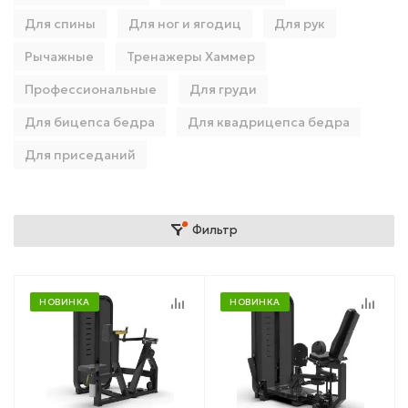
Для спины
Для ног и ягодиц
Для рук
Рычажные
Тренажеры Хаммер
Профессиональные
Для груди
Для бицепса бедра
Для квадрицепса бедра
Для приседаний
Фильтр
НОВИНКА
НОВИНКА