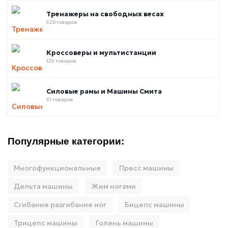
Тренажеры на свободных весах
526 товаров
Кроссоверы и мультистанции
125 товаров
Силовые рамы и Машины Смита
51 товаров
Популярные категории:
Многофункциональные
Пресс машины
Дельта машины
Жим ногами
Сгибание разгибание ног
Бицепс машины
Трицепс машины
Голень машины