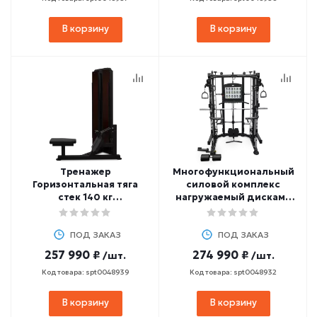
В корзину
В корзину
Тренажер
Многофункциональный
Горизонтальная тяга
силовой комплекс
стек 140 кг
нагружаемый дисками
профессиональный
профессиональный
BRONZE GYM PARTNER
BRONZE GYM TRUCK
ML-808
ПОД ЗАКАЗ
ПОД ЗАКАЗ
257 990 ₽
274 990 ₽
/шт.
/шт.
Код товара: spt0048939
Код товара: spt0048932
В корзину
В корзину