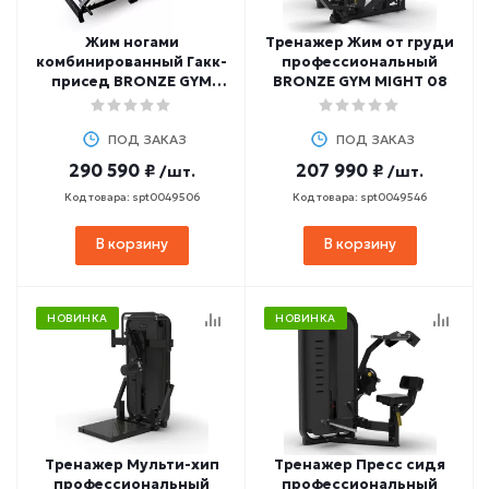
Жим ногами
Тренажер Жим от груди
комбинированный Гакк-
профессиональный
присед BRONZE GYM
BRONZE GYM MIGHT 08
PARTNER BGR-817
ПОД ЗАКАЗ
ПОД ЗАКАЗ
290 590 ₽
207 990 ₽
/шт.
/шт.
Код товара: spt0049506
Код товара: spt0049546
В корзину
В корзину
НОВИНКА
НОВИНКА
Тренажер Мульти-хип
Тренажер Пресс сидя
профессиональный
профессиональный