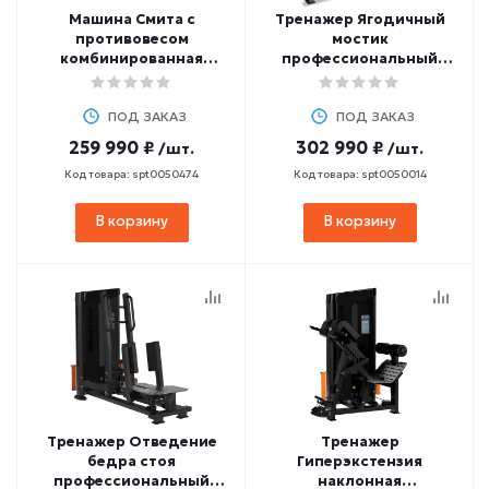
Машина Смита с
Тренажер Ягодичный
противовесом
мостик
комбинированная
профессиональный
BRONZE GYM PARTNER
BRONZE GYM NEO104
Sm3
ПОД ЗАКАЗ
ПОД ЗАКАЗ
259 990 ₽
302 990 ₽
/шт.
/шт.
Код товара: spt0050474
Код товара: spt0050014
В корзину
В корзину
Тренажер Отведение
Тренажер
бедра стоя
Гиперэкстензия
профессиональный
наклонная