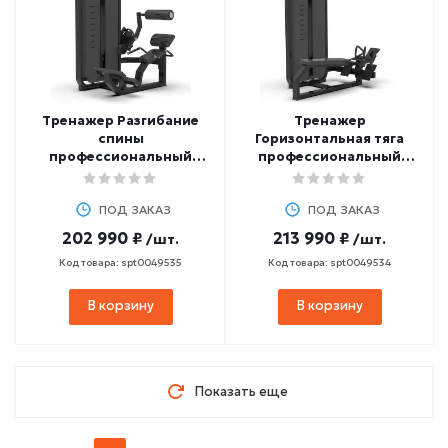
Тренажер Разгибание
Тренажер
спины
Горизонтальная тяга
профессиональный
профессиональный
BRONZE GYM MIGHT 23
BRONZE GYM MIGHT 24
ПОД ЗАКАЗ
ПОД ЗАКАЗ
202 990 ₽
213 990 ₽
/шт.
/шт.
Код товара: spt0049535
Код товара: spt0049534
В корзину
В корзину
Показать еще