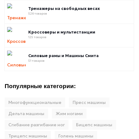
Тренажеры на свободных весах
526 товаров
Кроссоверы и мультистанции
125 товаров
Силовые рамы и Машины Смита
51 товаров
Популярные категории:
Многофункциональные
Пресс машины
Дельта машины
Жим ногами
Сгибание разгибание ног
Бицепс машины
Трицепс машины
Голень машины