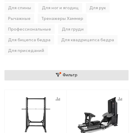
Для спины
Для ног и ягодиц
Для рук
Рычажные
Тренажеры Хаммер
Профессиональные
Для груди
Для бицепса бедра
Для квадрицепса бедра
Для приседаний
Фильтр