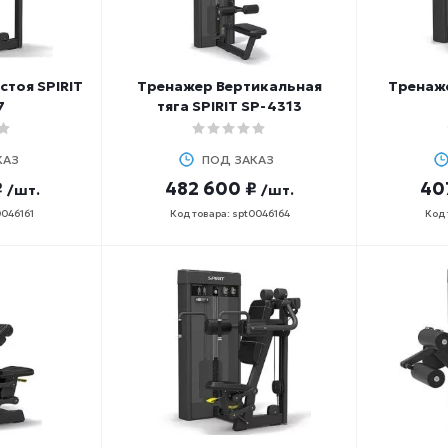
стоя SPIRIT
Тренажер Вертикальная
Тренаже
7
тяга SPIRIT SP-4313
КАЗ
ПОД ЗАКАЗ
₽
482 600 ₽
40
/шт.
/шт.
0046161
Код товара: spt0046164
Код 