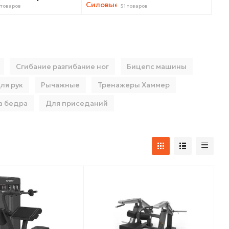
 товаров
51 товаров
Сгибание разгибание ног
Бицепс машины
ля рук
Рычажные
Тренажеры Хаммер
а бедра
Для приседаний