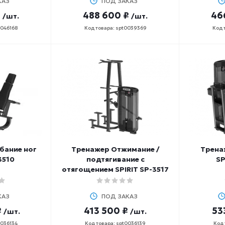
КАЗ
ПОД ЗАКАЗ
₽
488 600 ₽
46
/шт.
/шт.
0046168
Код товара: spt0039369
Код 
бание ног
Тренажер Отжимание /
Трена
3510
подтягивание с
SP
отягощением SPIRIT SP-3517
КАЗ
ПОД ЗАКАЗ
₽
413 500 ₽
53
/шт.
/шт.
0036134
Код товара: spt0036139
Код 