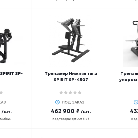
PIRIT SP-
Тренажер Нижняя тяга
Тренаже
SPIRIT SP-4507
упором 
КАЗ
ПОД ЗАКАЗ
₽
462 900 ₽
43
/шт.
/шт.
0036145
Код товара: spt0036156
Код 