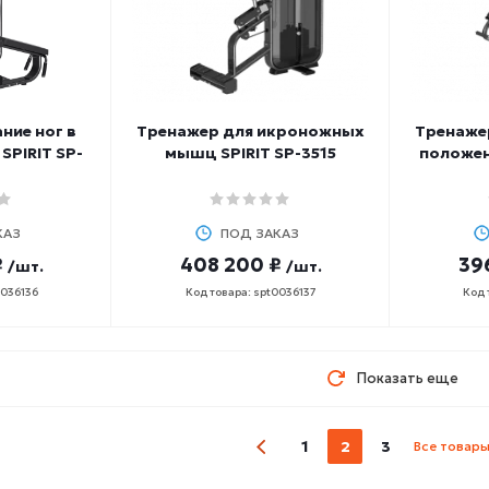
ние ног в
Тренажер для икроножных
Тренаже
SPIRIT SP-
мышц SPIRIT SP-3515
положен
КАЗ
ПОД ЗАКАЗ
₽
408 200 ₽
39
/шт.
/шт.
0036136
Код товара: spt0036137
Код 
Показать еще
1
2
3
Все товар