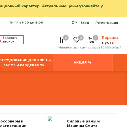
мационный характер. Актуальные цены уточняйте у
Вход
Регистрация
ПН-ПТ
с 9:00 до 18:00
Корзина
Заказать
0
0
0
звонок
пуста
Минимальная сумма заказа 50 000 рублей
БОРУДОВАНИЕ ДЛЯ УЛИЦЫ,
АКЦИЯ %
ЗАЛОВ И РАЗДЕВАЛОК
оссоверы и
Силовые рамы и
льтистанции
Машины Смита