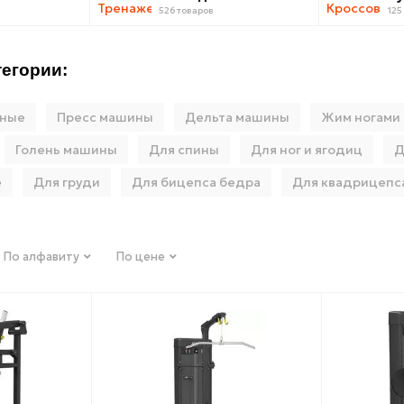
526 товаров
125
егории:
ьные
Пресс машины
Дельта машины
Жим ногами
Голень машины
Для спины
Для ног и ягодиц
Д
е
Для груди
Для бицепса бедра
Для квадрицепс
По алфавиту
По цене