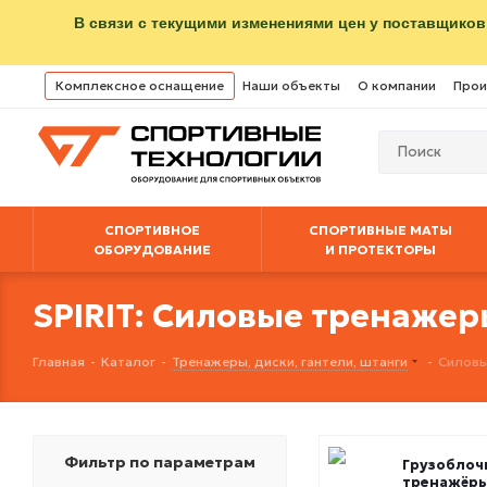
В связи с текущими изменениями цен у поставщиков
Комплексное оснащение
Наши объекты
О компании
Прои
СПОРТИВНОЕ
СПОРТИВНЫЕ МАТЫ
ОБОРУДОВАНИЕ
И ПРОТЕКТОРЫ
SPIRIT: Силовые тренаже
Главная
-
Каталог
-
Тренажеры, диски, гантели, штанги
-
Силовы
Фильтр по параметрам
Грузоблоч
тренажёр