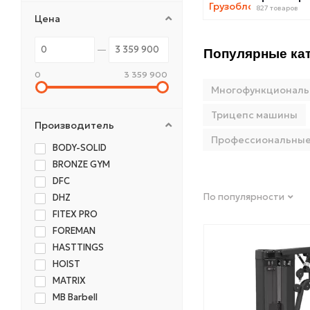
827 товаров
Цена
Популярные кат
0
3 359 900
Многофункционал
Трицепс машины
Производитель
Профессиональны
BODY-SOLID
BRONZE GYM
DFC
По популярности
DHZ
FITEX PRO
FOREMAN
HASTTINGS
HOIST
MATRIX
MB Barbell