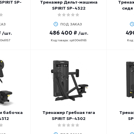
PIRIT SP-
Тренажер Дельт-машина
Тренаж
SPIRIT SP-4322
сидя
КАЗ
ПОД ЗАКАЗ
₽
486 400 ₽
49
/шт.
/шт.
0046157
Код товара: spt0046165
Код 
и бабочка
Тренажер Гребная тяга
Трена
4312
SPIRIT SP-4302
SP