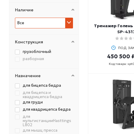
NO BRAND
OXYGEN
Наличие
PRECOR
Все
REBEL
Тренажер Голень 
SPEEDIANCE
SP-431
SPIRIT
Конструкция
SVENSSON
ПОД ЗА
грузоблочный
ULTRAGYM
450 500 
разборная
V-SPORT
Код товара: spt
Назначение
для бицепса бедра
для бицепса и
квадрицепса бедра
для груди
для квадрицепса бедра
для
мультистанцииHasttings
L802
для мышц пресса