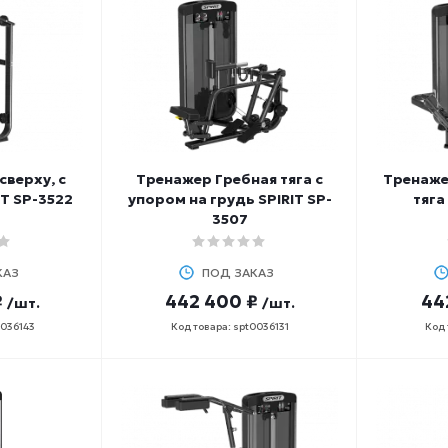
сверху, с
Тренажер Гребная тяга с
Тренаже
T SP-3522
упором на грудь SPIRIT SP-
тяга
3507
КАЗ
ПОД ЗАКАЗ
₽
442 400 ₽
44
/шт.
/шт.
0036143
Код товара: spt0036131
Код 