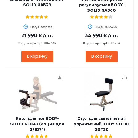
SOLID GAB39
регулируемая BODY-
SOLID GAB60
ПОД ЗАКАЗ
ПОД ЗАКАЗ
21 990 ₽
34 990 ₽
/шт.
/шт.
Код товара: spt0047735
Код товара: spt0013764
В корзину
В корзину
Керл для ног BODY-
Стул для выполнения
SOLID GLDA3 (опция для
упражнений BODY-SOLID
GFID71)
GST20