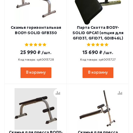
Скамья горизонтальная
Парта Скотта BODY-
BODY-SOLID GFB350
SOLID GPCA1 (опция для
GFID31, GFID71, GDIB46L)
25 990 ₽
15 690 ₽
/шт.
/шт.
Код товара: spt0013728
Код товара: spt0013727
В корзину
В корзину
Скамья для пресса BODY-
Скамья для пресса