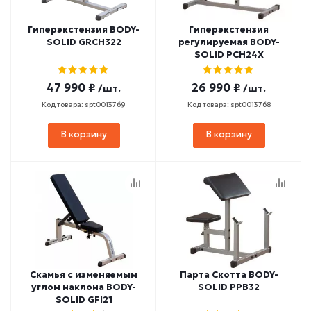
Гиперэкстензия BODY-
Гиперэкстензия
SOLID GRCH322
регулируемая BODY-
SOLID PCH24X
47 990 ₽
26 990 ₽
/шт.
/шт.
Код товара: spt0013769
Код товара: spt0013768
В корзину
В корзину
Скамья с изменяемым
Парта Скотта BODY-
углом наклона BODY-
SOLID PPB32
SOLID GFI21