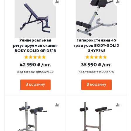
Универсальная
Гиперэкстензия 45
регулируемая скамья
градусов BODY-SOLID
BODY SOLID GFID31B
GHYP345
42 990 ₽
35 990 ₽
/шт.
/шт.
Код товара: spt0049553
Код товара: spt0013770
В корзину
В корзину