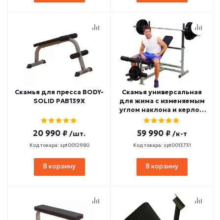
Скамья для пресса BODY-
Скамья универсальная
SOLID PAB139X
для жима с изменяемым
углом наклона и керлом
для ног BODY-SOLID
GDIB46L
20 990 ₽
59 990 ₽
/шт.
/к-т
Код товара: spt0012980
Код товара: spt0013731
В корзину
В корзину