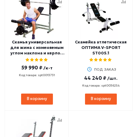
Скамья универсальная
Скамейка атлетическая
для жима с изменяемым
ОПТИМА V-SPORT
углом наклона и керлом
ST005.1
для ног BODY-SOLID
GDIB46L
59 990 ₽
/к-т
ПОД ЗАКАЗ
Код товара: spt0013731
44 240 ₽
/шт.
Код товара: spt0036254
В корзину
В корзину