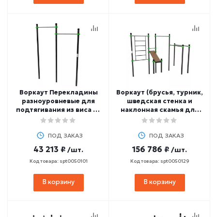
Воркаут Перекладины
Воркаут (брусья, турник,
разноуровневые для
шведская стенка и
подтягивания из виса на
наклонная скамья для
высокой перекладине
пресса) ZAVODSPORTA
ZAVODSPORTA W212
W201
ПОД ЗАКАЗ
ПОД ЗАКАЗ
43 213 ₽
156 786 ₽
/шт.
/шт.
Код товара: spt0050101
Код товара: spt0050129
В корзину
В корзину