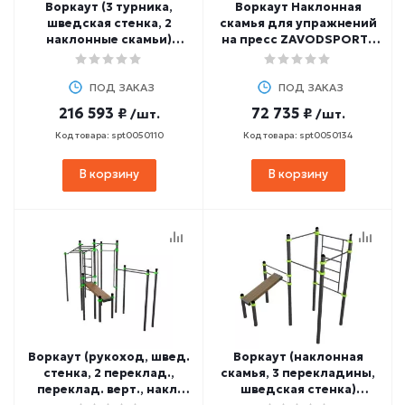
Воркаут (3 турника,
Воркаут Наклонная
шведская стенка, 2
скамья для упражнений
наклонные скамьи)
на пресс ZAVODSPORTA
ZAVODSPORTA W221
W208
ПОД ЗАКАЗ
ПОД ЗАКАЗ
216 593 ₽
72 735 ₽
/шт.
/шт.
Код товара: spt0050110
Код товара: spt0050134
В корзину
В корзину
Воркаут (рукоход, швед.
Воркаут (наклонная
стенка, 2 переклад.,
скамья, 3 перекладины,
переклад. верт., накл.
шведская стенка)