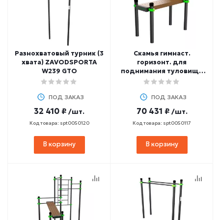
Разнохватовый турник (3
Скамья гимнаст.
хвата) ZAVODSPORTA
горизонт. для
W239 GTO
поднимания туловища
из положения лежа на
спине ZAVODSPORTA
ПОД ЗАКАЗ
W234 GTO
ПОД ЗАКАЗ
32 410 ₽
70 431 ₽
/шт.
/шт.
Код товара: spt0050120
Код товара: spt0050117
В корзину
В корзину