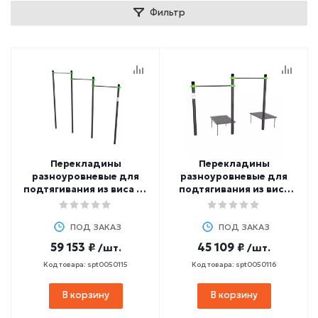
Фильтр
Перекладины
Перекладины
разноуровневые для
разноуровневые для
подтягивания из виса на
подтягивания из виса
высокой перекладине
лежа на низкой
ZAVODSPORTA W211 GTO
перекладине
ПОД ЗАКАЗ
ZAVODSPORTA W233 GTO
ПОД ЗАКАЗ
59 153 ₽
45 109 ₽
/шт.
/шт.
Код товара: spt0050115
Код товара: spt0050116
В корзину
В корзину