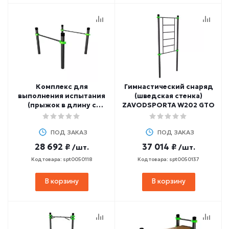
Комплекс для
Гимнастический снаряд
выполнения испытания
(шведская стенка)
(прыжок в длину с
ZAVODSPORTA W202 GTO
места) ZAVODSPORTA
W235 GTO
ПОД ЗАКАЗ
ПОД ЗАКАЗ
28 692 ₽
37 014 ₽
/шт.
/шт.
Код товара: spt0050118
Код товара: spt0050137
В корзину
В корзину