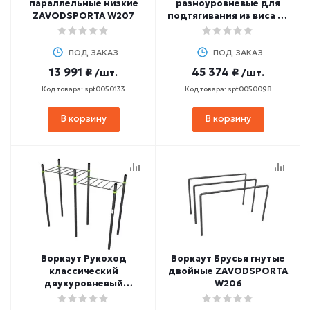
параллельные низкие
разноуровневые для
ZAVODSPORTA W207
подтягивания из виса на
высокой перекладине
ZAVODSPORTA W312
ПОД ЗАКАЗ
ПОД ЗАКАЗ
13 991 ₽
45 374 ₽
/шт.
/шт.
Код товара: spt0050133
Код товара: spt0050098
В корзину
В корзину
Воркаут Рукоход
Воркаут Брусья гнутые
классический
двойные ZAVODSPORTA
двухуровневый
W206
ZAVODSPORTA W313