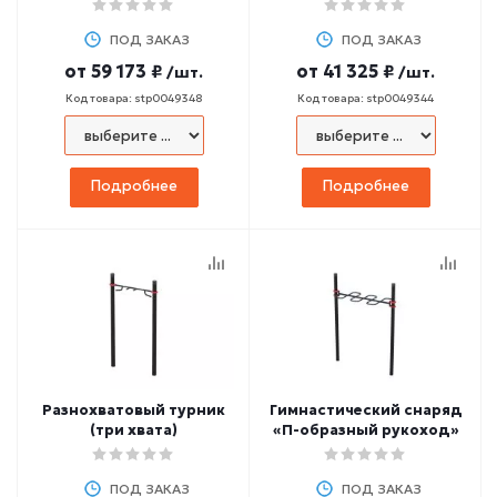
рук в упоре о сиденье
пояса и мышц брюшного
стула»
пресса
ПОД ЗАКАЗ
ПОД ЗАКАЗ
от
59 173 ₽
от
41 325 ₽
/шт.
/шт.
Код товара: stp0049348
Код товара: stp0049344
Подробнее
Подробнее
Разнохватовый турник
Гимнастический снаряд
(три хвата)
«П-образный рукоход»
ПОД ЗАКАЗ
ПОД ЗАКАЗ