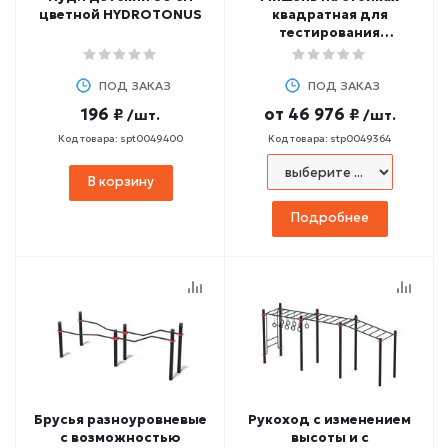
цветной HYDROTONUS
квадратная для
тестирования
инвалидов и лиц с ОВЗ
ПОД ЗАКАЗ
ПОД ЗАКАЗ
196 ₽
от
46 976 ₽
/шт.
/шт.
Код товара: spt0049400
Код товара: stp0049364
В корзину
Подробнее
Брусья разноуровневые
Рукоход с изменением
с возможностью
высоты и с