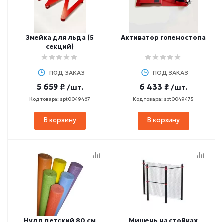
Змейка для льда (5
Активатор голеностопа
секций)
ПОД ЗАКАЗ
ПОД ЗАКАЗ
5 659 ₽
6 433 ₽
/шт.
/шт.
Код товара: spt0049467
Код товара: spt0049475
В корзину
В корзину
Нудл детский 80 см
Мишень на стойках