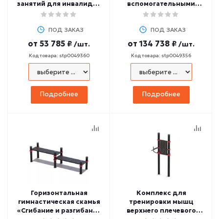
занятий для инвалидов
вспомогательными
и лиц с ОВЗ
рукоятками для лиц с
ОВЗ
ПОД ЗАКАЗ
ПОД ЗАКАЗ
от
53 785 ₽
от
134 738 ₽
/шт.
/шт.
Код товара: stp0049360
Код товара: stp0049356
Подробнее
Подробнее
Горизонтальная
Комплекс для
гимнастическая скамья
тренировки мышц
«Сгибание и разгибание
верхнего плечевого