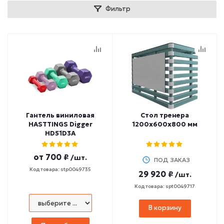
Фильтр
Гантель виниловая
Стол тренера
HASTTINGS Digger
1200х600х800 мм
HD51D3A
от
700 ₽
/шт.
ПОД ЗАКАЗ
Код товара: stp0049735
29 920 ₽
/шт.
Код товара: spt0049717
В корзину