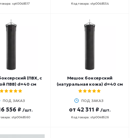
товара: spt0048517
Код товара: stp0048554
оксерский (ПВХ, с
Мешок боксерский
ой ПВВ) d=40 см
(натуральная кожа) d=40 см
ПОД ЗАКАЗ
ПОД ЗАКАЗ
16 556 ₽
от
42 311 ₽
/шт.
/шт.
товара: stp0048560
Код товара: stp0048526