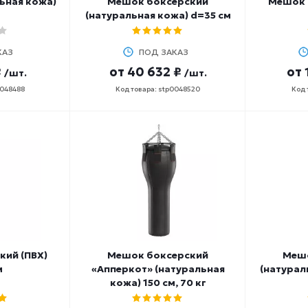
ьная кожа)
Мешок боксерский
Мешок 
(натуральная кожа) d=35 см
КАЗ
ПОД ЗАКАЗ
₽
от
40 632 ₽
от
/шт.
/шт.
0048488
Код товара: stp0048520
Код 
кий (ПВХ)
Мешок боксерский
Мешо
м
«Апперкот» (натуральная
(натурал
кожа) 150 см, 70 кг