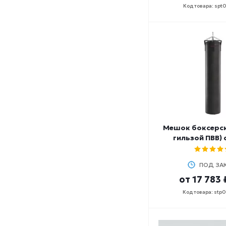
Код товара: spt
Мешок боксерски
гильзой ПВВ) 
ПОД ЗА
от
17 783 
Код товара: stp