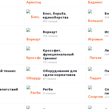
Бокс, борьба,
Бо
единоборства
358
833 товаров
Воркаут
Иг
333 товаров
50 
Кроссфит,
Ле
функциональный
569
тренинг
217 товаров
й теннис
Оборудование для
П
сдачи нормативов
37 
87 товаров
епятствий
Регби
Сп
ги
31 товаров
477