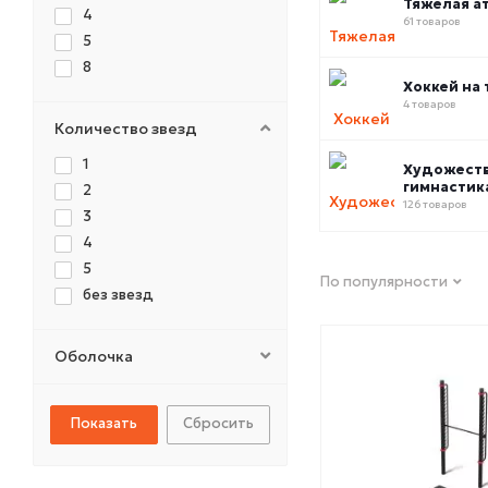
Тяжелая а
4
61 товаров
5
8
Хоккей на 
4 товаров
Количество звезд
1
Художест
гимнастик
2
126 товаров
3
4
5
По популярности
без звезд
Оболочка
Сбросить