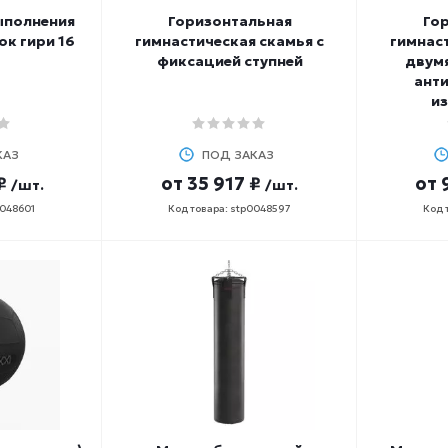
ыполнения
Горизонтальная
Го
к гири 16
гимнастическая скамья с
гимнаст
фиксацией ступней
двум
ант
и
КАЗ
ПОД ЗАКАЗ
₽
от
35 917 ₽
от
/шт.
/шт.
0048601
Код товара: stp0048597
Код 