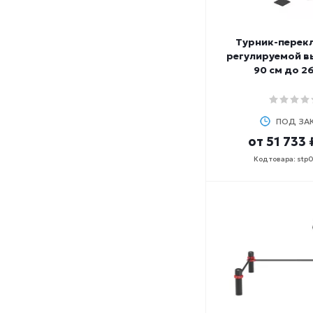
Турник-перек
регулируемой в
90 см до 2
ПОД ЗА
от
51 733 
Код товара: stp