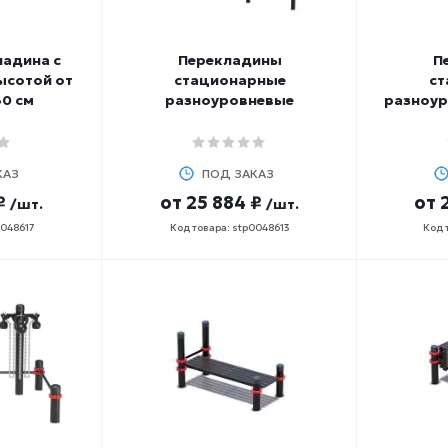
ладина с
Перекладины
П
ысотой от
стационарные
ст
60 см
разноуровневые
разноур
КАЗ
ПОД ЗАКАЗ
₽
от
25 884 ₽
от
/шт.
/шт.
0048617
Код товара: stp0048613
Код 