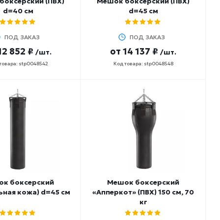
боксерский (ПВХ)
Мешок боксерский (ПВХ)
d=40 см
d=45 см
ПОД ЗАКАЗ
ПОД ЗАКАЗ
12 852 ₽
от
14 137 ₽
/шт.
/шт.
товара: stp0048542
Код товара: stp0048548
к боксерский
Мешок боксерский
ьная кожа) d=45 см
«Апперкот» (ПВХ) 150 см, 70
кг