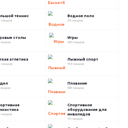
льшой теннис
Водное поло
 товаров
36 товаров
ровые столы
Игры
товаров
180 товаров
гкая атлетика
Лыжный спорт
 товаров
136 товаров
адел
Плавание
товаров
881 товаров
ортивная
Спортивное
мнастика
оборудование для
инвалидов
 товаров
10 товаров