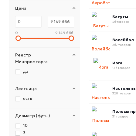
Цена
Батуты
46 товаров
0
9 149 666
Волейбол
267 товаров
Реестр
Минпромторга
Йога
136 товаров
да
Лестница
Настольны
328 товаров
есть
Полосы пр
Диаметр (футы)
31 товаров
10
3