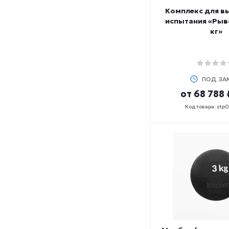
Комплекс для в
испытания «Рыво
кг»
ПОД ЗА
от
68 788 
Код товара: stp