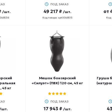
КАЗ
ПОД ЗАКАЗ
₽
49 217 ₽
от
/шт.
/шт.
0048536
Код товара: spt0048513
Код 
ерский
Мешок боксерский
Груша 
уральная
«Силуэт» (ПВХ) 120 см, 45 кг
(натура
, 45 кг
КАЗ
ПОД ЗАКАЗ
17 943 ₽
43
/шт.
/шт.