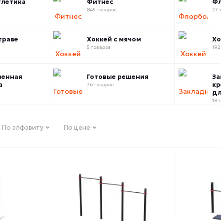
тлетика
Фитнес
Ф
845 товаров
27 
траве
Хоккей с мячом
Хо
5 товаров
192
венная
Готовые решения
За
а
кр
76 товаров
дл
18 
По алфавиту
По цене