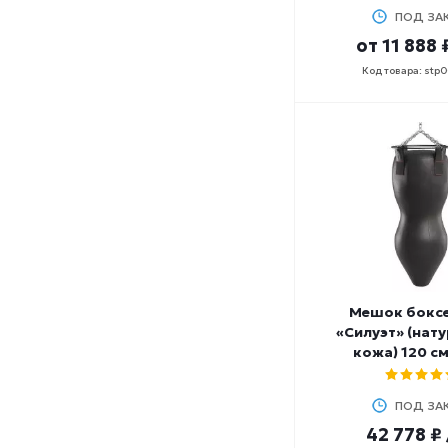
ПОД ЗА
от
11 888 
Код товара: stp
Мешок бокс
«Силуэт» (нат
кожа) 120 см
ПОД ЗА
42 778 ₽