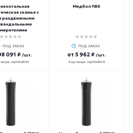
ризонтальная
Медбол ПВХ
ическая скамья с
я раздвижными
ивандальными
змерителями
ПОД ЗАКАЗ
ПОД ЗАКАЗ
98 091 ₽
от
5 962 ₽
/шт.
/шт.
товара: stp0048593
Код товара: stp0048478