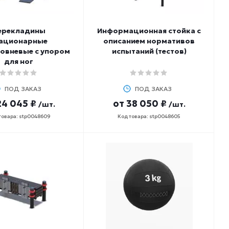
ерекладины
Информационная стойка с
ационарные
описанием нормативов
овневые с упором
испытаний (тестов)
для ног
ПОД ЗАКАЗ
ПОД ЗАКАЗ
24 045 ₽
от
38 050 ₽
/шт.
/шт.
товара: stp0048609
Код товара: stp0048605