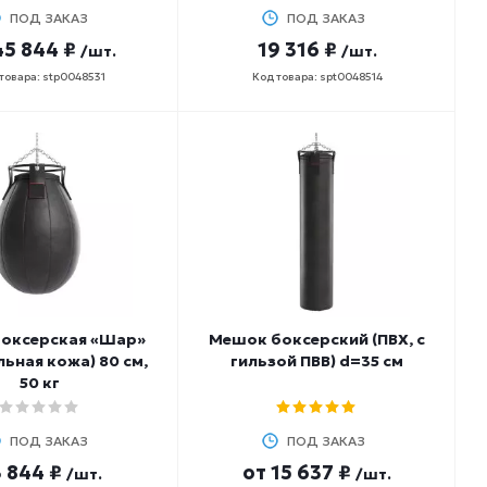
ПОД ЗАКАЗ
ПОД ЗАКАЗ
45 844 ₽
19 316 ₽
/шт.
/шт.
товара: stp0048531
Код товара: spt0048514
боксерская «Шар»
Мешок боксерский (ПВХ, с
льная кожа) 80 см,
гильзой ПВВ) d=35 см
50 кг
ПОД ЗАКАЗ
ПОД ЗАКАЗ
 844 ₽
от
15 637 ₽
/шт.
/шт.