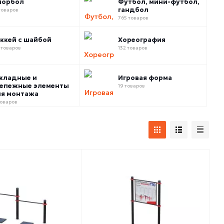
лорбол
Футбол, мини-футбол,
гандбол
товаров
765 товаров
ккей с шайбой
Хореография
 товаров
132 товаров
кладные и
Игровая форма
епежные элементы
19 товаров
я монтажа
товаров