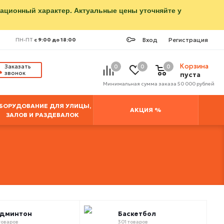
мационный характер. Актуальные цены уточняйте у
Вход
Регистрация
ПН-ПТ
с 9:00 до 18:00
Корзина
Заказать
0
0
0
звонок
пуста
Минимальная сумма заказа 50 000 рублей
БОРУДОВАНИЕ ДЛЯ УЛИЦЫ,
АКЦИЯ %
ЗАЛОВ И РАЗДЕВАЛОК
админтон
Баскетбол
товаров
301 товаров