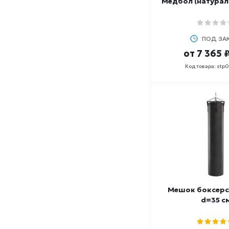
Медбол (натурал
ПОД ЗА
от
7 365 
Код товара: stp
Мешок боксерс
d=35 с