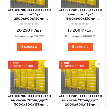
Стенка гимнастическая с
Стенка гимнастическая с
выносом "Бук"
выносом "Бук"
2500х900х130мм
1800х900х130мм
(боковины и
(боковины и
перекладины из бука, в
перекладины из бука, в
20 250 ₽
15 200 ₽
/шт.
/шт.
деталях) СТП-36
деталях) СТП-20
Код товара: spt0040981
Код товара: spt0040965
В корзину
В корзину
НАШЕ
НАШЕ
ПРОИЗВОДСТВО
ПРОИЗВОДСТВО
Стенка гимнастическая с
Стенка гимнастическая с
выносом "Стандарт"
выносом "Стандарт"
3000х800х135мм
2000х900х135мм
(боковины из массива
(боковины из массива