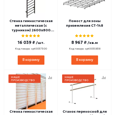
Стенка гимнастическая
Помост для зоны
металлическая (с
приземления СТ-148
турником) 2600х800
СТ-30
16 039 ₽
8 967 ₽
/шт.
/кв.м
Код товара: spt0037300
Код товара: spt0035838
В корзину
В корзину
НАШЕ
НАШЕ
ПРОИЗВОДСТВО
ПРОИЗВОДСТВО
Стенка гимнастическая
Станок переносной для