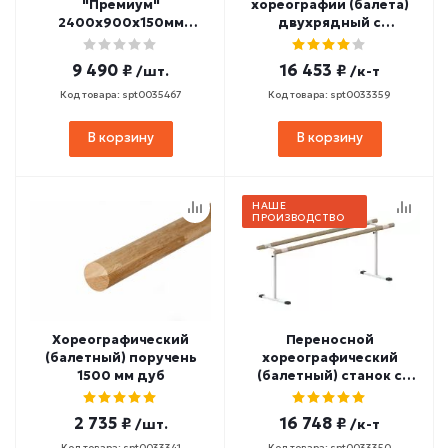
"Премиум"
хореографии (балета)
2400х900х150мм
двухрядный с
(боковины из
резиновыми накладками
мебельного щита,
2000 мм (дуб) СТ-267
9 490 ₽
16 453 ₽
/шт.
/к-т
березовые
перекладины, в
Код товара: spt0035467
Код товара: spt0033359
деталях) СТП-4
В корзину
В корзину
НАШЕ
ПРОИЗВОДСТВО
Хореографический
Переносной
(балетный) поручень
хореографический
1500 мм дуб
(балетный) станок с
регулировкой высоты
двухрядный с
2 735 ₽
16 748 ₽
/шт.
/к-т
резиновыми накладками
2000 мм (дуб) СТ-268
Код товара: spt0033341
Код товара: spt0033350