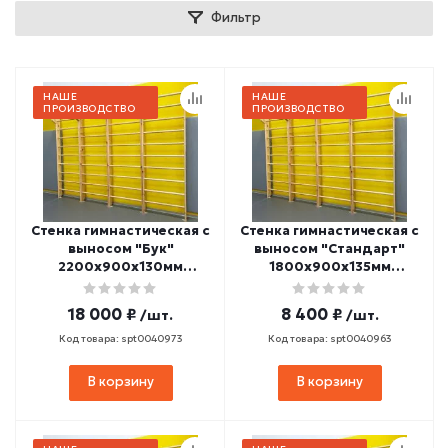
Фильтр
НАШЕ
НАШЕ
ПРОИЗВОДСТВО
ПРОИЗВОДСТВО
Стенка гимнастическая с
Стенка гимнастическая с
выносом "Бук"
выносом "Стандарт"
2200х900х130мм
1800х900х135мм
(боковины и
(боковины из массива
перекладины из бука, в
сосны, березовые
18 000 ₽
8 400 ₽
/шт.
/шт.
деталях) СТП-28
перекладины, в
деталях) СТП-18
Код товара: spt0040973
Код товара: spt0040963
В корзину
В корзину