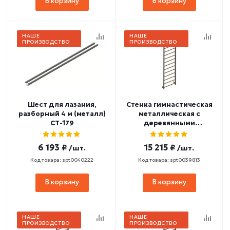
В корзину
В корзину
НАШЕ
НАШЕ
ПРОИЗВОДСТВО
ПРОИЗВОДСТВО
Шест для лазания,
Стенка гимнастическая
разборный 4 м (металл)
металлическая с
СТ-179
деревянными
перекладинами (с
турником) 3000х800
6 193 ₽
15 215 ₽
/шт.
/шт.
СТ-160
Код товара: spt0040222
Код товара: spt0039813
В корзину
В корзину
НАШЕ
НАШЕ
ПРОИЗВОДСТВО
ПРОИЗВОДСТВО