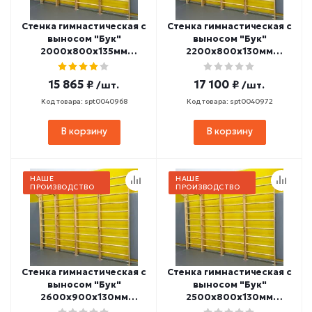
Стенка гимнастическая с
Стенка гимнастическая с
выносом "Бук"
выносом "Бук"
2000х800х135мм
2200х800х130мм
(боковины и
(боковины и
перекладины из бука, в
перекладины из бука, в
15 865 ₽
17 100 ₽
/шт.
/шт.
деталях) СТП-23
деталях) СТП-27
Код товара: spt0040968
Код товара: spt0040972
В корзину
В корзину
НАШЕ
НАШЕ
ПРОИЗВОДСТВО
ПРОИЗВОДСТВО
Стенка гимнастическая с
Стенка гимнастическая с
выносом "Бук"
выносом "Бук"
2600х900х130мм
2500х800х130мм
(боковины и
(боковины и