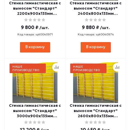
Стенка гимнастическая с
Стенка гимнастическая с
выносом "Стандарт"
выносом "Стандарт"
2200х900х135мм
2400х800х135мм
(боковины из массива
(боковины из массива
сосны, березовые
сосны, березовые
9 800 ₽
9 880 ₽
/шт.
/шт.
перекладины, в
перекладины, в
деталях) СТП-26
деталях) СТП-29
Код товара: spt0040971
Код товара: spt0040974
В корзину
В корзину
НАШЕ
НАШЕ
ПРОИЗВОДСТВО
ПРОИЗВОДСТВО
Стенка гимнастическая с
Стенка гимнастическая с
выносом "Стандарт"
выносом "Стандарт"
3000х900х135мм
2600х800х135мм
(боковины из массива
(боковины из массива
сосны, березовые
сосны, березовые
12 200 ₽
10 450 ₽