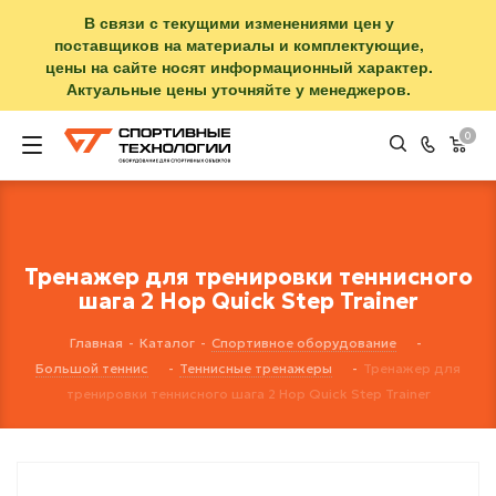
В связи с текущими изменениями цен у
поставщиков на материалы и комплектующие,
цены на сайте носят информационный характер.
Актуальные цены уточняйте у менеджеров.
0
Тренажер для тренировки теннисного
шага 2 Hop Quick Step Trainer
Главная
-
Каталог
-
Спортивное оборудование
-
Большой теннис
-
Теннисные тренажеры
-
Тренажер для
тренировки теннисного шага 2 Hop Quick Step Trainer