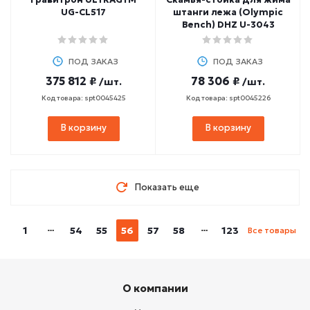
UG-CL517
штанги лежа (Olympic
Bench) DHZ U-3043
ПОД ЗАКАЗ
ПОД ЗАКАЗ
375 812 ₽
78 306 ₽
/шт.
/шт.
Код товара: spt0045425
Код товара: spt0045226
В корзину
В корзину
Показать еще
1
54
55
56
57
58
123
Все товары
О компании