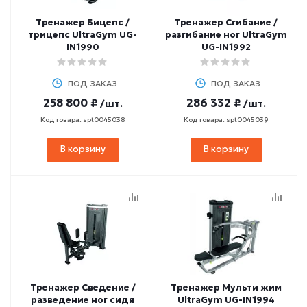
Тренажер Бицепс /
Тренажер Сгибание /
трицепс UltraGym UG-
разгибание ног UltraGym
IN1990
UG-IN1992
ПОД ЗАКАЗ
ПОД ЗАКАЗ
258 800 ₽
286 332 ₽
/шт.
/шт.
Код товара: spt0045038
Код товара: spt0045039
В корзину
В корзину
Тренажер Сведение /
Тренажер Мульти жим
разведение ног сидя
UltraGym UG-IN1994