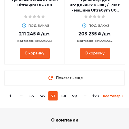
UltraGym UG-708
ягодичных мышц / Глют
- машина UltraGym UG-
709
ПОД ЗАКАЗ
ПОД ЗАКАЗ
211 245 ₽
203 235 ₽
/шт.
/шт.
Код товара: spt0045051
Код товара: spt0045052
В корзину
В корзину
Показать еще
1
55
56
57
58
59
123
Все товары
О компании