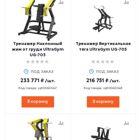
Тренажер Наклонный
Тренажер Вертикальная
жим от груди UltraGym
тяга UltraGym UG-705
UG-703
ПОД ЗАКАЗ
ПОД ЗАКАЗ
233 771 ₽
216 751 ₽
/шт.
/шт.
Код товара: spt0045047
Код товара: spt0045048
В корзину
В корзину