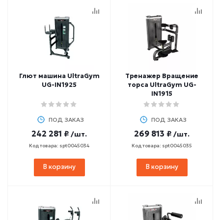
Глют машина UltraGym
Тренажер Вращение
UG-IN1925
торса UltraGym UG-
IN1915
ПОД ЗАКАЗ
ПОД ЗАКАЗ
242 281 ₽
269 813 ₽
/шт.
/шт.
Код товара: spt0045034
Код товара: spt0045035
В корзину
В корзину