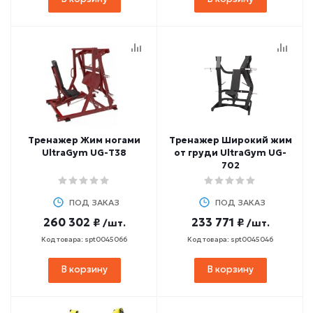
Тренажер Жим ногами
Тренажер Широкий жим
UltraGym UG-Т38
от груди UltraGym UG-
702
ПОД ЗАКАЗ
ПОД ЗАКАЗ
260 302 ₽
233 771 ₽
/шт.
/шт.
Код товара: spt0045066
Код товара: spt0045046
В корзину
В корзину