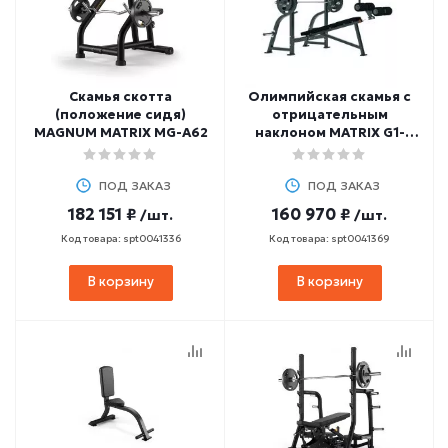
Скамья скотта
Олимпийская скамья с
(положение сидя)
отрицательным
MAGNUM MATRIX MG-A62
наклоном MATRIX G1-
FW165
ПОД ЗАКАЗ
ПОД ЗАКАЗ
182 151 ₽
160 970 ₽
/шт.
/шт.
Код товара: spt0041336
Код товара: spt0041369
В корзину
В корзину