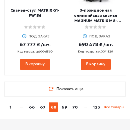
Скамья-стул MATRIX G1-
3-позиционная
FW156
олимпийская скамья
MAGNUM MATRIX MG-
C895
ПОД ЗАКАЗ
ПОД ЗАКАЗ
67 777 ₽
690 478 ₽
/шт.
/шт.
Код товара: spt0041360
Код товара: spt0041329
В корзину
В корзину
Показать еще
1
66
67
68
69
70
123
Все товары