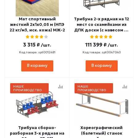
Мат спортивный
Трибуна 2-х рядная на 12
жесткий 2х1х0,05 м (НПЭ
мест со скамейками из
22 кг/м3, иск. кожа) МЖ-2
ДПК доски (с навесом из
поликарбоната) СТ-334
3 315 ₽
111 399 ₽
/шт.
/шт.
Код товара: spt0012481
Код товара: spt0047040
В корзину
В корзину
НАШЕ
НАШЕ
ПРОИЗВОДСТВО
ПРОИЗВОДСТВО
Трибуна сборно-
Хореографический
разборная 3-х рядная на
(балетный) станок