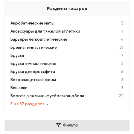
Разделы товаров
Акробатические маты
3
Аксессуары для тяжелой атлетики
1
Барьеры легкоатлетические
4
Бревна гимнастические
21
Брусья
7
Брусья гимнастические
2
Брусья для кроссфита
5
Ветрозащитные фоны
3
Вешалки
3
Ворота для мини-футбола/гандбола
22
Ещё 87 разделов
Фильтр