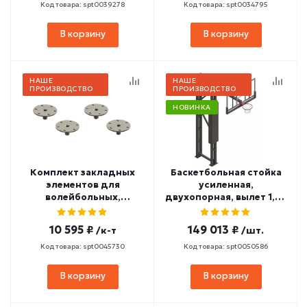
Код товара: spt0039278
Код товара: spt0034795
В корзину
В корзину
НАШЕ
НАШЕ
ПРОИЗВОДСТВО
ПРОИЗВОДСТВО
НОВИНКА
Комплект закладных
Баскетбольная стойка
элементов для
усиленная,
волейбольных,
двухопорная, вылет 1,65
универсальных стоек (4
м (амортизационное
шт.) СТЗ-7
кольцо, сетка) СТ-470
10 595 ₽
149 013 ₽
/к-т
/шт.
Код товара: spt0045730
Код товара: spt0050586
В корзину
В корзину