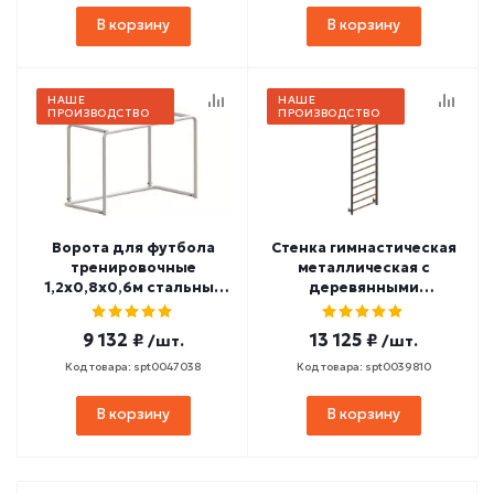
В корзину
В корзину
НАШЕ
НАШЕ
ПРОИЗВОДСТВО
ПРОИЗВОДСТВО
Ворота для футбола
Стенка гимнастическая
тренировочные
металлическая с
1,2х0,8х0,6м стальные
деревянными
разборные СТ-227
перекладинами (с
турником) 2400х800
9 132 ₽
13 125 ₽
/шт.
/шт.
СТ-157
Код товара: spt0047038
Код товара: spt0039810
В корзину
В корзину