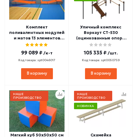
Комплект
Уличный комплекс
поливалентных модулей
Воркаут СТ-530
и матов 13 элементов
(оцинкованные опоры
(ПВХ-материал,
89 мм)
антислип) МГ1-7
99 089 ₽
105 335 ₽
/к-т
/шт.
Код товара: spt0046017
Код товара: spt0050759
В корзину
В корзину
НАШЕ
НАШЕ
ПРОИЗВОДСТВО
ПРОИЗВОДСТВО
НОВИНКА
Мягкий куб 50х50х50 см
Скамейка