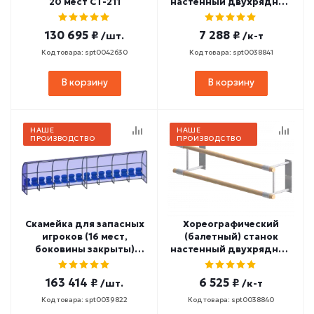
20 мест СТ-211
настенный двухрядный
2000 мм (сосна) СТ-102
130 695 ₽
7 288 ₽
/шт.
/к-т
Код товара: spt0042630
Код товара: spt0038841
В корзину
В корзину
НАШЕ
НАШЕ
ПРОИЗВОДСТВО
ПРОИЗВОДСТВО
Скамейка для запасных
Хореографический
игроков (16 мест,
(балетный) станок
боковины закрыты)
настенный двухрядный
СТ-172
1500 мм (сосна) СТ-101
163 414 ₽
6 525 ₽
/шт.
/к-т
Код товара: spt0039822
Код товара: spt0038840