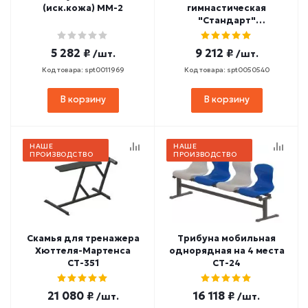
(иск.кожа) ММ-2
гимнастическая
"Стандарт"
3000х240х300мм
(фанера 30 мм, мет.
5 282 ₽
9 212 ₽
/шт.
/шт.
ножки) СТД-36
Код товара: spt0011969
Код товара: spt0050540
В корзину
В корзину
НАШЕ
НАШЕ
ПРОИЗВОДСТВО
ПРОИЗВОДСТВО
Скамья для тренажера
Трибуна мобильная
Хюттеля-Мартенса
однорядная на 4 места
СТ-351
СТ-24
21 080 ₽
16 118 ₽
/шт.
/шт.