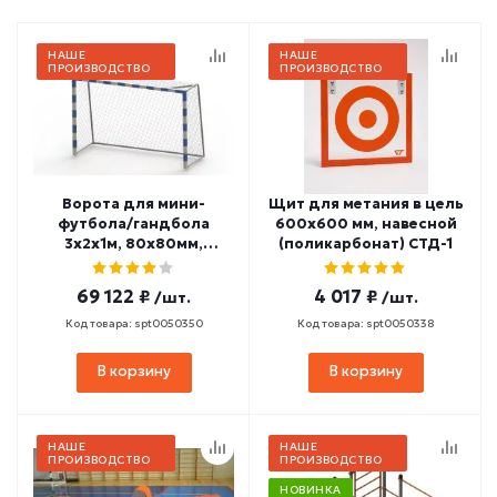
НАШЕ
НАШЕ
ПРОИЗВОДСТВО
ПРОИЗВОДСТВО
Ворота для мини-
Щит для метания в цель
футбола/гандбола
600х600 мм, навесной
3х2х1м, 80х80мм,
(поликарбонат) СТД-1
алюминий/
оцинкованная сталь
69 122 ₽
4 017 ₽
/шт.
/шт.
СТ-462
Код товара: spt0050350
Код товара: spt0050338
В корзину
В корзину
НАШЕ
НАШЕ
ПРОИЗВОДСТВО
ПРОИЗВОДСТВО
НОВИНКА