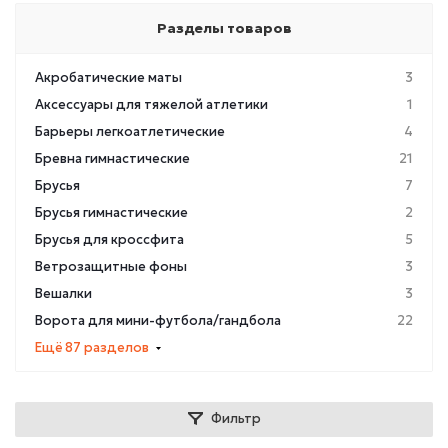
Разделы товаров
Акробатические маты
3
Аксессуары для тяжелой атлетики
1
Барьеры легкоатлетические
4
Бревна гимнастические
21
Брусья
7
Брусья гимнастические
2
Брусья для кроссфита
5
Ветрозащитные фоны
3
Вешалки
3
Ворота для мини-футбола/гандбола
22
Ещё 87 разделов
Фильтр