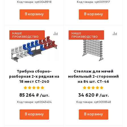
Код товара: spt0048918
Код товара: spt0011917
В корзину
В корзину
НАШЕ
НАШЕ
ПРОИЗВОДСТВО
ПРОИЗВОДСТВО
Трибуна сборно-
Стеллаж для мячей
разборная 2-х рядная на
мобильный 2-сторонний
18 мест СТ-240
на 84 шт. СТ-46
85 264 ₽
34 620 ₽
/шт.
/шт.
Код товара: spt0043434
Код товара: spt0038348
В корзину
В корзину