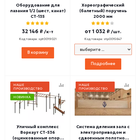
Оборудование для
Хореографический
лазания 1/2 (шест, канат)
(балетный) поручень
СТ-135
2000 мм
32 146 ₽
от
1 032 ₽
/к-т
/шт.
Код товара: spt0019021
Код товара: stp0015647
В корзину
Подробнее
НАШЕ
НАШЕ
ПРОИЗВОДСТВО
ПРОИЗВОДСТВО
НОВИНКА
Уличный комплекс
Система деления зала с
Воркаут СТ-536
электроприводом и
(оцинкованные опоры
сдвоенным полотном