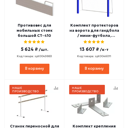
Противовес для
Комплект протекторов
мобильных стоек
на ворота для гандбола
большой СТ-410
/ мини-футбола,
иск.кожа (3 шт.) МП-16
5 624 ₽
13 607 ₽
/шт.
/к-т
Код товара: spt0049863
Код товара: spt0046011
В корзину
В корзину
НАШЕ
НАШЕ
ПРОИЗВОДСТВО
ПРОИЗВОДСТВО
Станок переносной для
Комплект крепления