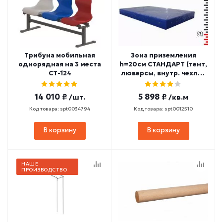
Трибуна мобильная
Зона приземления
однорядная на 3 места
h=20см СТАНДАРТ (тент,
СТ-124
люверсы, внутр. чехлы)
ЗПС20
14 010 ₽
5 898 ₽
/шт.
/кв.м
Код товара: spt0034794
Код товара: spt0012510
В корзину
В корзину
НАШЕ
ПРОИЗВОДСТВО