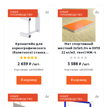
НАШЕ
НАШЕ
ПРОИЗВОДСТВО
ПРОИЗВОДСТВО
Кронштейн для
Мат спортивный
хореографического
жесткий 2х1х0,04 м (НПЭ
(балетного) станка
22 кг/м3, тент) МЖ-4
настенный двухрядный
СТ-110
2 659 ₽
3 588 ₽
/шт.
/шт.
Код товара: spt0038849
Код товара: spt0012482
В корзину
В корзину
НАШЕ
НАШЕ
ПРОИЗВОДСТВО
ПРОИЗВОДСТВО