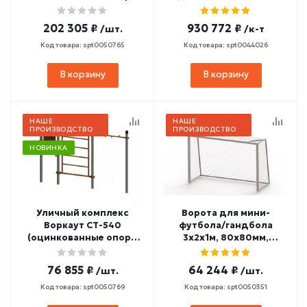
89 мм)
25-30 м СТ-288
202 305 ₽
930 772 ₽
/шт.
/к-т
Код товара: spt0050765
Код товара: spt0044026
В корзину
В корзину
НАШЕ
НАШЕ
ПРОИЗВОДСТВО
ПРОИЗВОДСТВО
НОВИНКА
Уличный комплекс
Ворота для мини-
Воркаут СТ-540
футбола/гандбола
(оцинкованные опоры
3х2х1м, 80х80мм,
89 мм)
алюминий/
оцинкованная сталь
76 855 ₽
64 244 ₽
/шт.
/шт.
(одноцветные) СТ-463
Код товара: spt0050769
Код товара: spt0050351