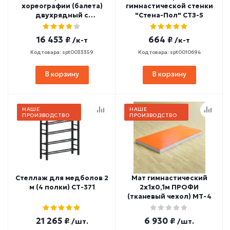
хореографии (балета)
гимнастической стенки
двухрядный с
"Стена-Пол" СТЗ-5
резиновыми накладками
2000 мм (дуб) СТ-267
16 453 ₽
664 ₽
/к-т
/к-т
Код товара: spt0033359
Код товара: spt0010694
В корзину
В корзину
НАШЕ
НАШЕ
ПРОИЗВОДСТВО
ПРОИЗВОДСТВО
Стеллаж для медболов 2
Мат гимнастический
м (4 полки) СТ-371
2х1х0,1м ПРОФИ
(тканевый чехол) МТ-4
21 265 ₽
6 930 ₽
/шт.
/шт.