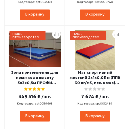
Код товара: spt0035411
Код товара: spt0050740
В корзину
В корзину
НАШЕ
НАШЕ
ПРОИЗВОДСТВО
ПРОИЗВОДСТВО
Зона приземления для
Мат спортивный
прыжков в высоту
жесткий 2х1х0,05 м (ППЭ
5х3х0,5м ПРОФИ
30 кг/м3, иск. кожа)
(антишиповочный мат)
МЖ-14
ЗПВ-8
349 516 ₽
7 674 ₽
/шт.
/шт.
Код товара: spt0039663
Код товара: spt0012489
В корзину
В корзину