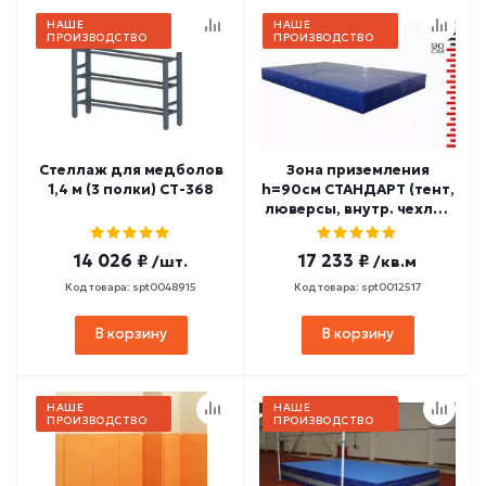
НАШЕ
НАШЕ
ПРОИЗВОДСТВО
ПРОИЗВОДСТВО
Стеллаж для медболов
Зона приземления
1,4 м (3 полки) СТ-368
h=90см СТАНДАРТ (тент,
люверсы, внутр. чехлы)
ЗПС90
14 026 ₽
17 233 ₽
/шт.
/кв.м
Код товара: spt0048915
Код товара: spt0012517
В корзину
В корзину
НАШЕ
НАШЕ
ПРОИЗВОДСТВО
ПРОИЗВОДСТВО