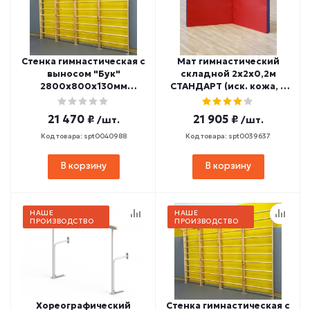
Стенка гимнастическая с
Мат гимнастический
выносом "Бук"
складной 2х2х0,2м
2800х800х130мм
СТАНДАРТ (иск. кожа, 2
(боковины и
сложения) МС200-1
перекладины из бука, в
21 470 ₽
21 905 ₽
/шт.
/шт.
деталях) СТП-43
Код товара: spt0040988
Код товара: spt0039637
В корзину
В корзину
НАШЕ
НАШЕ
ПРОИЗВОДСТВО
ПРОИЗВОДСТВО
Хореографический
Стенка гимнастическая с