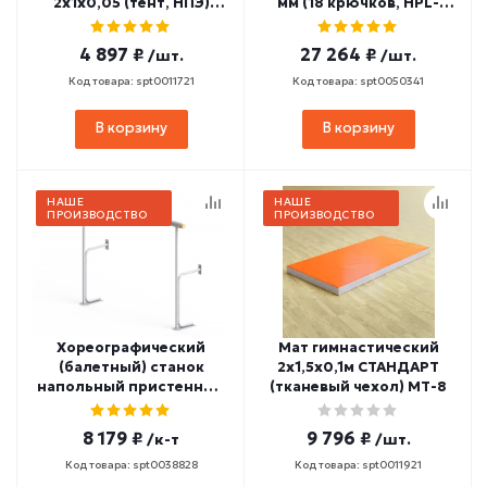
2х1х0,05 (тент, НПЭ)
мм (18 крючков, HPL-
МП-7
пластик) СТД-4
4 897 ₽
27 264 ₽
/шт.
/шт.
Код товара: spt0011721
Код товара: spt0050341
В корзину
В корзину
НАШЕ
НАШЕ
ПРОИЗВОДСТВО
ПРОИЗВОДСТВО
Хореографический
Мат гимнастический
(балетный) станок
2х1,5х0,1м СТАНДАРТ
напольный пристенный
(тканевый чехол) МТ-8
однорядный 2000 мм
(сосна) СТ-89
8 179 ₽
9 796 ₽
/к-т
/шт.
Код товара: spt0038828
Код товара: spt0011921