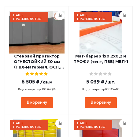
НАШЕ
НАШЕ
ПРОИЗВОДСТВО
ПРОИЗВОДСТВО
Стеновой протектор
Мат-барьер 1х0,2х0,2 м
ОГНЕСТОЙКИЙ 30 мм
ПРОФИ (тент, ПВВ) МБП-1
(ПВХ-материал, ОСП,
НПЭ 22 кг/м3,
заключение МЧС РФ)
6 505 ₽
5 039 ₽
/кв.м
/шт.
СПГ1-11
Код товара: spt0036294
Код товара: spt0035410
В корзину
В корзину
НАШЕ
НАШЕ
ПРОИЗВОДСТВО
ПРОИЗВОДСТВО