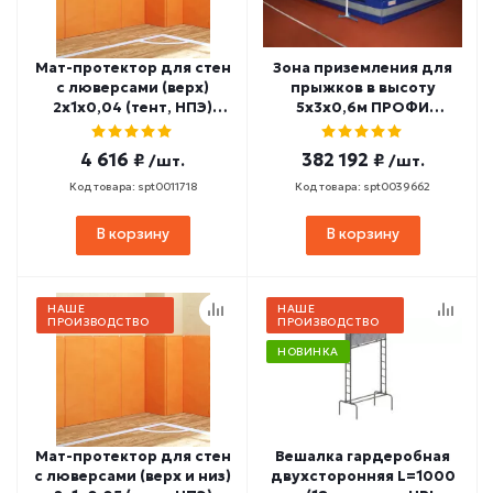
Мат-протектор для стен
Зона приземления для
с люверсами (верх)
прыжков в высоту
2х1х0,04 (тент, НПЭ)
5х3х0,6м ПРОФИ
МП-4
(антишиповочный мат)
ЗПВ-7
4 616 ₽
382 192 ₽
/шт.
/шт.
Код товара: spt0011718
Код товара: spt0039662
В корзину
В корзину
НАШЕ
НАШЕ
ПРОИЗВОДСТВО
ПРОИЗВОДСТВО
НОВИНКА
Мат-протектор для стен
Вешалка гардеробная
с люверсами (верх и низ)
двухсторонняя L=1000