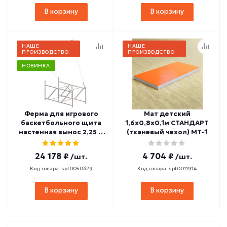
В корзину
В корзину
НАШЕ
НАШЕ
ПРОИЗВОДСТВО
ПРОИЗВОДСТВО
НОВИНКА
Ферма для игрового
Мат детский
баскетбольного щита
1,6х0,8х0,1м СТАНДАРТ
настенная вынос 2,25 м
(тканевый чехол) МТ-1
СТ-474
24 178 ₽
4 704 ₽
/шт.
/шт.
Код товара: spt0050629
Код товара: spt0011914
В корзину
В корзину