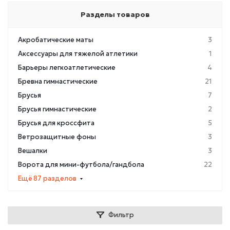
Разделы товаров
Акробатические маты
3
Аксессуары для тяжелой атлетики
1
Барьеры легкоатлетические
4
Бревна гимнастические
21
Брусья
7
Брусья гимнастические
2
Брусья для кроссфита
5
Ветрозащитные фоны
3
Вешалки
3
Ворота для мини-футбола/гандбола
22
Ещё 87 разделов
Фильтр