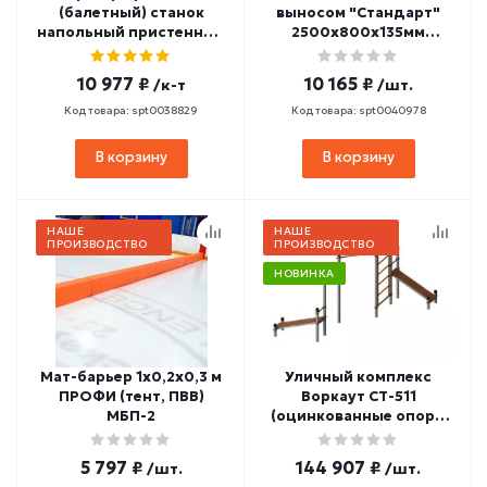
(балетный) станок
выносом "Стандарт"
напольный пристенный
2500х800х135мм
однорядный 2000 мм
(боковины из массива
(бук) СТ-90
сосны, березовые
10 977 ₽
10 165 ₽
/к-т
/шт.
перекладины, в
деталях) СТП-33
Код товара: spt0038829
Код товара: spt0040978
В корзину
В корзину
НАШЕ
НАШЕ
ПРОИЗВОДСТВО
ПРОИЗВОДСТВО
НОВИНКА
Мат-барьер 1х0,2х0,3 м
Уличный комплекс
ПРОФИ (тент, ПВВ)
Воркаут СТ-511
МБП-2
(оцинкованные опоры
108 мм)
5 797 ₽
144 907 ₽
/шт.
/шт.