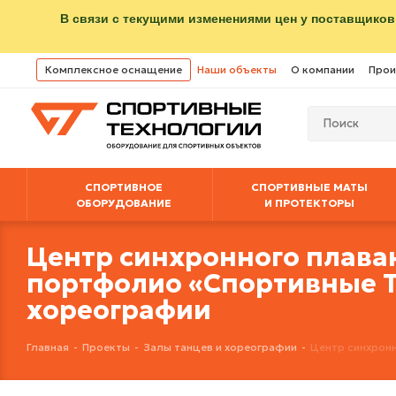
В связи с текущими изменениями цен у поставщиков
Комплексное оснащение
Наши объекты
О компании
Прои
СПОРТИВНОЕ
СПОРТИВНЫЕ МАТЫ
ОБОРУДОВАНИЕ
И ПРОТЕКТОРЫ
Центр синхронного плаван
портфолио «Спортивные Т
хореографии
Главная
-
Проекты
-
Залы танцев и хореографии
-
Центр синхронн