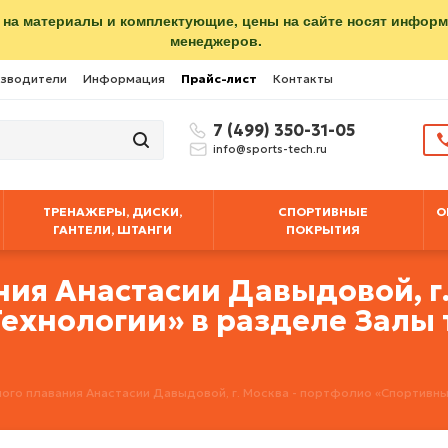
 на материалы и комплектующие, цены на сайте носят инфор
менеджеров.
зводители
Информация
Прайс-лист
Контакты
7 (499) 350-31-05
info@sports-tech.ru
ТРЕНАЖЕРЫ, ДИСКИ,
СПОРТИВНЫЕ
О
ГАНТЕЛИ, ШТАНГИ
ПОКРЫТИЯ
ия Анастасии Давыдовой, г.
ехнологии» в разделе Залы 
ого плавания Анастасии Давыдовой, г. Москва - портфолио «Спортивны