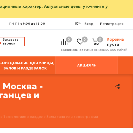
мационный характер. Актуальные цены уточняйте у
Вход
Регистрация
ПН-ПТ
с 9:00 до 18:00
Корзина
Заказать
0
0
0
звонок
пуста
Минимальная сумма заказа 50 000 рублей
БОРУДОВАНИЕ ДЛЯ УЛИЦЫ,
АКЦИЯ %
ЗАЛОВ И РАЗДЕВАЛОК
 Москва -
танцев и
е Технологии» в разделе Залы танцев и хореографии