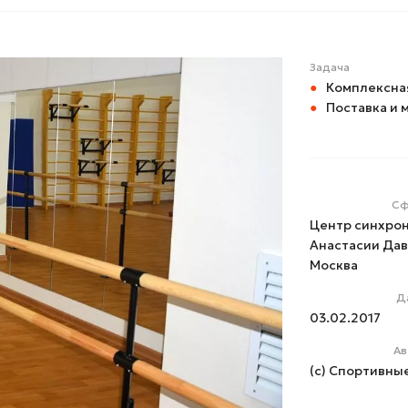
Задача
Комплексная
Поставка и 
Сф
Центр синхрон
Анастасии Дав
Москва
Д
03.02.2017
Ав
(с) Спортивны