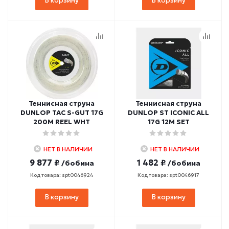
В корзину
В корзину
Теннисная струна
Теннисная струна
DUNLOP TAC S-GUT 17G
DUNLOP ST ICONIC ALL
200M REEL WHT
17G 12M SET
НЕТ В НАЛИЧИИ
НЕТ В НАЛИЧИИ
9 877 ₽
1 482 ₽
/бобина
/бобина
Код товара: spt0046924
Код товара: spt0046917
В корзину
В корзину