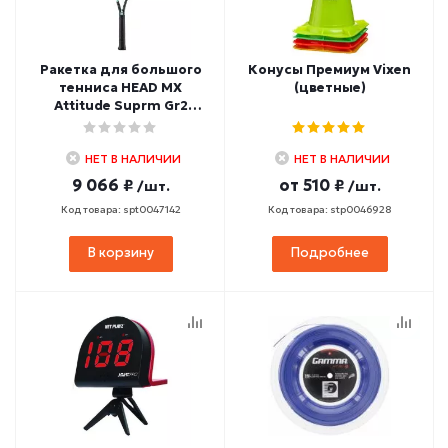
Ракетка для большого
Конусы Премиум Vixen
тенниса HEAD MX
(цветные)
Attitude Suprm Gr2
(мятно-черный)
НЕТ В НАЛИЧИИ
НЕТ В НАЛИЧИИ
9 066 ₽
от
510 ₽
/шт.
/шт.
Код товара: spt0047142
Код товара: stp0046928
В корзину
Подробнее