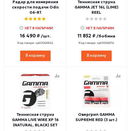
Радар для измерения
Теннисная струна
скорости подачи Odis
GAMMA JET 16L (LIME)
06-R1
REEL
НЕТ В НАЛИЧИИ
НЕТ В НАЛИЧИИ
16 490 ₽
11 852 ₽
/шт.
/бобина
Код товара: spt0046942
Код товара: spt0046914
В корзину
В корзину
Теннисная струна
Овергрип GAMMA
GAMMA LIVE WIRE XP 16
SUPREME RED (3 шт.)
(NATURAL, BLACK) SET