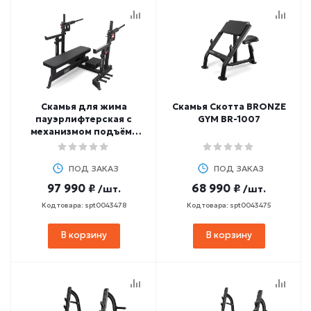
Скамья для жима
Скамья Скотта BRONZE
пауэрлифтерская с
GYM BR-1007
механизмом подъёма
штанги BRONZE GYM AL-
321
ПОД ЗАКАЗ
ПОД ЗАКАЗ
97 990 ₽
68 990 ₽
/шт.
/шт.
Код товара: spt0043478
Код товара: spt0043475
В корзину
В корзину