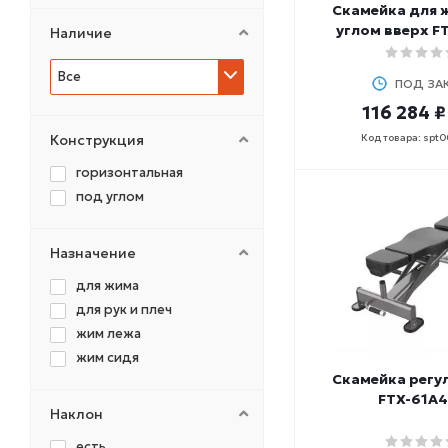
MB Barbell
Скамейка для 
NO BRAND
углом вверх F
Наличие
OXYGEN
Все
PRECOR
ПОД ЗА
REBEL
116 284 ₽
SPIRIT
Конструкция
Код товара: spt
ULTRAGYM
горизонтальная
V-SPORT
под углом
Назначение
для жима
для рук и плеч
жим лежа
жим сидя
Скамейка регу
FTX-61A
Наклон
есть