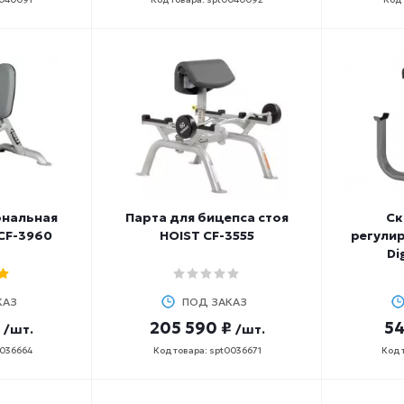
нальная
Парта для бицепса стоя
Ск
CF-3960
HOIST CF-3555
регули
Di
КАЗ
ПОД ЗАКАЗ
205 590 ₽
54
/шт.
/шт.
0036664
Код товара: spt0036671
Код 