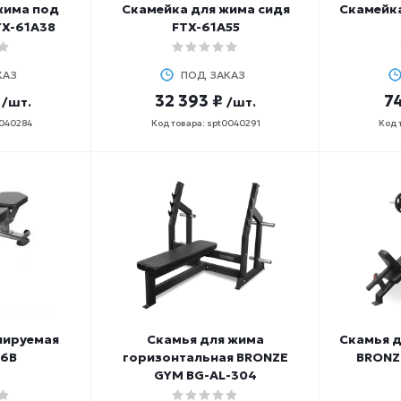
жима под
Скамейка для жима сидя
Скамейка
TX-61A38
FTX-61A55
КАЗ
ПОД ЗАКАЗ
32 393 ₽
74
/шт.
/шт.
0040284
Код товара: spt0040291
Код 
лируемая
Скамья для жима
Скамья д
46B
горизонтальная BRONZE
BRONZ
GYM BG-AL-304