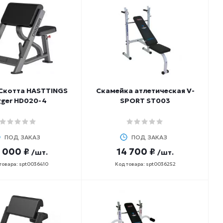
Скотта HASTTINGS
Скамейка атлетическая V-
gger HD020-4
SPORT ST003
ПОД ЗАКАЗ
ПОД ЗАКАЗ
 000 ₽
14 700 ₽
/шт.
/шт.
товара: spt0036410
Код товара: spt0036252