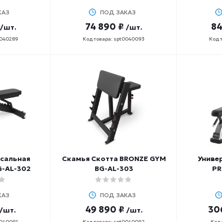
КАЗ
ПОД ЗАКАЗ
74 890 ₽
84
/шт.
/шт.
0040289
Код товара: spt0040093
Код 
рсальная
Скамья Скотта BRONZE GYM
Униве
G-AL-302
BG-AL-303
PR
КАЗ
ПОД ЗАКАЗ
49 890 ₽
30
/шт.
/шт.
0040091
Код товара: spt0040092
Код 