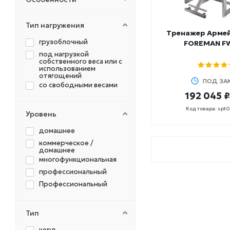
119х79х104
в комплектацию не
входят
120,2x76,7x106,2
со стойками
Тип нагружения
120,2х86,7х42
Тренажер Арме
120х60х50
грузоблочный
FOREMAN F
120х70х120
под нагрузкой
собственного веса или с
120х72х110
использованием
отягощений
120х72х95
ПОД ЗА
со свободными весами
120х81х97
192 045 ₽
121,5х61,8х113,5
Код товара: spt
Уровень
121х49х113
121х62,5х118,5
домашнее
122x86x94
коммерческое /
домашнее
123,8х49х49х110
многофункциональная
124,5х72,5х107
профессиональный
125,1х58,8х45,5
Профессиональный
125,3х56,3х44
125х75х84,5
Тип
125х76х95
126,5х52,6х48,5
керл