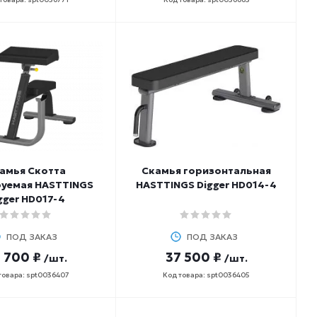
амья Скотта
Скамья горизонтальная
руемая HASTTINGS
HASTTINGS Digger HD014-4
gger HD017-4
ПОД ЗАКАЗ
ПОД ЗАКАЗ
 700 ₽
37 500 ₽
/шт.
/шт.
товара: spt0036407
Код товара: spt0036405