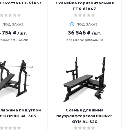
 Скотта FTX-61A37
Скамейка горизонтальная
FTX-61A47
ПОД ЗАКАЗ
ПОД ЗАКАЗ
 754 ₽
36 546 ₽
/шт.
/шт.
товара: spt0040283
Код товара: spt0040290
ля жима под углом
Скамья для жима
E GYM BG-AL-305
пауэрлифтерская BRONZE
GYM AL-320