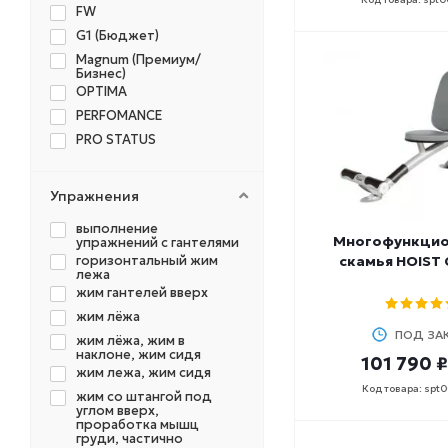
FW
G1 (Бюджет)
Magnum (Премиум/
Бизнес)
OPTIMA
PERFOMANCE
PRO STATUS
Упражнения
выполнение
Многофункцио
упражнений с гантелями
горизонтальный жим
скамья HOIST 
лежа
жим гантелей вверх
жим лёжа
ПОД ЗА
жим лёжа, жим в
наклоне, жим сидя
101 790 ₽
жим лежа, жим сидя
Код товара: spt
жим со штангой под
углом вверх,
проработка мышц
груди, частично