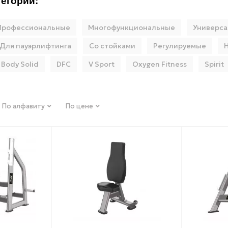
егории:
Профессиональные
Многофункциональные
Универс
Для пауэрлифтинга
Со стойками
Регулируемые
Body Solid
DFC
V Sport
Oxygen Fitness
Spirit
По алфавиту
По цене