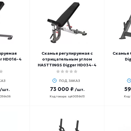
ируемая
Скамья регулируемая с
Скамья 
r HD016-4
отрицательным углом
Di
HASTTINGS Digger HD034-4
КАЗ
ПОД ЗАКАЗ
73 000 ₽
59
/шт.
/шт.
0036406
Код товара: spt0036413
Код 