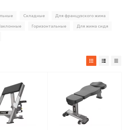
альные
Складные
Для французского жима
Наклонные
Горизонтальные
Для жима сидя