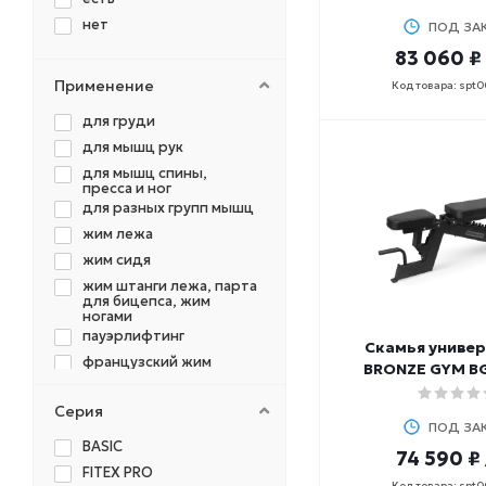
нет
ПОД ЗА
83 060 ₽
Применение
Код товара: spt
для груди
для мышц рук
для мышц спины,
пресса и ног
для разных групп мышц
жим лежа
жим сидя
жим штанги лежа, парта
для бицепса, жим
ногами
пауэрлифтинг
Скамья униве
французский жим
BRONZE GYM B
Серия
ПОД ЗА
BASIC
74 590 ₽
FITEX PRO
Код товара: spt