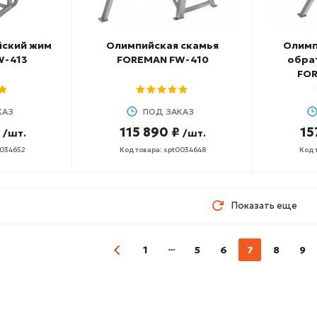
йский жим
Олимпийская скамья
Олимп
W-413
FOREMAN FW-410
обра
FOR
КАЗ
ПОД ЗАКАЗ
115 890 ₽
15
/шт.
/шт.
0034652
Код товара: spt0034648
Код 
Показать еще
1
5
6
7
8
9