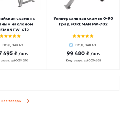
ийская скамья с
Универсальная скамья 0-90
тным наклоном
Град FOREMAN FW-702
EMAN FW-412
ПОД ЗАКАЗ
ПОД ЗАКАЗ
7 495 ₽
99 480 ₽
/шт.
/шт.
товара: spt0034650
Код товара: spt0034668
Все товары