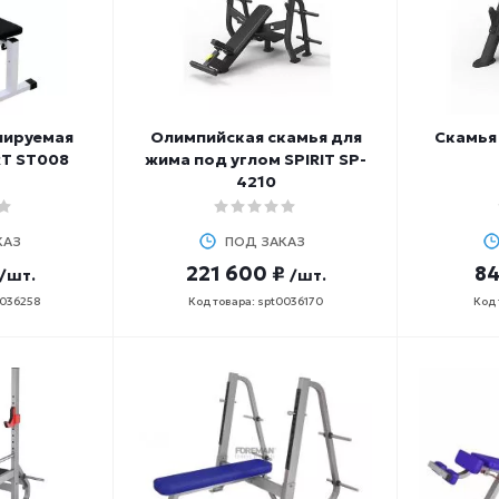
лируемая
Олимпийская скамья для
Скамья 
T ST008
жима под углом SPIRIT SP-
4210
КАЗ
ПОД ЗАКАЗ
221 600 ₽
84
/шт.
/шт.
0036258
Код товара: spt0036170
Код 