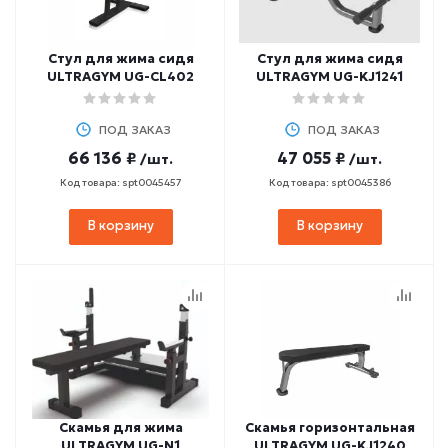
Стул для жима сидя
Стул для жима сидя
ULTRAGYM UG-CL402
ULTRAGYM UG-KJ1241
ПОД ЗАКАЗ
ПОД ЗАКАЗ
66 136 ₽
47 055 ₽
/шт.
/шт.
Код товара: spt0045457
Код товара: spt0045386
В корзину
В корзину
Скамья для жима
Скамья горизонтальная
ULTRAGYM UG-N1
ULTRAGYM UG-KJ1240