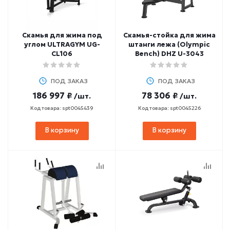
Скамья для жима под
Скамья-стойка для жима
углом ULTRAGYM UG-
штанги лежа (Olympic
CL106
Bench) DHZ U-3043
ПОД ЗАКАЗ
ПОД ЗАКАЗ
186 997 ₽
78 306 ₽
/шт.
/шт.
Код товара: spt0045439
Код товара: spt0045226
В корзину
В корзину