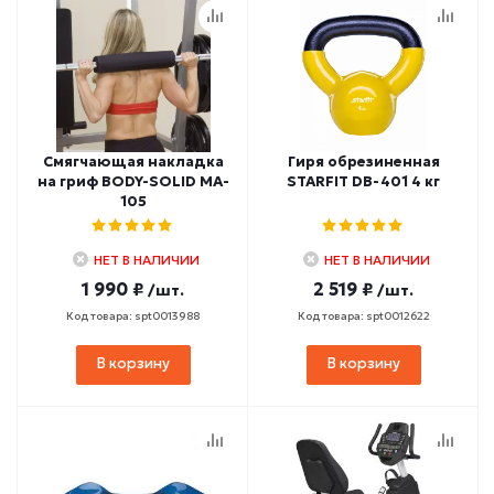
Смягчающая накладка
Гиря обрезиненная
на гриф BODY-SOLID MA-
STARFIT DB-401 4 кг
105
НЕТ В НАЛИЧИИ
НЕТ В НАЛИЧИИ
1 990 ₽
2 519 ₽
/шт.
/шт.
Код товара: spt0013988
Код товара: spt0012622
В корзину
В корзину