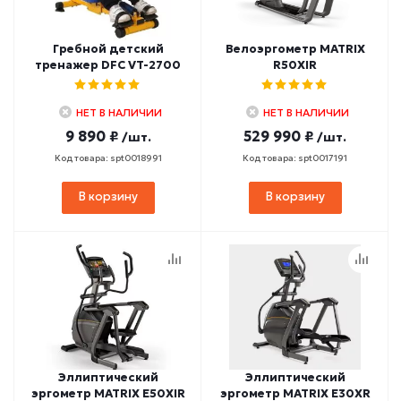
Гребной детский
Велоэргометр MATRIX
тренажер DFC VT-2700
R50XIR
НЕТ В НАЛИЧИИ
НЕТ В НАЛИЧИИ
9 890 ₽
529 990 ₽
/шт.
/шт.
Код товара: spt0018991
Код товара: spt0017191
В корзину
В корзину
Эллиптический
Эллиптический
эргометр MATRIX E50XIR
эргометр MATRIX E30XR