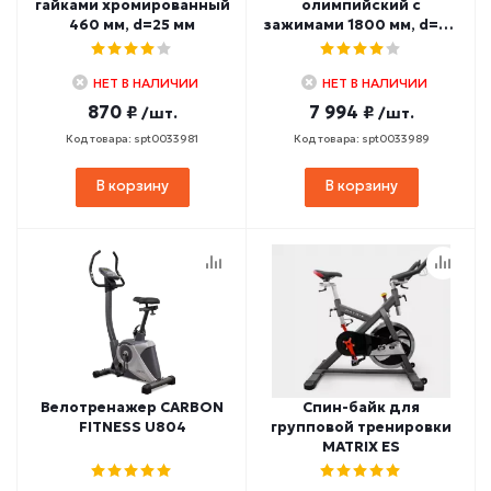
гайками хромированный
олимпийский с
460 мм, d=25 мм
зажимами 1800 мм, d=50
мм
НЕТ В НАЛИЧИИ
НЕТ В НАЛИЧИИ
870 ₽
7 994 ₽
/шт.
/шт.
Код товара: spt0033981
Код товара: spt0033989
В корзину
В корзину
Велотренажер CARBON
Спин-байк для
FITNESS U804
групповой тренировки
MATRIX ES